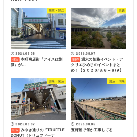
開店・閉店
話題
2026.08.08
2026.08.07
本町商店街『アイスは別
週末の姫路イベント・ア
腹』が…
クリエひめじのイベントまと
め！【２０２６/８/８～８/９】
開店・閉店
開店・閉店
2026.08.07
2026.08.06
みゆき通りの『TRUFFLE
五軒屋で何か工事してる
DONUT（トリュフドーナ