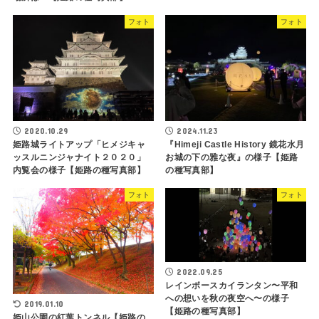
フォト
フォト
2020.10.29
2024.11.23
姫路城ライトアップ「ヒメジキャ
『Himeji Castle History 鏡花水月
ッスルニンジャナイト２０２０」
お城の下の雅な夜』の様子【姫路
内覧会の様子【姫路の種写真部】
の種写真部】
フォト
フォト
2022.09.25
レインボースカイランタン〜平和
への想いを秋の夜空へ〜の様子
2019.01.10
【姫路の種写真部】
姫山公園の紅葉トンネル【姫路の