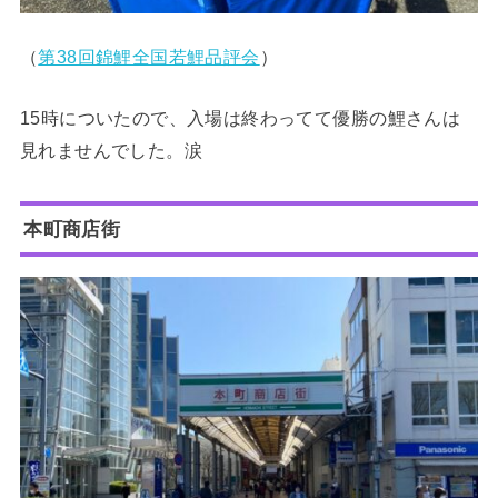
（
第38回錦鯉全国若鯉品評会
）
15時についたので、入場は終わってて優勝の鯉さんは
見れませんでした。涙
本町商店街