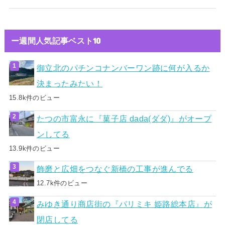
ー週間人気記事ベスト10
御立北のパチンコナンバーワン跡に何が入るか
決まったみたい！
15.8k件のビュー
たつの市富永に『菓子店 dada(ダダ)』がオープ
ンしてる
13.9k件のビュー
飾磨と広畑をつなぐ新橋の工事が進んでる
12.7k件のビュー
みゆき通り商店街の『パリミキ 姫路総本店』が
閉店してる