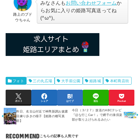
みなさんも
お問い合わせフォーム
か
らお気に入りの姫路写真送ってね
路上のブド
(^ω^)。
ウちゃん
フォト
三の丸広場
大手前公園
姫路城
本町商店街
ポスト
シェア
はてブ
送る
Pocket
今日（３/２７）放送のABCテレビ
昨日、名古山付近で神輿新調お披露
『ほな行こCar！』で網干の湊倶楽
目練り歩きの様子【姫路の種写真
部が取り上げられるみたい
部】
RECOMMEND