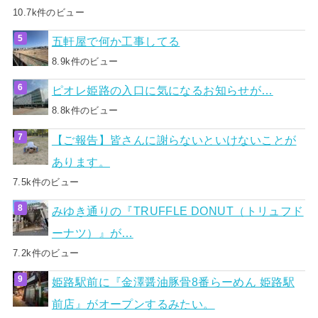
10.7k件のビュー
五軒屋で何か工事してる
8.9k件のビュー
ピオレ姫路の入口に気になるお知らせが…
8.8k件のビュー
【ご報告】皆さんに謝らないといけないことが
あります。
7.5k件のビュー
みゆき通りの『TRUFFLE DONUT（トリュフド
ーナツ）』が…
7.2k件のビュー
姫路駅前に『金澤醤油豚骨8番らーめん 姫路駅
前店』がオープンするみたい。