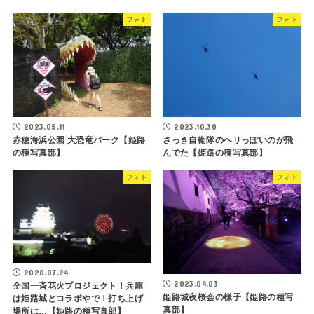
フォト
フォト
2023.05.11
2023.10.30
赤穂海浜公園 大恐竜パーク【姫路
さっき自衛隊のヘリっぽいのが飛
の種写真部】
んでた【姫路の種写真部】
フォト
フォト
2020.07.24
2023.04.03
全国一斉花火プロジェクト！兵庫
姫路城夜桜会の様子【姫路の種写
は姫路城とコラボやで！打ち上げ
真部】
場所は…【姫路の種写真部】