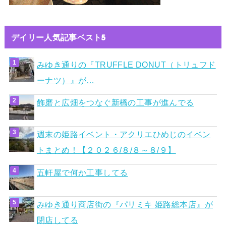
デイリー人気記事ベスト5
みゆき通りの『TRUFFLE DONUT（トリュフド
ーナツ）』が…
飾磨と広畑をつなぐ新橋の工事が進んでる
週末の姫路イベント・アクリエひめじのイベン
トまとめ！【２０２６/８/８～８/９】
五軒屋で何か工事してる
みゆき通り商店街の『パリミキ 姫路総本店』が
閉店してる