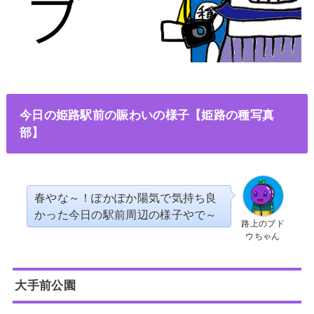
今日の姫路駅前の賑わいの様子【姫路の種写真
部】
春やな～！ぽかぽか陽気で気持ち良
かった今日の駅前周辺の様子やで～
路上のブド
ウちゃん
大手前公園