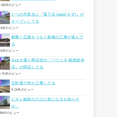
5.8k件のビュー
たつの市富永に『菓子店 dada(ダダ)』が
オープンしてる
4k件のビュー
飾磨と広畑をつなぐ新橋の工事が進んで
る
3k件のビュー
みゆき通り商店街の『パリミキ 姫路総本
店』が閉店してる
0.7k件のビュー
五軒屋で何か工事してる
9.1k件のビュー
ピオレ姫路の入口に気になるお知らせ
が…
.8k件のビュー