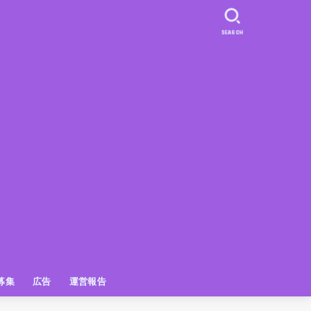
SEARCH
募集
広告
運営報告
PR
クーポン
広告掲載について
【広告掲載】姫路の種インスタプ
ビュースポット
お土産
おでかけ
アクセス解析
メディア出演情報
姫路の種グッズ