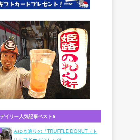
デイリー人気記事ベスト5
みゆき通りの『TRUFFLE DONUT（ト
リュフドーナツ）』が…