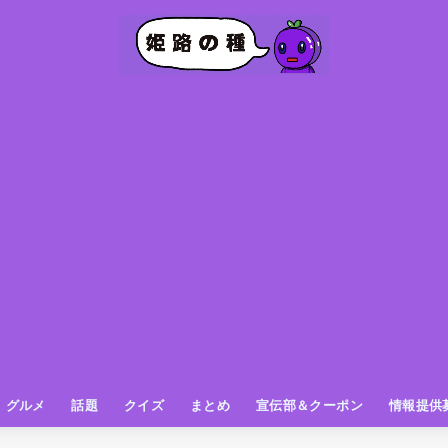
グルメ
話題
クイズ
まとめ
宣伝部＆クーポン
情報提供
グルメ（パン屋さん）
グルメ（カフェ）
グルメ（スイーツ
グルメ（ランチ
グルメ（ワンコイン
グルメ（ラーメン・餃子・中華
グルメ（うどん・そば・和食
グルメ（粉物
グルメ（お肉
グルメ（魚
グルメ（鳥料理
グルメ（呑み屋さん
グルメ（おやつ
街の動き
ニュース
スポーツ
テレビ
フォト
お役立ち情報
お知らせ
おしらせ
動物
姫路の種お得情報
企画
今日の姫路城
きになるもの
ヒメジマン
謎
姫路の種応援団
姫路の種探偵団
クイズ
著名人
ブドウRC
一万人の似顔絵を描く伝説
公園
観光＆お出かけ