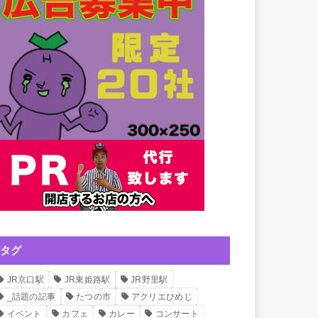
タグ
JR京口駅
JR東姫路駅
JR野里駅
_話題の記事
たつの市
アクリエひめじ
イベント
カフェ
カレー
コンサート