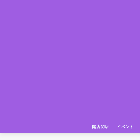
開店閉店
イベント
姫路の種探偵団
イベント
いってきた
お店紹介