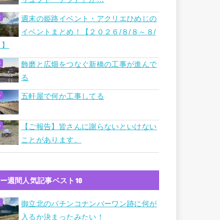
週末の姫路イベント・アクリエひめじの
イベントまとめ！【２０２６/８/８～８/
９】
飾磨と広畑をつなぐ新橋の工事が進んで
る
五軒屋で何か工事してる
【ご報告】皆さんに謝らないといけない
ことがあります。
ー週間人気記事ベスト10
御立北のパチンコナンバーワン跡に何が
入るか決まったみたい！