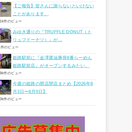
【ご報告】皆さんに謝らないといけない
ことがあります。
.1k件のビュー
みゆき通りの『TRUFFLE DONUT（ト
リュフドーナツ）』が…
k件のビュー
姫路駅前に『金澤醤油豚骨8番らーめん
姫路駅前店』がオープンするみたい。
.9k件のビュー
今週の姫路の開店閉店まとめ【2026年8
月3日〜8月9日】
.3k件のビュー