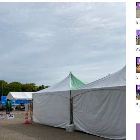
8
8
5
5