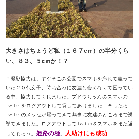
大きさはちょうど私（１６７cm）の半分くら
い、８３、５cmか！？
＊撮影協力は、すぐそこの公園でスマホを忘れて座って
いた２０代女子、待ち合わに友達と会えなくて困ってい
る中、協力してくれました。ブドウちゃんのスマホの
Twitterをログアウトして貸してあげました！そしたら
Twitterのメッセが帰ってきて無事に友達のところまで誘
導できました。ログアウトしてTwitter＆スマホをまた返
姫路の種
人助けにも成功
してもらう。
、
！