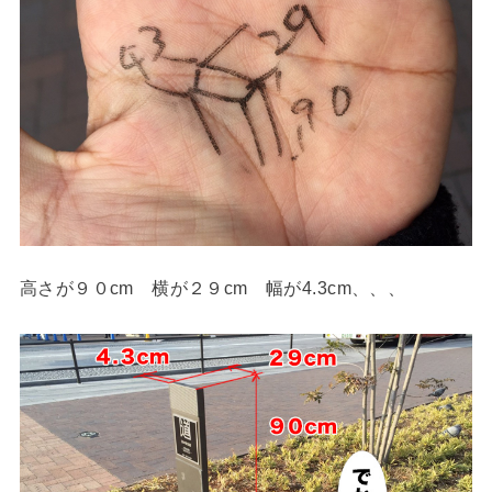
高さが９０cm 横が２９cm 幅が4.3cm、、、