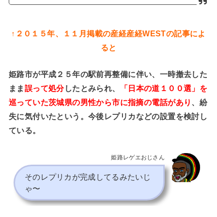
↑２０１５年、１１月掲載の産経産経WESTの記事によ
ると
姫路市が
平成２５年の駅前再整備に伴い、
一時撤去した
まま
したとみられ、
誤って処分
「日本の道１００選」を
、紛
巡っていた茨城県の男性から市に指摘の電話があり
失に気付いたという。
今後レプリカなどの設置を検討し
ている。
姫路レゲエおじさん
そのレプリカが完成してるみたいじ
ゃ〜