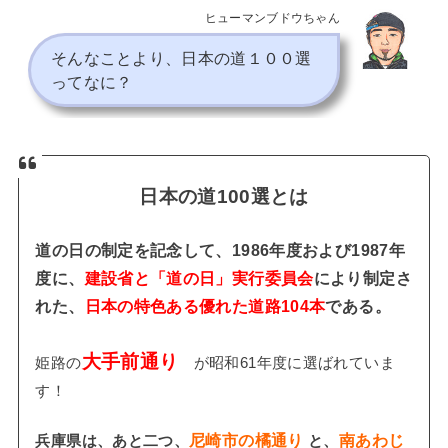
ヒューマンブドウちゃん
そんなことより、日本の道１００選
ってなに？
日本の道100選とは
道の日
の制定を記念して、
1986年
度および
1987年
度に、
建設省
と「道の日」実行委員会
により制定さ
れた、
日本の特色ある優れた
道路
104本
である。
大手前通り
姫路の
が昭和61年度に選ばれていま
す！
尼崎市の橘通り
南あわじ
兵庫県は、あと二つ、
と
、