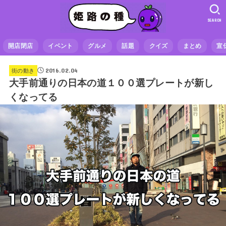
SEARCH
開店閉店
イベント
グルメ
話題
クイズ
まとめ
宣
2016.02.04
街の動き
大手前通りの日本の道１００選プレートが新し
くなってる