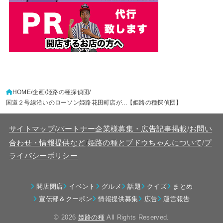
HOME
企画
姫路の種探偵団
国道２号線沿いのローソン姫路花田町店が...【姫路の種探偵団】
サイトマップ
/
パートナー企業様募集・広告記事掲載
/
お問い
/
合わせ・情報提供など
姫路の種とブドウちゃんについて
/
プ
ライバシーポリシー
開店閉店
イベント
グルメ
話題
クイズ
まとめ
宣伝部＆クーポン
情報提供募集
広告
運営報告
© 2026
姫路の種
All Rights Reserved.