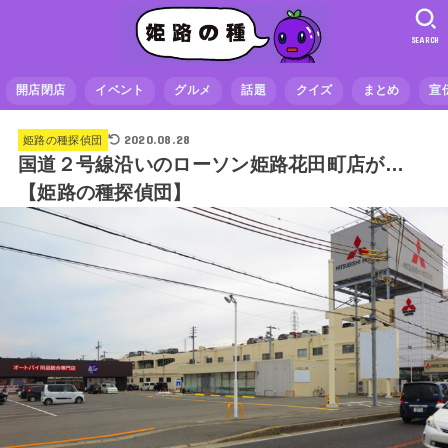
SEARCH
開店閉店
イベント
グルメ
話題
クイズ
まとめ
宣
2020.08.28
姫路の種探偵団
国道２号線沿いのローソン姫路花田町店が…
【姫路の種探偵団】