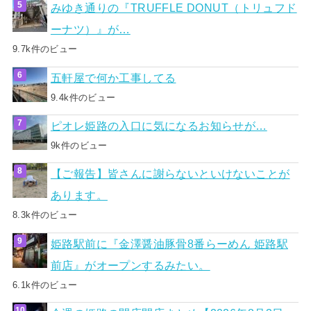
みゆき通りの『TRUFFLE DONUT（トリュフド
ーナツ）』が…
9.7k件のビュー
五軒屋で何か工事してる
9.4k件のビュー
ピオレ姫路の入口に気になるお知らせが…
9k件のビュー
【ご報告】皆さんに謝らないといけないことが
あります。
8.3k件のビュー
姫路駅前に『金澤醤油豚骨8番らーめん 姫路駅
前店』がオープンするみたい。
6.1k件のビュー