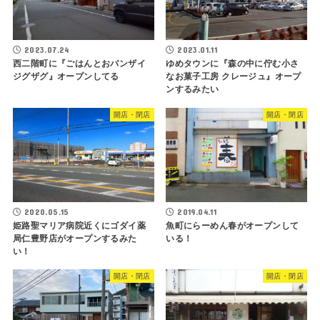
2023.07.24
2023.01.11
西二階町に『ごはんとおバンザイ
ゆめタウンに『森の中に佇む小さ
ジグザグ』オープンしてる
なお菓子工房 クレージュ』オープ
ンするみたい
開店・閉店
開店・閉店
2020.05.15
2019.04.11
姫路聖マリア病院近くにゴダイ薬
魚町にらーめん春がオープンして
局仁豊野店がオープンするみた
いる！
い！
開店・閉店
開店・閉店