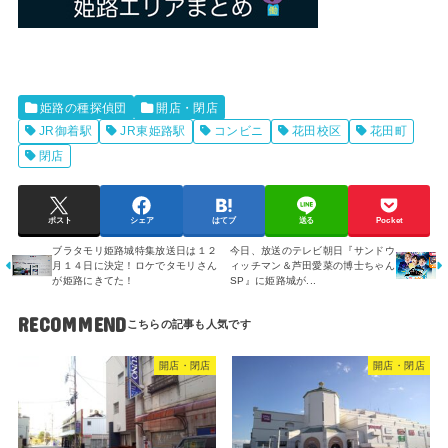
姫路の種探偵団
開店・閉店
JR御着駅
JR東姫路駅
コンビニ
花田校区
花田町
閉店
ポスト
シェア
はてブ
送る
Pocket
ブラタモリ姫路城特集放送日は１２
今日、放送のテレビ朝日『サンドウ
月１４日に決定！ロケでタモリさん
ィッチマン＆芦田愛菜の博士ちゃん
が姫路にきてた！
SP』に姫路城が...
RECOMMEND
開店・閉店
開店・閉店