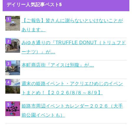
デイリー人気記事ベスト5
【ご報告】皆さんに謝らないといけないことが
あります。
みゆき通りの『TRUFFLE DONUT（トリュフド
ーナツ）』が…
本町商店街『アイスは別腹』が…
週末の姫路イベント・アクリエひめじのイベン
トまとめ！【２０２６/８/８～８/９】
姫路市周辺イベントカレンダー２０２６（大手
前公園イベントも）