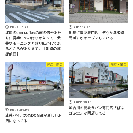
2026.03.26
2017.12.01
北原のenn coffeeの南の信号あた
船場に造花専門店「ぞうか屋姫路
りに営業中ののぼりが立って、天
元町」がオープンしている！
丼やモーニングと貼り紙がしてあ
るところがあります。【姫路の種
探偵団】
開店・閉店
開店・閉店
2022.10.18
加古川の高級食パン専門店『ぱふ
2025.04.24
ぱふ堂』が閉店してる
辻井バイパスのDCM跡が新しいお
店になってる