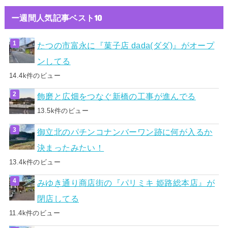
ー週間人気記事ベスト10
たつの市富永に『菓子店 dada(ダダ)』がオープ
ンしてる
14.4k件のビュー
飾磨と広畑をつなぐ新橋の工事が進んでる
13.5k件のビュー
御立北のパチンコナンバーワン跡に何が入るか
決まったみたい！
13.4k件のビュー
みゆき通り商店街の『パリミキ 姫路総本店』が
閉店してる
11.4k件のビュー