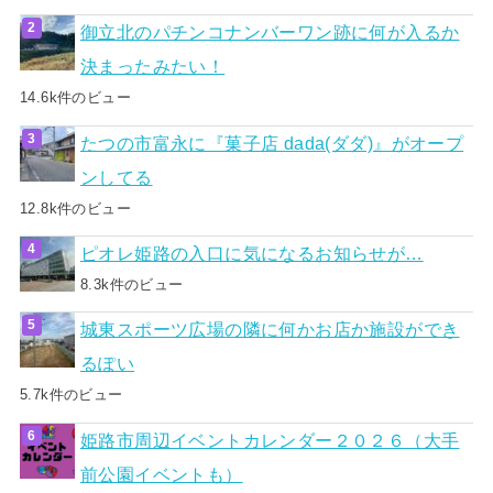
御立北のパチンコナンバーワン跡に何が入るか
決まったみたい！
14.6k件のビュー
たつの市富永に『菓子店 dada(ダダ)』がオープ
ンしてる
12.8k件のビュー
ピオレ姫路の入口に気になるお知らせが…
8.3k件のビュー
城東スポーツ広場の隣に何かお店か施設ができ
るぽい
5.7k件のビュー
姫路市周辺イベントカレンダー２０２６（大手
前公園イベントも）