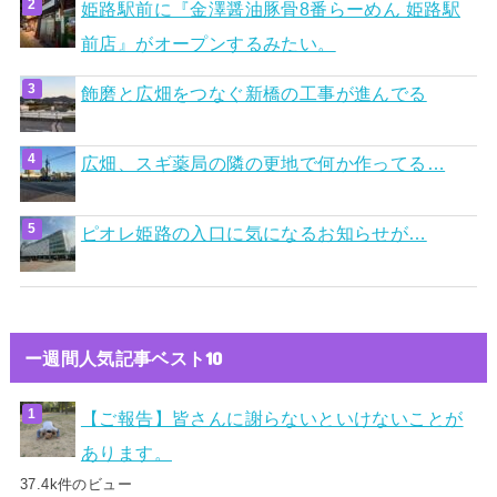
姫路駅前に『金澤醤油豚骨8番らーめん 姫路駅
前店』がオープンするみたい。
飾磨と広畑をつなぐ新橋の工事が進んでる
広畑、スギ薬局の隣の更地で何か作ってる…
ピオレ姫路の入口に気になるお知らせが…
ー週間人気記事ベスト10
【ご報告】皆さんに謝らないといけないことが
あります。
37.4k件のビュー