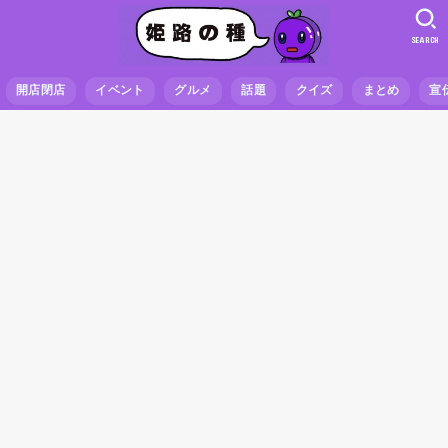
SEARCH
開店閉店
イベント
グルメ
話題
クイズ
まとめ
宣