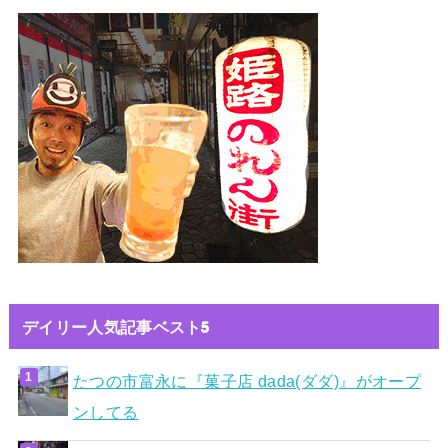
デイリー人気記事ベスト5
たつの市富永に『菓子店 dada(ダダ)』がオープ
ンしてる