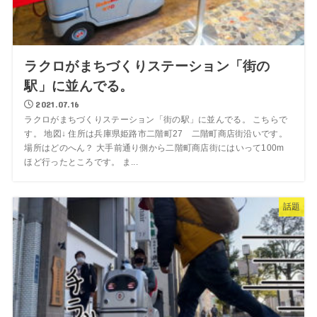
ラクロがまちづくりステーション「街の
駅」に並んでる。
2021.07.16
ラクロがまちづくりステーション「街の駅」に並んでる。 こちらで
す。 地図↓ 住所は兵庫県姫路市二階町27 二階町商店街沿いです。
場所はどのへん？ 大手前通り側から二階町商店街にはいって100m
ほど行ったところです。 ま...
話題