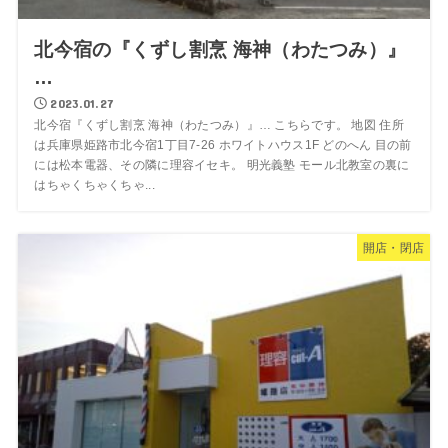
北今宿の『くずし割烹 海神（わたつみ）』
…
2023.01.27
北今宿『くずし割烹 海神（わたつみ）』… こちらです。 地図 住所
は兵庫県姫路市北今宿1丁目7-26 ホワイトハウス1F どのへん 目の前
には松本電器、その隣に理容イセキ。 明光義塾 モール北教室の裏に
はちゃくちゃくちゃ...
開店・閉店