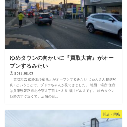
ゆめタウンの向かいに『買取大吉』がオー
プンするみたい
2026.02.03
『買取大吉 姫路北今宿店』がオープンするみたい じゅんさん提供写
真↓ ということで、ブドウちゃんが見てきました。 地図・場所 住所
は兵庫県姫路市北今宿２丁目１−３５ 瀬川ビル２です。 ゆめタウン
姫路のすぐ近くで、店舗の目...
開店・閉店