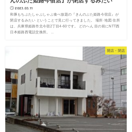
んのぶた姫路今宿店』が閉店するみたい
2023.03.11
和豚もちぶたしゃぶしゃぶ食べ放題の『きんのぶた姫路今宿店』が
閉店するみたい ということで見に行ってきました。 場所･地図 住所
は、兵庫県姫路市北今宿2丁目4-60です。 どのへん 目の前にNTT西
日本姫路西電話交換所。 ...
開店・閉店