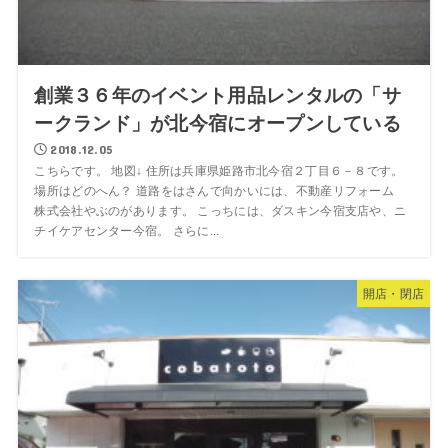
創業３６年のイベント用品レンタルの「サ
ークランド」が北今宿にオープンしている
2018.12.05
こちらです。 地図↓ 住所は兵庫県姫路市北今宿２丁目６－８です。
場所はどのへん？ 道路をはさんで向かいには、不動産リフォーム
株式会社やぶのがあります。 こっちには、ダスキン今宿支店や、ニ
チイケアセンター今宿。 さらに...
開店・閉店