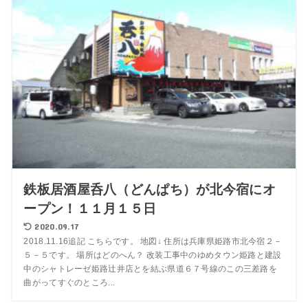
鉄板居酒屋呑八（どんぱち）が北今宿にオ
ープン！１１月１５日
2020.09.17
2018.11.16追記 こちらです。 地図↓ 住所は兵庫県姫路市北今宿２－
５－５です。 場所はどのへん？ 改装工事中のゆめタウン姫路と建設
中のシャトレーゼ姫路辻井店とを結ぶ県道６７号線のこの三差路を
曲がってすぐのところ...