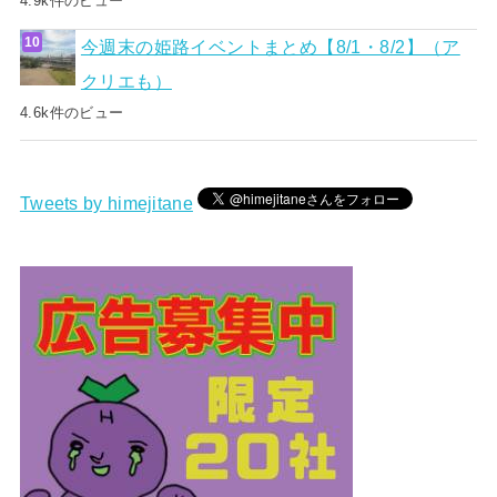
4.9k件のビュー
今週末の姫路イベントまとめ【8/1・8/2】（ア
クリエも）
4.6k件のビュー
Tweets by himejitane