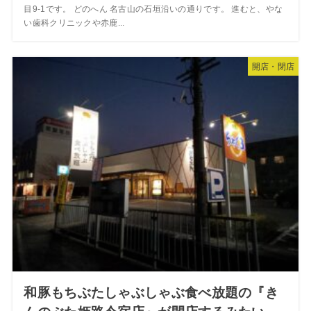
目9-1です。 どのへん 名古山の石垣沿いの通りです。 進むと、やな
い歯科クリニックや赤鹿...
開店・閉店
和豚もちぶたしゃぶしゃぶ食べ放題の『き