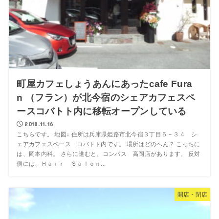
町屋カフェしょうあんにあったcafe Fura
n （フラン）が北今宿のシェアカフェスペ
ースコバトト内に移転オープンしている
2018.11.16
こちらです。 地図↓ 住所は兵庫県姫路市北今宿３丁目５－３４ シ
ェアカフェスペース コバトト内です。 場所はどのへん？ こっちに
は、岡本内科。 さらに進むと、コンパス 高岡店があります。 反対
側には、Ｈａｉｒ Ｓａｌｏｎ...
開店・閉店