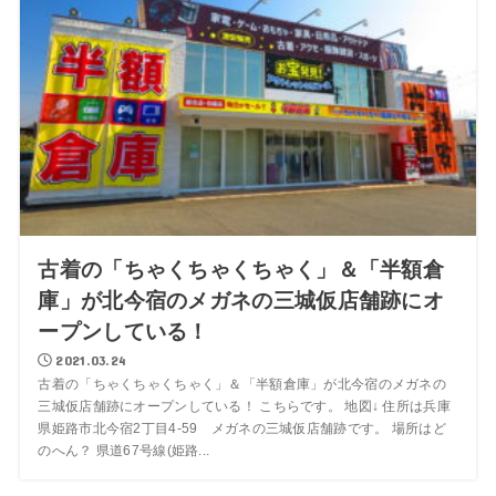
古着の「ちゃくちゃくちゃく」＆「半額倉
庫」が北今宿のメガネの三城仮店舗跡にオ
ープンしている！
2021.03.24
古着の「ちゃくちゃくちゃく」＆「半額倉庫」が北今宿のメガネの
三城仮店舗跡にオープンしている！ こちらです。 地図↓ 住所は兵庫
県姫路市北今宿2丁目4-59 メガネの三城仮店舗跡です。 場所はど
のへん？ 県道67号線(姫路...