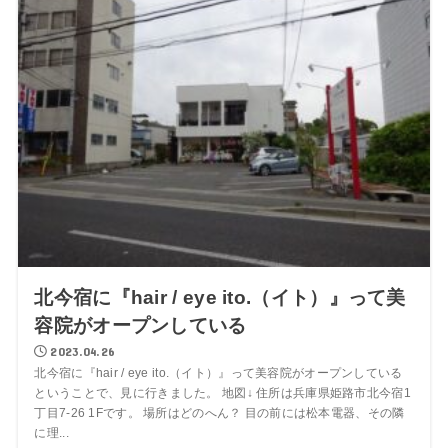
北今宿に『hair / eye ito.（イト）』って美
容院がオープンしている
2023.04.26
北今宿に『hair / eye ito.（イト）』って美容院がオープンしている
ということで、見に行きました。 地図↓ 住所は兵庫県姫路市北今宿1
丁目7-26 1Fです。 場所はどのへん？ 目の前には松本電器、その隣
に理...