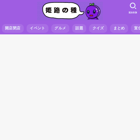
SEARCH
開店閉店
イベント
グルメ
話題
クイズ
まとめ
宣