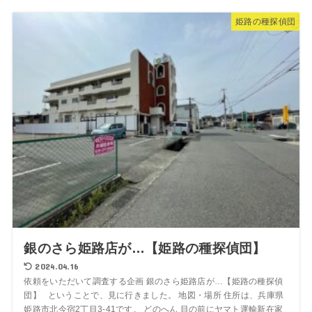
姫路の種探偵団
銀のさら姫路店が…【姫路の種探偵団】
2024.04.16
依頼をいただいて調査する企画 銀のさら姫路店が…【姫路の種探偵
団】 ということで、見に行きました。 地図・場所 住所は、兵庫県
姫路市北今宿2丁目3-41です。 どのへん 目の前にヤマト運輸新在家