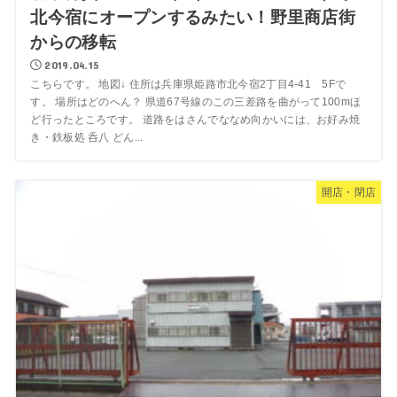
北今宿にオープンするみたい！野里商店街
からの移転
2019.04.15
こちらです。 地図↓ 住所は兵庫県姫路市北今宿2丁目4-41 5Fで
す。 場所はどのへん？ 県道67号線のこの三差路を曲がって100mほ
ど行ったところです。 道路をはさんでななめ向かいには、お好み焼
き・鉄板処 呑八 どん...
開店・閉店