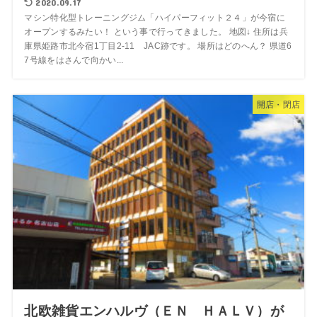
2020.09.17
マシン特化型トレーニングジム「ハイパーフィット２４」が今宿に
オープンするみたい！ という事で行ってきました。 地図↓ 住所は兵
庫県姫路市北今宿1丁目2-11 JAC跡です。 場所はどのへん？ 県道6
7号線をはさんで向かい...
開店・閉店
北欧雑貨エンハルヴ（ＥＮ ＨＡＬＶ）が