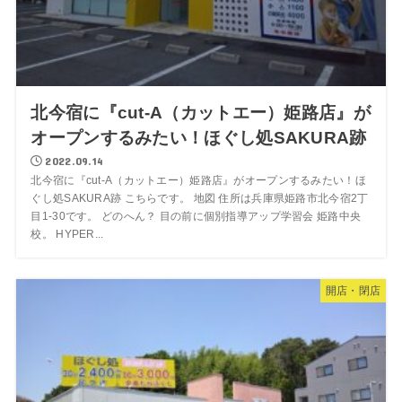
北今宿に『cut-A（カットエー）姫路店』が
オープンするみたい！ほぐし処SAKURA跡
2022.09.14
北今宿に『cut-A（カットエー）姫路店』がオープンするみたい！ほ
ぐし処SAKURA跡 こちらです。 地図 住所は兵庫県姫路市北今宿2丁
目1-30です。 どのへん？ 目の前に個別指導アップ学習会 姫路中央
校。 HYPER...
開店・閉店