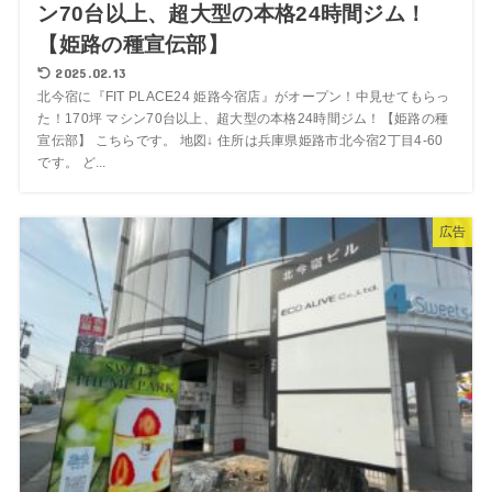
ン70台以上、超大型の本格24時間ジム！
【姫路の種宣伝部】
2025.02.13
北今宿に『FIT PLACE24 姫路今宿店』がオープン！中見せてもらっ
た！170坪 マシン70台以上、超大型の本格24時間ジム！【姫路の種
宣伝部】 こちらです。 地図↓ 住所は兵庫県姫路市北今宿2丁目4-60
です。 ど...
広告