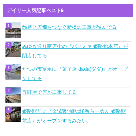
デイリー人気記事ベスト5
飾磨と広畑をつなぐ新橋の工事が進んでる
みゆき通り商店街の『パリミキ 姫路総本店』が
閉店してる
たつの市富永に『菓子店 dada(ダダ)』がオープ
ンしてる
五軒屋で何か工事してる
姫路駅前に『金澤醤油豚骨8番らーめん 姫路駅
前店』がオープンするみたい。