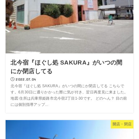
北今宿『ほぐし処 SAKURA』がいつの間
にか閉店してる
2022.07.04
北今宿『ほぐし処 SAKURA』がいつの間にか閉店してる こちらで
す。6月30日に通りかかった際に気が付き、翌日再度見に来ました。
地図 住所は兵庫県姫路市北今宿2丁目1-30です。 どのへん？ 目の前
には個別指導アップ...
開店・閉店