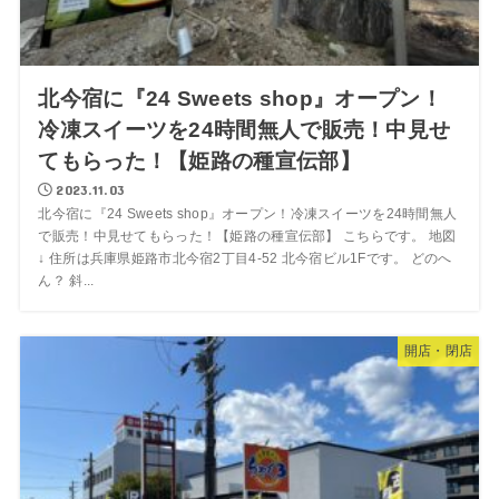
北今宿に『24 Sweets shop』オープン！
冷凍スイーツを24時間無人で販売！中見せ
てもらった！【姫路の種宣伝部】
2023.11.03
北今宿に『24 Sweets shop』オープン！冷凍スイーツを24時間無人
で販売！中見せてもらった！【姫路の種宣伝部】 こちらです。 地図
↓ 住所は兵庫県姫路市北今宿2丁目4-52 北今宿ビル1Fです。 どのへ
ん？ 斜...
開店・閉店