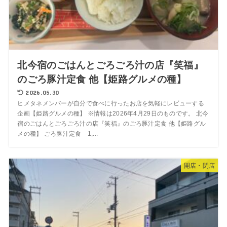
北今宿のごはんとごろごろ汁の店『笑福』
のごろ豚汁定食 他【姫路グルメの種】
2026.05.30
ヒメタネメンバーが自分で食べに行ったお店を気軽にレビューする
企画【姫路グルメの種】 ※情報は2026年4月29日のものです。 北今
宿のごはんとごろごろ汁の店『笑福』のごろ豚汁定食 他【姫路グル
メの種】 ごろ豚汁定食 1,...
開店・閉店