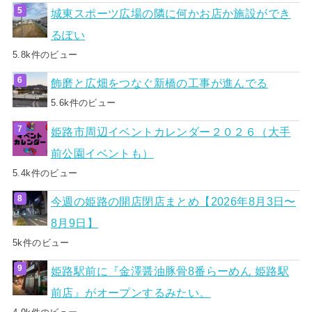
城東スポーツ広場の隣に何かお店か施設ができ
るぽい
5.8k件のビュー
飾磨と広畑をつなぐ新橋の工事が進んでる
5.6k件のビュー
姫路市周辺イベントカレンダー２０２６（大手
前公園イベントも）
5.4k件のビュー
今週の姫路の開店閉店まとめ【2026年8月3日〜
8月9日】
5k件のビュー
姫路駅前に『金澤醤油豚骨8番らーめん 姫路駅
前店』がオープンするみたい。