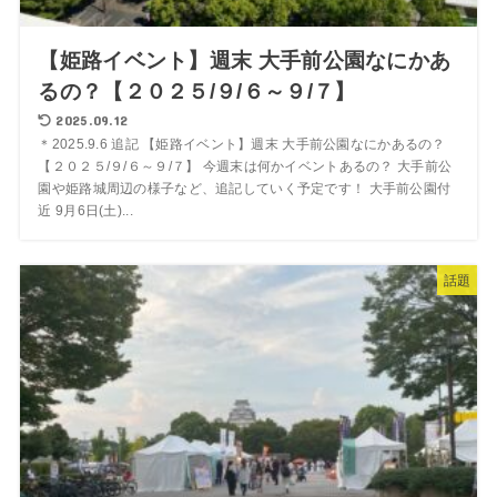
【姫路イベント】週末 大手前公園なにかあ
るの？【２０２５/９/６～９/７】
2025.09.12
＊2025.9.6 追記 【姫路イベント】週末 大手前公園なにかあるの？
【２０２５/９/６～９/７】 今週末は何かイベントあるの？ 大手前公
園や姫路城周辺の様子など、追記していく予定です！ 大手前公園付
近 9月6日(土)...
話題