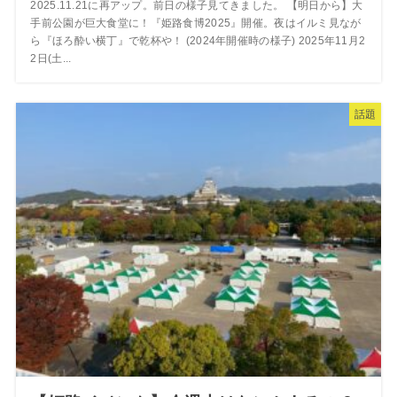
2025.11.21に再アップ。前日の様子見てきました。 【明日から】大
手前公園が巨大食堂に！『姫路食博2025』開催。夜はイルミ見なが
ら『ほろ酔い横丁』で乾杯や！ (2024年開催時の様子) 2025年11月2
2日(土...
話題