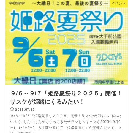
イベント
９/６～９/７『姫路夏祭り２０２５』開催！
サスケが姫路にくるみたい！
2025.07.29
９/６～９/７『姫路夏祭り２０２５』開催！サスケが姫路にくるみた
い！ (こりんごさんがもらってきたチラシをスキャン↓) 2025年9月6
日(土)~7日(日)、大手前公園にて『姫路夏祭り』が開催されます。入