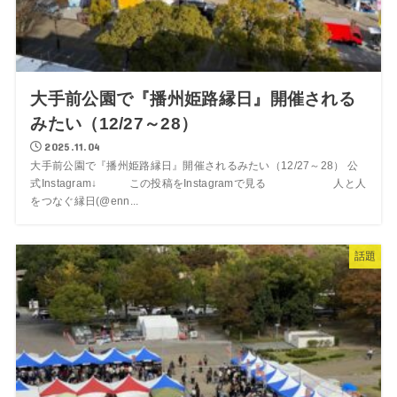
大手前公園で『播州姫路縁日』開催される
みたい（12/27～28）
2025.11.04
大手前公園で『播州姫路縁日』開催されるみたい（12/27～28） 公
式Instagram↓ この投稿をInstagramで見る 人と人
をつなぐ縁日(@enn...
話題