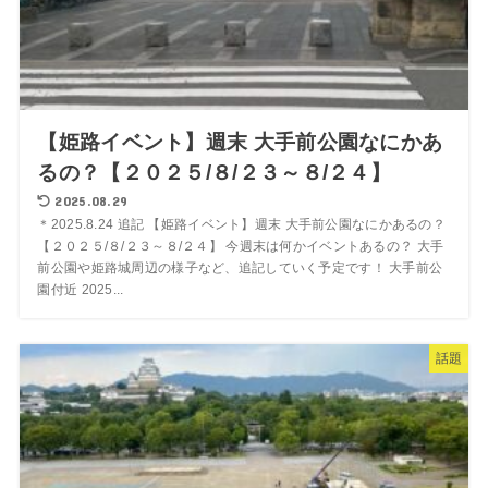
【姫路イベント】週末 大手前公園なにかあ
るの？【２０２５/８/２３～８/２４】
2025.08.29
＊2025.8.24 追記 【姫路イベント】週末 大手前公園なにかあるの？
【２０２５/８/２３～８/２４】 今週末は何かイベントあるの？ 大手
前公園や姫路城周辺の様子など、追記していく予定です！ 大手前公
園付近 2025...
話題