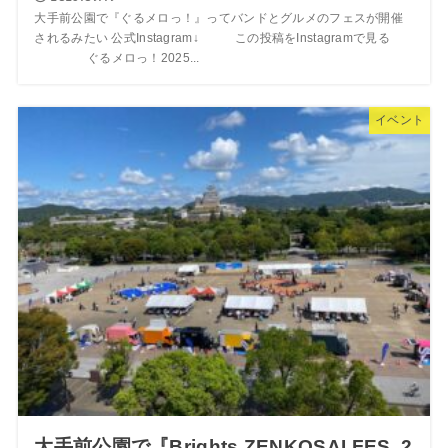
大手前公園で『ぐるメロっ！』ってバンドとグルメのフェスが開催
されるみたい 公式Instagram↓ この投稿をInstagramで見る
ぐるメロっ！2025...
イベント
大手前公園で『Brights ZENKOSAI FES. 2