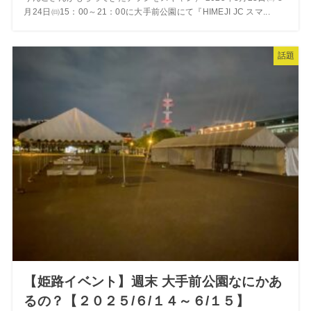
月24日㈰15：00～21：00に大手前公園にて『HIMEJI JC スマ...
話題
【姫路イベント】週末 大手前公園なにかあ
るの？【２０２５/６/１４～６/１５】