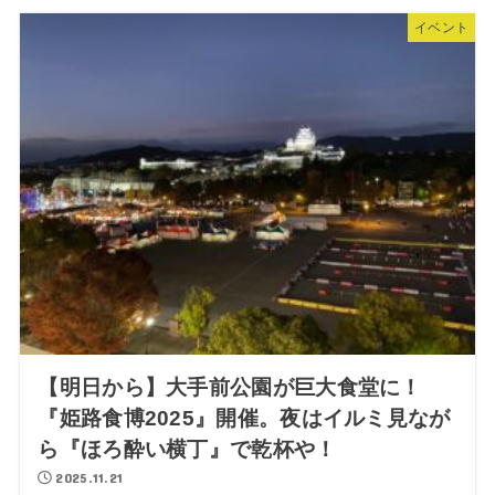
イベント
【明日から】大手前公園が巨大食堂に！
『姫路食博2025』開催。夜はイルミ見なが
ら『ほろ酔い横丁』で乾杯や！
2025.11.21