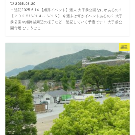
2025.06.20
＊追記2025.6.14 【姫路イベント】週末 大手前公園なにかあるの？
【２０２５/６/１４～６/１５】 今週末は何かイベントあるの？ 大手
前公園や姫路城周辺の様子など、追記していく予定です！ 大手前公
園付近 ひょうごこ...
話題