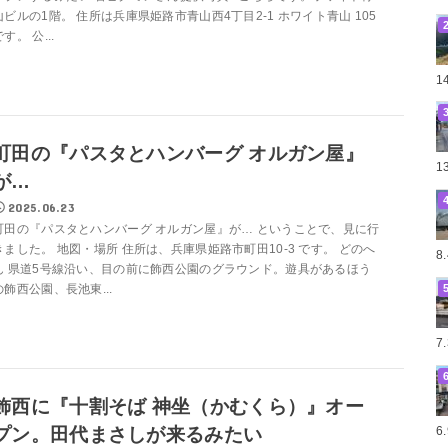
山ビルの1階。 住所は兵庫県姫路市青山西4丁目2-1 ホワイト青山 105
す。 公...
1
町田の『パスタとハンバーグ オルガン屋』
1
が…
2025.06.23
町田の『パスタとハンバーグ オルガン屋』が… ということで、見に行
きました。 地図・場所 住所は、兵庫県姫路市町田10-3 です。 どのへ
8
ん 県道5号線沿い、目の前に飾西公園のグラウンド。遊具があるほう
の飾西公園、長池東...
7
飾西に『十割そば 神坐（かむくら）』オー
6
プン。田代まさしが来るみたい