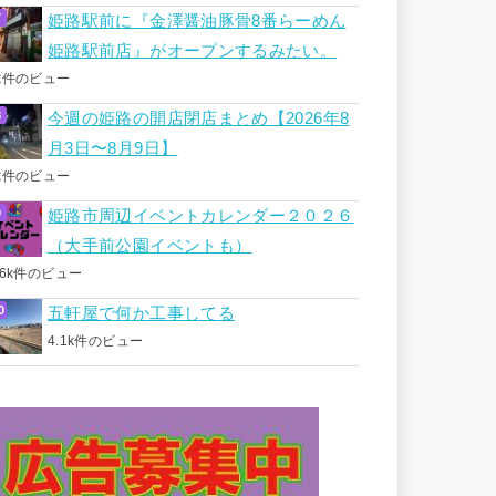
姫路駅前に『金澤醤油豚骨8番らーめん
姫路駅前店』がオープンするみたい。
k件のビュー
今週の姫路の開店閉店まとめ【2026年8
月3日〜8月9日】
k件のビュー
姫路市周辺イベントカレンダー２０２６
（大手前公園イベントも）
.6k件のビュー
五軒屋で何か工事してる
4.1k件のビュー