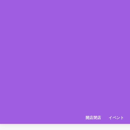
開店閉店
イベント
姫路の種探偵団
イベント
いってきた
お店紹介