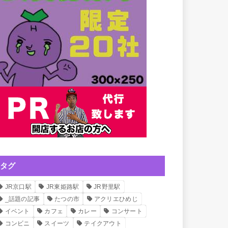
タグ
JR京口駅
JR東姫路駅
JR野里駅
_話題の記事
たつの市
アクリエひめじ
イベント
カフェ
カレー
コンサート
コンビニ
スイーツ
テイクアウト