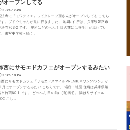
がオープンしてる
2025.12.26
実法寺に『モワティエ』ってクレープ屋さんがオープンしてる こちら
です。ブドウちゃんが見に行きました。 地図↓ 住所は、兵庫県姫路市
実法寺763-2 です。 場所はどのへん？ 目の前には菅生川が流れてい
て、書写中学校へ続く...
飾西にサモエドカフェがオープンするみたい
2025.10.24
飾西にサモエドカフェ『サモエドスマイルPREMIUMワンonワン』が
11月にオープンするみたい こちらです。 場所・地図 住所は兵庫県姫
路市飾西60-1 です。 どのへん 目の前に(有)播竹。 隣はリサイクル
OX こし...