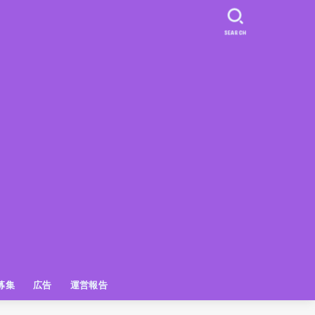
SEARCH
募集
広告
運営報告
PR
クーポン
広告掲載について
【広告掲載】姫路の種インスタプ
ビュースポット
お土産
おでかけ
アクセス解析
メディア出演情報
姫路の種グッズ