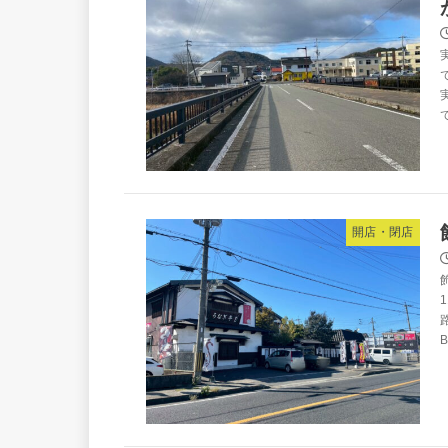
開店・閉店
B