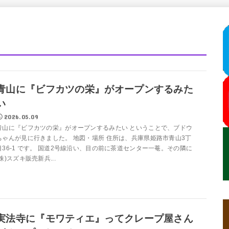
青山に『ビフカツの栄』がオープンするみた
い
2026.05.09
青山に『ビフカツの栄』がオープンするみたい ということで、ブドウ
ちゃんが見に行きました。 地図・場所 住所は、兵庫県姫路市青山3丁
目36-1 です。 国道2号線沿い、目の前に茶道センター一菴。その隣に
(株)スズキ販売新兵...
実法寺に『モワティエ』ってクレープ屋さん