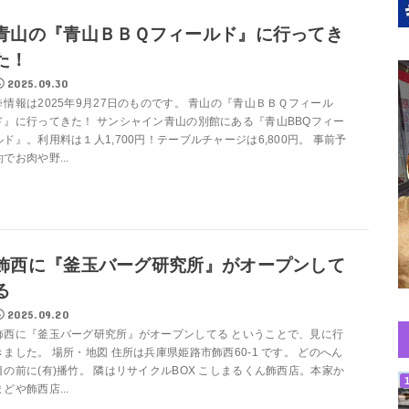
青山の『青山ＢＢＱフィールド』に行ってき
た！
2025.09.30
※情報は2025年9月27日のものです。 青山の『青山ＢＢＱフィール
ド』に行ってきた！ サンシャイン青山の別館にある『青山BBQフィー
ルド』。利用料は１人1,700円！テーブルチャージは6,800円。 事前予
約でお肉や野...
飾西に『釜玉バーグ研究所』がオープンして
る
2025.09.20
飾西に『釜玉バーグ研究所』がオープンしてる ということで、見に行
きました。 場所・地図 住所は兵庫県姫路市飾西60-1 です。 どのへん
目の前に(有)播竹。 隣はリサイクルBOX こしまるくん飾西店。本家か
まどや飾西店...