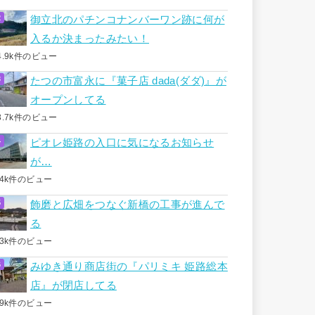
御立北のパチンコナンバーワン跡に何が
入るか決まったみたい！
4.9k件のビュー
たつの市富永に『菓子店 dada(ダダ)』が
オープンしてる
3.7k件のビュー
ピオレ姫路の入口に気になるお知らせ
が…
.4k件のビュー
飾磨と広畑をつなぐ新橋の工事が進んで
る
.3k件のビュー
みゆき通り商店街の『パリミキ 姫路総本
店』が閉店してる
.9k件のビュー