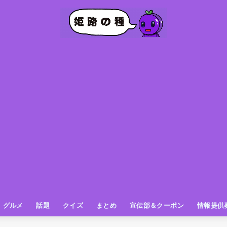
グルメ
話題
クイズ
まとめ
宣伝部＆クーポン
情報提供
グルメ（パン屋さん）
グルメ（カフェ）
グルメ（スイーツ
グルメ（ランチ
グルメ（ワンコイン
グルメ（ラーメン・餃子・中華
グルメ（うどん・そば・和食
グルメ（粉物
グルメ（お肉
グルメ（魚
グルメ（鳥料理
グルメ（呑み屋さん
グルメ（おやつ
街の動き
ニュース
スポーツ
テレビ
フォト
お役立ち情報
お知らせ
おしらせ
動物
姫路の種お得情報
企画
今日の姫路城
きになるもの
ヒメジマン
謎
姫路の種応援団
姫路の種探偵団
クイズ
著名人
ブドウRC
一万人の似顔絵を描く伝説
公園
観光＆お出かけ