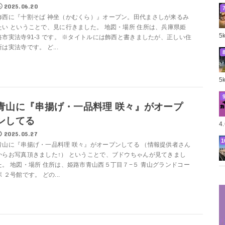
2025.06.20
飾西に『十割そば 神坐（かむくら）』オープン。田代まさしが来るみ
たい ということで、見に行きました。 地図・場所 住所は、兵庫県姫
5
路市実法寺91-3 です。 ※タイトルには飾西と書きましたが、正しい住
所は実法寺です。 ど...
5
青山に『串揚げ・一品料理 咲々』がオープ
ンしてる
4
2025.05.27
青山に『串揚げ・一品料理 咲々』がオープンしてる （情報提供者さん
からお写真頂きました↑） ということで、ブドウちゃんが見てきまし
た。 地図・場所 住所は、姫路市青山西５丁目７−５ 青山グランドコー
ポ ２号館です。 どの...