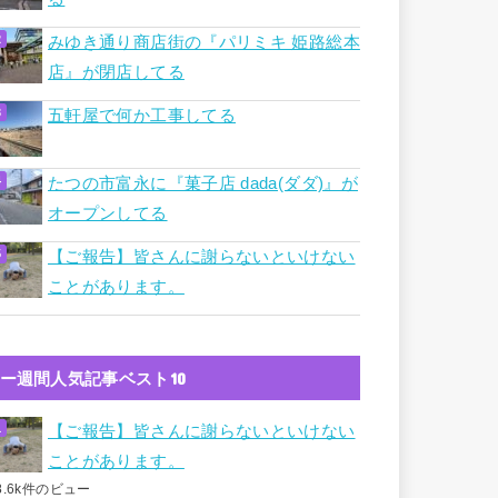
みゆき通り商店街の『パリミキ 姫路総本
店』が閉店してる
五軒屋で何か工事してる
たつの市富永に『菓子店 dada(ダダ)』が
オープンしてる
【ご報告】皆さんに謝らないといけない
ことがあります。
ー週間人気記事ベスト10
【ご報告】皆さんに謝らないといけない
ことがあります。
8.6k件のビュー