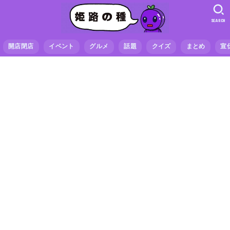
SEARCH
開店閉店
イベント
グルメ
話題
クイズ
まとめ
宣