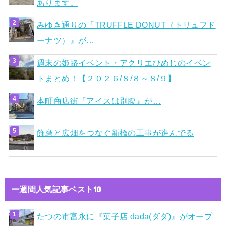
あります。
みゆき通りの『TRUFFLE DONUT（トリュフド
ーナツ）』が…
週末の姫路イベント・アクリエひめじのイベン
トまとめ！【２０２６/８/８～８/９】
本町商店街『アイスは別腹』が…
飾磨と広畑をつなぐ新橋の工事が進んでる
ー週間人気記事ベスト10
たつの市富永に『菓子店 dada(ダダ)』がオープ