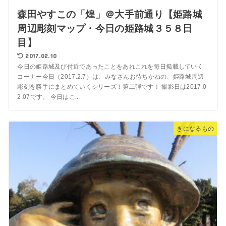
森田やすこの「煌」＠大手前通り【姫路城
周辺彫刻マップ・今日の姫路城３５８日
目】
2017.02.10
今日の姫路城及び付近であったことをあれこれを毎日掲載していく
コーナー今日（2017.2.7）は、みなさんお待ちかねの、姫路城周辺
彫刻を勝手にまとめていくシリーズ！第二弾です！ 撮影日は2017.0
2.07です。 今日はこ...
きになるもの