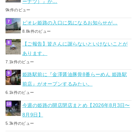
ーナツ）』が…
9k件のビュー
ピオレ姫路の入口に気になるお知らせが…
8.8k件のビュー
【ご報告】皆さんに謝らないといけないことが
あります。
7.1k件のビュー
姫路駅前に『金澤醤油豚骨8番らーめん 姫路駅
前店』がオープンするみたい。
6.1k件のビュー
今週の姫路の開店閉店まとめ【2026年8月3日〜
8月9日】
5.3k件のビュー