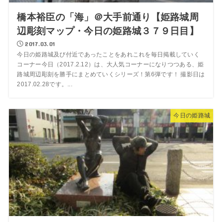
橋本裕臣の「海」＠大手前通り【姫路城周
辺彫刻マップ・今日の姫路城３７９日目】
2017.03.01
今日の姫路城及び付近であったことをあれこれを毎日掲載していく
コーナー今日（2017.2.12）は、大人気コーナーになりつつある、姫
路城周辺彫刻を勝手にまとめていくシリーズ！第6弾です！ 撮影日は
2017.02.28です。...
今日の姫路城