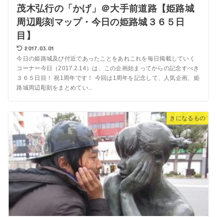
茂木弘行の「かげ」＠大手前道路【姫路城
周辺彫刻マップ・今日の姫路城３６５日
目】
2017.03.01
今日の姫路城及び付近であったことをあれこれを毎日掲載していく
コーナー今日（2017.2.14）は、この企画始まってからの記念すべき
３６５日目！ 祝1周年です！ 今回は1周年を記念して、人気企画、姫
路城周辺彫刻をまとめてい...
きになるもの