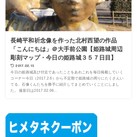
長崎平和祈念像を作った北村西望の作品
「こんにちは」＠大手前公園【姫路城周辺
彫刻マップ・今日の姫路城３５７日目】
2017.02.15
今日の姫路城及び付近であったことをあれこれを毎日掲載していく
コーナー今日（2017.2.6）から不定期で姫路城の周りにたくさんい
てる、石像くんたちを勝手に紹介してまとめていくことにしまし
た。 撮影日は2017.02.06...