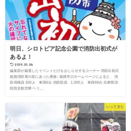
明日、シロトピア記念公園で消防出初式が
あるよ！
2019.01.06
編集部が厳選したイベントだけをおしらせするコーナー 消防出初式
姫路消防署の前にあった看板↓ 姫路市のホームページによると、 消
防局職員 300人 車両6台 消防団員 1,000人 車両69台 兵庫県消
防防災航空隊 ヘリ...
いってきた