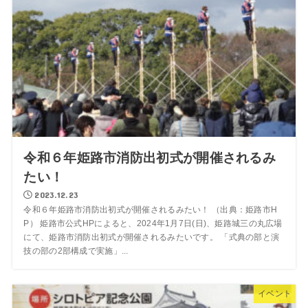
令和６年姫路市消防出初式が開催されるみ
たい！
2023.12.23
令和６年姫路市消防出初式が開催されるみたい！ （出典：姫路市H
P） 姫路市公式HPによると、2024年1月7日(日)、姫路城三の丸広場
にて、姫路市消防出初式が開催されるみたいです。 「式典の部と演
技の部の2部構成で実施」...
イベント