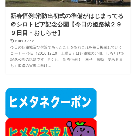
新春恒例!消防出初式の準備がはじまってる
＠シロトピア記念公園【今日の姫路城２９
９日目・おしらせ】
2019.12.12
今日の姫路城及び付近であったことをあれこれを毎日掲載していく
コーナー 今日（2016.12.10 土曜日）は姫路城の北側、しろとぴあ
記念公園の話題です 早くも、 新春恒例！「幸せ 感動 夢あるま
ち」姫路の実現に向け...