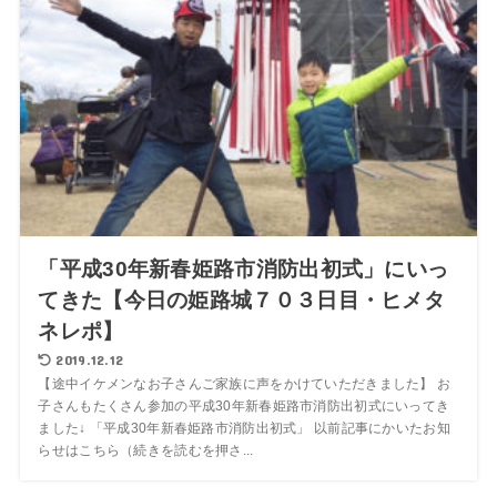
「平成30年新春姫路市消防出初式」にいっ
てきた【今日の姫路城７０３日目・ヒメタ
ネレポ】
2019.12.12
【途中イケメンなお子さんご家族に声をかけていただきました】 お
子さんもたくさん参加の平成30年新春姫路市消防出初式にいってき
ました↓ 「平成30年新春姫路市消防出初式」 以前記事にかいたお知
らせはこちら（続きを読むを押さ...