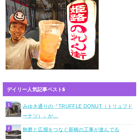
デイリー人気記事ベスト5
みゆき通りの『TRUFFLE DONUT（トリュフド
ーナツ）』が…
飾磨と広畑をつなぐ新橋の工事が進んでる