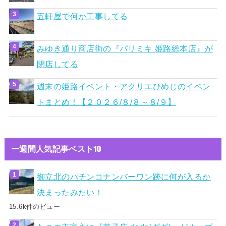
五軒屋で何か工事してる
みゆき通り商店街の『パリミキ 姫路総本店』が
閉店してる
週末の姫路イベント・アクリエひめじのイベン
トまとめ！【２０２６/８/８～８/９】
ー週間人気記事ベスト10
御立北のパチンコナンバーワン跡に何が入るか
決まったみたい！
15.6k件のビュー