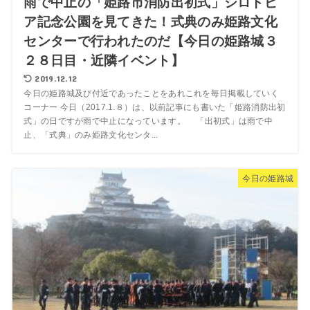
雨で中止の「姫路市消防出初式」シロトピ
ア記念公園を見てきた！式典のみ姫路文化
センターで行われたのだ【今日の姫路城３
２８日目・近隣イベント】
2019.12.12
今日の姫路城及び付近であったことをあれこれを毎日掲載していく
コーナー 今日（2017.1.８）は、以前記事にも書いた「姫路消防出初
式」の日ですが雨で中止になっています。 「出初式」は雨で中
止、「式典」のみ姫路文化センタ...
今日の姫路城