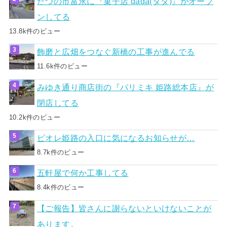
たつの市富永に『菓子店 dada(ダダ)』がオープ
ンしてる
13.8k件のビュー
飾磨と広畑をつなぐ新橋の工事が進んでる
11.6k件のビュー
みゆき通り商店街の『パリミキ 姫路総本店』が
閉店してる
10.2k件のビュー
ピオレ姫路の入口に気になるお知らせが…
8.7k件のビュー
五軒屋で何か工事してる
8.4k件のビュー
【ご報告】皆さんに謝らないといけないことが
あります。