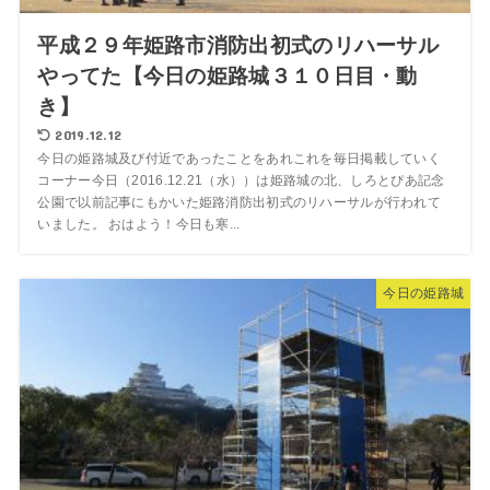
平成２９年姫路市消防出初式のリハーサル
やってた【今日の姫路城３１０日目・動
き】
2019.12.12
今日の姫路城及び付近であったことをあれこれを毎日掲載していく
コーナー今日（2016.12.21（水））は姫路城の北、しろとぴあ記念
公園で以前記事にもかいた姫路消防出初式のリハーサルが行われて
いました。 おはよう！今日も寒...
今日の姫路城