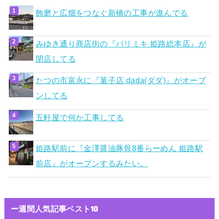
飾磨と広畑をつなぐ新橋の工事が進んでる
みゆき通り商店街の『パリミキ 姫路総本店』が
閉店してる
たつの市富永に『菓子店 dada(ダダ)』がオープ
ンしてる
五軒屋で何か工事してる
姫路駅前に『金澤醤油豚骨8番らーめん 姫路駅
前店』がオープンするみたい。
ー週間人気記事ベスト10