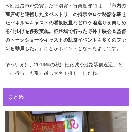
今回姫路市が受賞した特別賞・行楽度部門は、
『市内の
商店街と連携したタペストリーの掲示やロケ秘話を載せ
たパネルやキャストの看板設置などロケ地巡りを楽しめ
る仕掛けを多数実施。姫路城で行った野外上映会＆監督
のトークショーやキャストの凱旋イベントも多くのファ
ンを動員した。』
ことがポイントとなったようです。
そういえば、2019年の秋は姫路城や姫路駅前近辺、ど
こに行っても引っ越し大名！推しでしたね。
まとめ