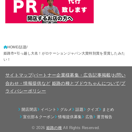
HOME
話題
姫路市×引っ越し大名！がロケーションジャパン大賞特別賞を受賞したみた
い！
サイトマップ
/
パートナー企業様募集・広告記事掲載
/
お問い
/
合わせ・情報提供など
姫路の種とブドウちゃんについて
/
プ
ライバシーポリシー
開店閉店
イベント
グルメ
話題
クイズ
まとめ
宣伝部＆クーポン
情報提供募集
広告
運営報告
© 2026
姫路の種
All Rights Reserved.