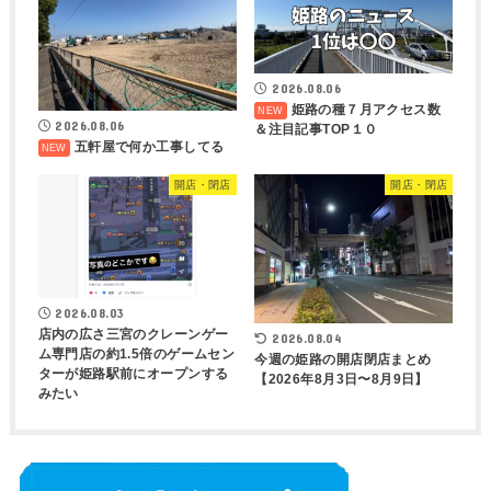
2026.08.06
姫路の種７月アクセス数
2026.08.06
＆注目記事TOP１０
五軒屋で何か工事してる
開店・閉店
開店・閉店
2026.08.03
店内の広さ三宮のクレーンゲー
2026.08.04
ム専門店の約1.5倍のゲームセン
今週の姫路の開店閉店まとめ
ターが姫路駅前にオープンする
【2026年8月3日〜8月9日】
みたい