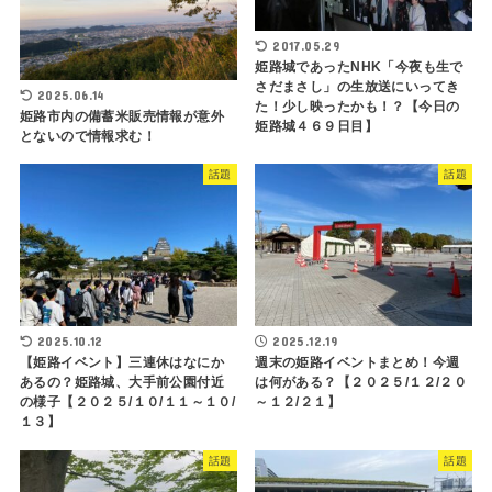
2017.05.29
姫路城であったNHK「今夜も生で
さだまさし」の生放送にいってき
2025.06.14
た！少し映ったかも！？【今日の
姫路市内の備蓄米販売情報が意外
姫路城４６９日目】
とないので情報求む！
話題
話題
2025.10.12
2025.12.19
【姫路イベント】三連休はなにか
週末の姫路イベントまとめ！今週
あるの？姫路城、大手前公園付近
は何がある？【２０２５/１２/２０
の様子【２０２５/１０/１１～１０/
～１２/２１】
１３】
話題
話題