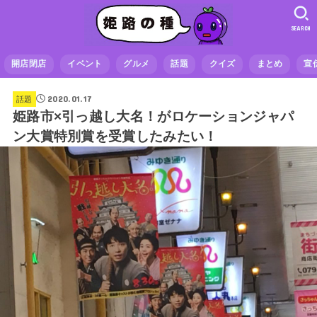
SEARCH
開店閉店
イベント
グルメ
話題
クイズ
まとめ
宣
2020.01.17
話題
姫路市×引っ越し大名！がロケーションジャパ
ン大賞特別賞を受賞したみたい！