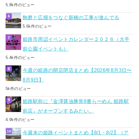
5.8k件のビュー
飾磨と広畑をつなぐ新橋の工事が進んでる
5.6k件のビュー
姫路市周辺イベントカレンダー２０２６（大手
前公園イベントも）
5.4k件のビュー
今週の姫路の開店閉店まとめ【2026年8月3日〜
8月9日】
5k件のビュー
姫路駅前に『金澤醤油豚骨8番らーめん 姫路駅
前店』がオープンするみたい。
4.9k件のビュー
今週末の姫路イベントまとめ【8/1・8/2】（ア