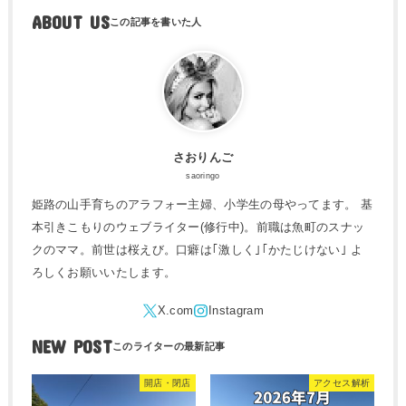
ABOUT US
さおりんご
saoringo
姫路の山手育ちのアラフォー主婦、小学生の母やってます。 基
本引きこもりのウェブライター(修行中)。前職は魚町のスナッ
クのママ。前世は桜えび。口癖は｢激しく｣｢かたじけない｣ よ
ろしくお願いいたします。
NEW POST
開店・閉店
アクセス解析