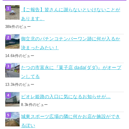
【ご報告】皆さんに謝らないといけないことが
あります。
38k件のビュー
御立北のパチンコナンバーワン跡に何が入るか
決まったみたい！
14.6k件のビュー
たつの市富永に『菓子店 dada(ダダ)』がオープ
ンしてる
13.3k件のビュー
ピオレ姫路の入口に気になるお知らせが…
8.3k件のビュー
城東スポーツ広場の隣に何かお店か施設ができ
るぽい