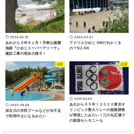
2026.06.18
2026.05.01
あれから５年９ヶ月！手柄山遊園
アクリエひめじ GWだれかくる
地跡『ひめじスーパーアリーナ』
の？5/2-5/6
建設工事の現在の様子！
話題
話題
2019.06.02
あれから５５年！２０２０東京オ
2025.08.08
リンピック聖火リレーの姫路誘致
加古川の市民プールなどが水不足
が実現したみたい！三の丸広場で
で利用中止になるみたい
の歓迎セレモニーも