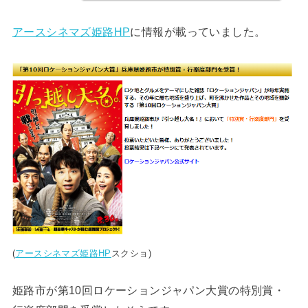
アースシネマズ姫路HP
に情報が載っていました。
(
アースシネマズ姫路HP
スクショ)
姫路市が第10回ロケーションジャパン大賞の特別賞・