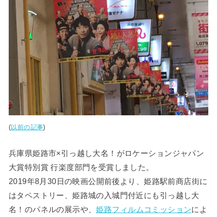
(
以前の記事
)
兵庫県姫路市×引っ越し大名！がロケーションジャパン
大賞特別賞 行楽度部門を受賞しました。
2019年8月30日の映画公開前後より、姫路駅前商店街に
はタペストリー、姫路城の入城門付近にも引っ越し大
名！のパネルの展示や、
姫路フィルムコミッション
によ