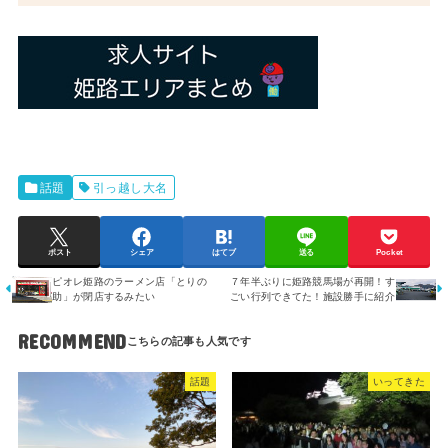
話題
引っ越し大名
ポスト
シェア
はてブ
送る
Pocket
ピオレ姫路のラーメン店「とりの
７年半ぶりに姫路競馬場が再開！す
助」が閉店するみたい
ごい行列できてた！施設勝手に紹介
RECOMMEND
話題
いってきた