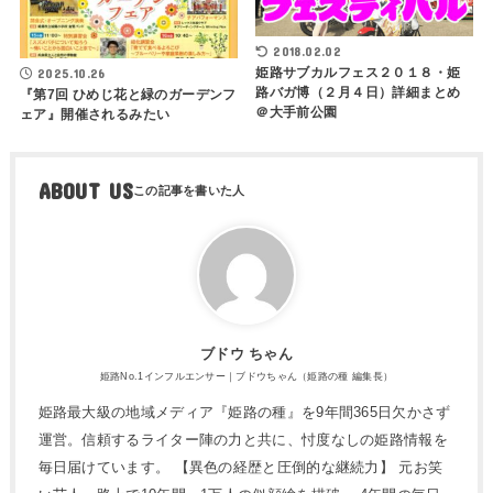
2018.02.02
姫路サブカルフェス２０１８・姫
2025.10.26
路バガ博（２月４日）詳細まとめ
『第7回 ひめじ花と緑のガーデンフ
＠大手前公園
ェア』開催されるみたい
ABOUT US
ブドウ ちゃん
姫路No.1インフルエンサー｜ブドウちゃん（姫路の種 編集長）
姫路最大級の地域メディア『姫路の種』を9年間365日欠かさず
運営。信頼するライター陣の力と共に、忖度なしの姫路情報を
毎日届けています。 【異色の経歴と圧倒的な継続力】 元お笑