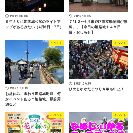
2019.04.04
2016.10.05
５年ぶりに姫路城和船のライトア
７/１２〜3月末姫路市立動物園が無
ップがあるみたい（4月6日・7日）
料、、【今日の姫路城１４８日
目・おしらせ】
イベント
イベント
2021.04.19
2023.08.19
ひめじゆかたまつり今年も中止！
お盆休み、賑わう姫路城周辺！何
かイベントある？姫路城、駅前周
辺など
イベント
イベント