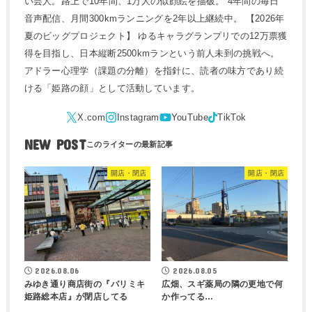
い芸人。路上で10年間、1万人の似顔絵を描破。 4年間の毎日
音声配信、月間300kmランニングを2年以上継続中。 【2026年
夏のビッグプロジェクト】 ゆるキャラグランプリでの12万票獲
得を目指し、日本縦断2500kmランという前人未到の挑戦へ。
アドラー心理学（課題の分離）を指針に、読者の味方であり続
ける「姫路の顔」として活動しています。
NEW POST
開店・閉店
開店・閉店
2026.08.06
2026.08.05
みゆき通り商店街の『パリミキ
広畑、スギ薬局の隣の更地で何
姫路総本店』が閉店してる
か作ってる…