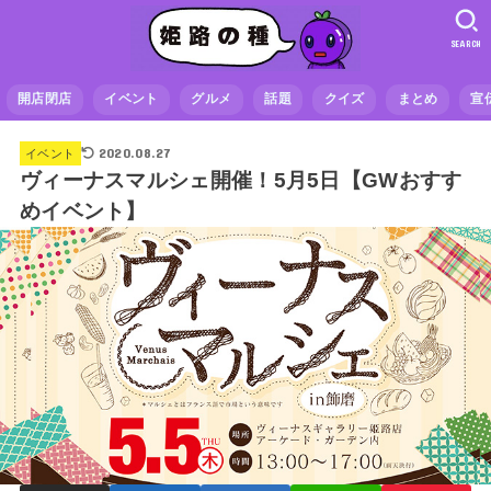
SEARCH
開店閉店
イベント
グルメ
話題
クイズ
まとめ
宣
2020.08.27
イベント
ヴィーナスマルシェ開催！5月5日【GWおすす
めイベント】