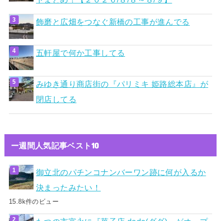
飾磨と広畑をつなぐ新橋の工事が進んでる
五軒屋で何か工事してる
みゆき通り商店街の『パリミキ 姫路総本店』が
閉店してる
ー週間人気記事ベスト10
御立北のパチンコナンバーワン跡に何が入るか
決まったみたい！
15.8k件のビュー