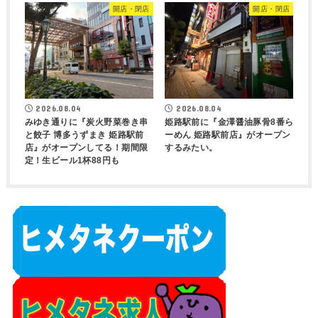
開店・閉店
開店・閉店
2026.08.04
2026.08.04
みゆき通りに『炭火野菜巻き串
姫路駅前に『金澤醤油豚骨8番ら
と餃子 博多うずまき 姫路駅前
ーめん 姫路駅前店』がオープン
店』がオープンしてる！期間限
するみたい。
定！生ビール1杯88円も