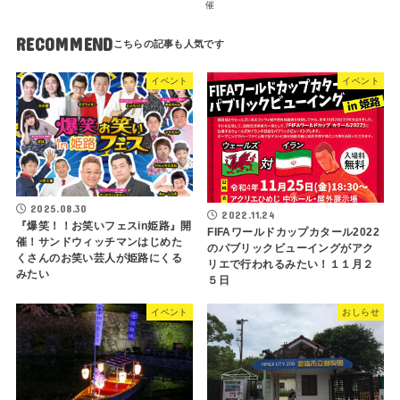
催
RECOMMEND
イベント
イベント
2025.08.30
2022.11.24
『爆笑！！お笑いフェスin姫路』開
FIFAワールドカップカタール2022
催！サンドウィッチマンはじめた
のパブリックビューイングがアク
くさんのお笑い芸人が姫路にくる
リエで行われるみたい！１１月２
みたい
５日
イベント
おしらせ