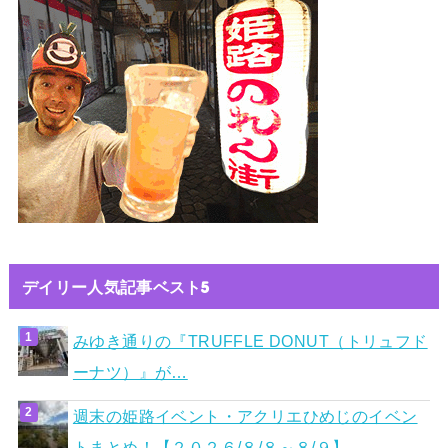
デイリー人気記事ベスト5
みゆき通りの『TRUFFLE DONUT（トリュフド
ーナツ）』が…
週末の姫路イベント・アクリエひめじのイベン
トまとめ！【２０２６/８/８～８/９】