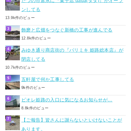
たつの市富永に『菓子店 dada(ダダ)』がオープ
ンしてる
13.9k件のビュー
飾磨と広畑をつなぐ新橋の工事が進んでる
12.8k件のビュー
みゆき通り商店街の『パリミキ 姫路総本店』が
閉店してる
10.7k件のビュー
五軒屋で何か工事してる
9k件のビュー
ピオレ姫路の入口に気になるお知らせが…
8.8k件のビュー
【ご報告】皆さんに謝らないといけないことが
あります。