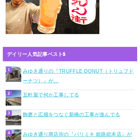
デイリー人気記事ベスト5
みゆき通りの『TRUFFLE DONUT（トリュフド
ーナツ）』が…
五軒屋で何か工事してる
飾磨と広畑をつなぐ新橋の工事が進んでる
みゆき通り商店街の『パリミキ 姫路総本店』が