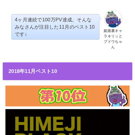
4ヶ月連続で100万PV達成。そんな
みなさんが注目した11月のベスト10
姫路裏キャ
です↓
ラキリッと
ブドウちゃ
ん
2018年11月ベスト10