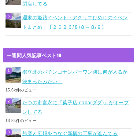
閉店してる
週末の姫路イベント・アクリエひめじのイベン
トまとめ！【２０２６/８/８～８/９】
ー週間人気記事ベスト10
御立北のパチンコナンバーワン跡に何が入るか
決まったみたい！
15.6k件のビュー
たつの市富永に『菓子店 dada(ダダ)』がオープ
ンしてる
13.8k件のビュー
飾磨と広畑をつなぐ新橋の工事が進んでる