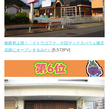
姫路初上陸！「イトウゴフク」が旧マックスバリュ城北
店跡にオープンするみたい
[5,572PV]