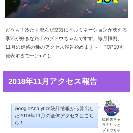
どうも！冷たく澄んだ空気にイルミネーションが映える
季節が好きな路上のブドウちゃんですす。毎月恒例、
11月の姫路の種のアクセス報告始めます～！TOP10も
発表するで〜( ^ω^ )。
2018年11月アクセス報告
GoogleAnalytics統計情報から算出し
た2018年11月の全体アクセスはこち
姫路裏キャ
ら！
ラキリッと
ブドウちゃ