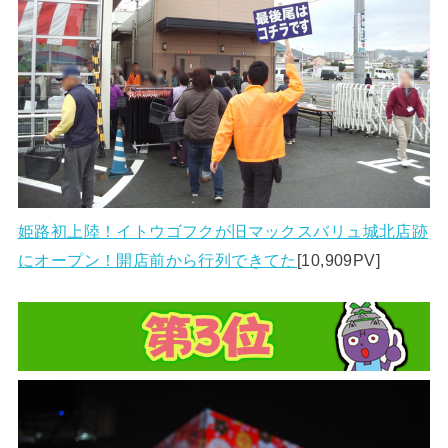
姫路初上陸！イトウゴフクが旧マックスバリュ城北店跡
にオープン！開店前から行列できてた
[10,909PV]