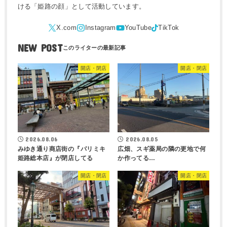
ける「姫路の顔」として活動しています。
NEW POST
開店・閉店
開店・閉店
2026.08.06
2026.08.05
みゆき通り商店街の『パリミキ
広畑、スギ薬局の隣の更地で何
姫路総本店』が閉店してる
か作ってる…
開店・閉店
開店・閉店