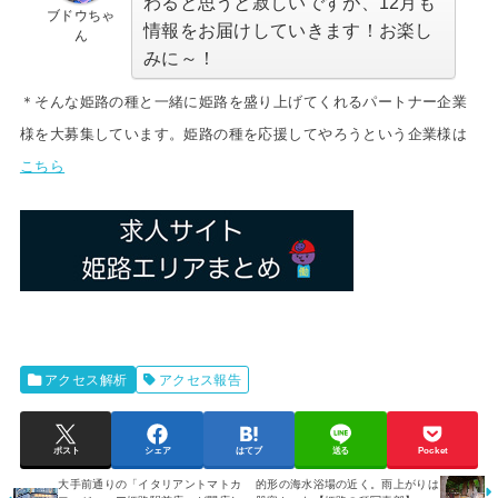
わると思うと寂しいですが、12月も
ブドウちゃ
情報をお届けしていきます！お楽し
ん
みに～！
＊そんな姫路の種と一緒に姫路を盛り上げてくれるパートナー企業
様を大募集しています。姫路の種を応援してやろうという企業様は
こちら
アクセス解析
アクセス報告
ポスト
シェア
はてブ
送る
Pocket
大手前通りの「イタリアントマトカ
的形の海水浴場の近く。雨上がりは