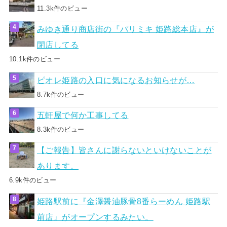
11.3k件のビュー
みゆき通り商店街の『パリミキ 姫路総本店』が
閉店してる
10.1k件のビュー
ピオレ姫路の入口に気になるお知らせが…
8.7k件のビュー
五軒屋で何か工事してる
8.3k件のビュー
【ご報告】皆さんに謝らないといけないことが
あります。
6.9k件のビュー
姫路駅前に『金澤醤油豚骨8番らーめん 姫路駅
前店』がオープンするみたい。