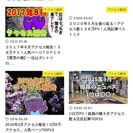
アクセス解析
アクセス解析
2020.06.03
２０２０年５月を振り返る！アク
セス数１３８万PV！人気記事ベス
ト１０
2017.09.10
２０１７年８月アクセス報告！３
８万ＰＶ！人気ページＴＯＰ１０
【運営の種】一位はダントツ
の、、
アクセス解析
アクセス解析
2025.10.07
152万PV！姫路の種９月アクセス
2016.06.30
数＆注目記事TOP10
2016年3月アクセス報告！9万8千
アクセス。人気ページTOP10