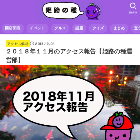
SEARCH
開店閉店
イベント
グルメ
話題
クイズ
まとめ
宣
2018.12.04
アクセス解析
２０１８年１１月のアクセス報告【姫路の種運
営部】