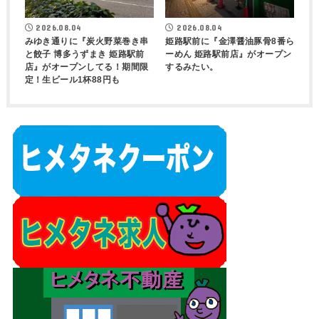
2026.08.04
2026.08.04
みゆき通りに『炭火野菜巻き串
姫路駅前に『金澤醤油豚骨8番ら
と餃子 博多うずまき 姫路駅前
ーめん 姫路駅前店』がオープン
店』がオープンしてる！期間限
するみたい。
定！生ビール1杯88円も