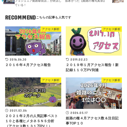
フェジュニア姫路駅前店」が閉店し
肌寒かった【姫路の種写真部】
ている！
RECOMMEND
アクセス解析
アクセス解析
2016.06.30
2019.02.23
２０１６年４月アクセス報告
２０１９年１月アクセス報告！新
記録１１０万PV到達
アクセス解析
アクセス解析
2021.03.06
2026.05.17
２０２１年２月の人気記事ベスト
姫路の種４月アクセス数＆注目記
１０と各種ヒメタネＳＮＳ分析
事TOP１０
（アクセス数１３１万PV！）