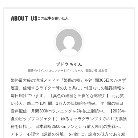
ABOUT US
ブドウ ちゃん
姫路No.1インフルエンサー｜ブドウちゃん（姫路の種 編集長）
姫路最大級の地域メディア『姫路の種』を9年間365日欠かさず
運営。信頼するライター陣の力と共に、忖度なしの姫路情報を
毎日届けています。 【異色の経歴と圧倒的な継続力】 元お笑
い芸人。路上で10年間、1万人の似顔絵を描破。 4年間の毎日
音声配信、月間300kmランニングを2年以上継続中。 【2026年
夏のビッグプロジェクト】 ゆるキャラグランプリでの12万票獲
得を目指し、日本縦断2500kmランという前人未到の挑戦へ。
アドラー心理学（課題の分離）を指針に、読者の味方であり続