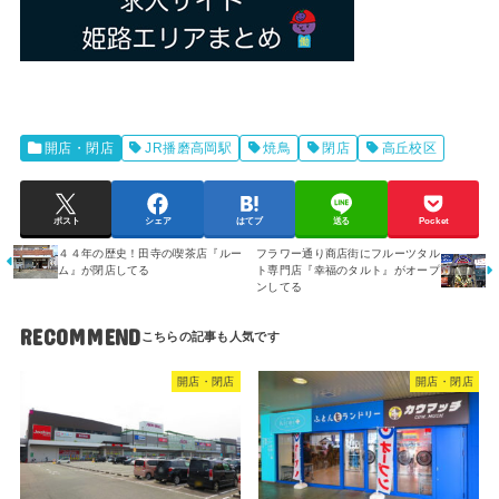
開店・閉店
JR播磨高岡駅
焼鳥
閉店
高丘校区
ポスト
シェア
はてブ
送る
Pocket
４４年の歴史！田寺の喫茶店『ルー
フラワー通り商店街にフルーツタル
ム』が閉店してる
ト専門店『幸福のタルト』がオープ
ンしてる
RECOMMEND
開店・閉店
開店・閉店