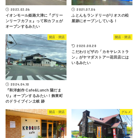
2023.03.06
2021.07.06
イオンモール姫路大津に『グリー
ふとんもランドリーがリオスの松
ンリーフカフェ』って和カフェが
屋跡にオープンしている！
オープンするみたい
開店・閉店
開店・閉店
2020.08.28
こだわりピザの「カキヤレストラ
ン」がヤマダストアー花田店には
いるみたい
2024.04.10
『和洋創作 Cafe&Lunch 陽だま
り』オープンするみたい！飾東町
のドライブイン土岐 跡
開店・閉店
グルメ