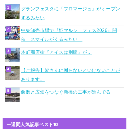
グランフェスタに『フロマージュ』がオープン
するみたい
中央卸売市場で『姫マルシェフェス2026』開
催！スマイルがくるみたい！
本町商店街『アイスは別腹』が…
【ご報告】皆さんに謝らないといけないことが
あります。
飾磨と広畑をつなぐ新橋の工事が進んでる
ー週間人気記事ベスト10