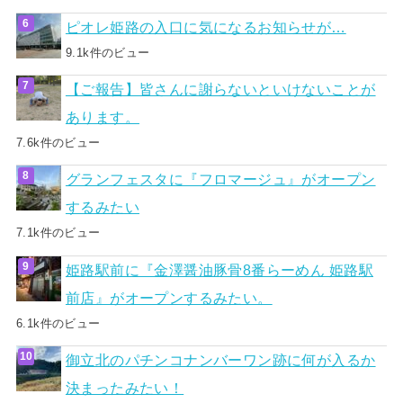
ピオレ姫路の入口に気になるお知らせが…
9.1k件のビュー
【ご報告】皆さんに謝らないといけないことが
あります。
7.6k件のビュー
グランフェスタに『フロマージュ』がオープン
するみたい
7.1k件のビュー
姫路駅前に『金澤醤油豚骨8番らーめん 姫路駅
前店』がオープンするみたい。
6.1k件のビュー
御立北のパチンコナンバーワン跡に何が入るか
決まったみたい！