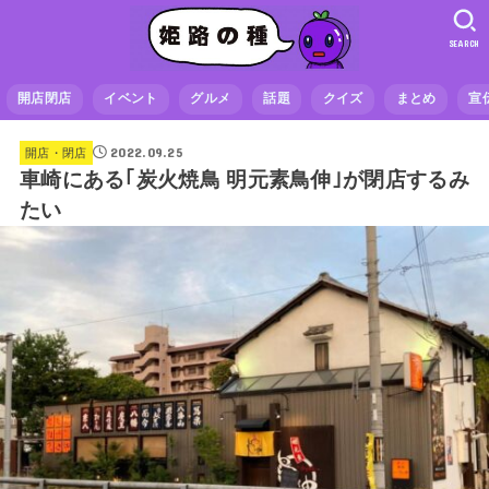
SEARCH
開店閉店
イベント
グルメ
話題
クイズ
まとめ
宣
2022.09.25
開店・閉店
車崎にある｢炭火焼鳥 明元素鳥伸｣が閉店するみ
たい