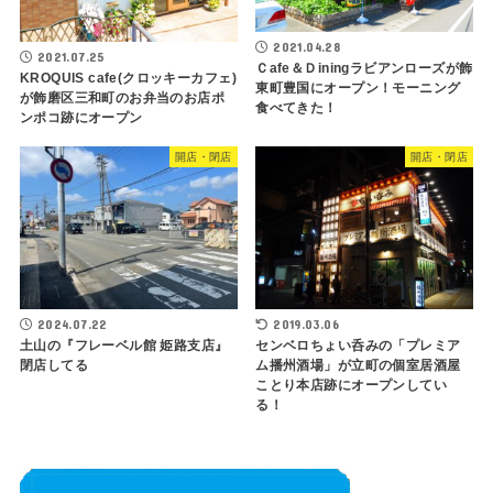
2021.04.28
2021.07.25
Ｃafe＆Ｄiningラビアンローズが飾
KROQUIS cafe(クロッキーカフェ)
東町豊国にオープン！モーニング
が飾磨区三和町のお弁当のお店ポ
食べてきた！
ンポコ跡にオープン
開店・閉店
開店・閉店
2024.07.22
2019.03.06
土山の『フレーベル館 姫路支店』
センベロちょい呑みの「プレミア
閉店してる
ム播州酒場」が立町の個室居酒屋
ことり本店跡にオープンしてい
る！