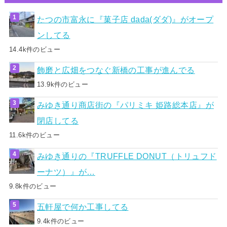
たつの市富永に『菓子店 dada(ダダ)』がオープ
ンしてる
14.4k件のビュー
飾磨と広畑をつなぐ新橋の工事が進んでる
13.9k件のビュー
みゆき通り商店街の『パリミキ 姫路総本店』が
閉店してる
11.6k件のビュー
みゆき通りの『TRUFFLE DONUT（トリュフド
ーナツ）』が…
9.8k件のビュー
五軒屋で何か工事してる
9.4k件のビュー