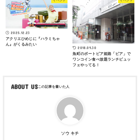
イベント
イベント
2025.12.23
アクリエひめじに『ハラミちゃ
ん』がくるみたい
2018.09.30
魚町のボートピア姫路「ピア」で
ワンコイン食べ放題ランチビュッ
フェやってる！
ABOUT US
ソウ キチ