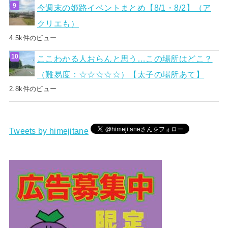
今週末の姫路イベントまとめ【8/1・8/2】（ア
クリエも）
4.5k件のビュー
ここわかる人おらんと思う…この場所はどこ？
（難易度：☆☆☆☆☆）【太子の場所あて】
2.8k件のビュー
Tweets by himejitane