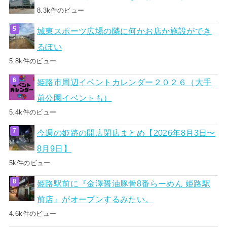
8.3k件のビュー
城東スポーツ広場の隣に何かお店か施設ができ
るぽい
5.8k件のビュー
姫路市周辺イベントカレンダー２０２６（大手
前公園イベントも）
5.4k件のビュー
今週の姫路の開店閉店まとめ【2026年8月3日〜
8月9日】
5k件のビュー
姫路駅前に『金澤醤油豚骨8番らーめん 姫路駅
前店』がオープンするみたい。
4.6k件のビュー