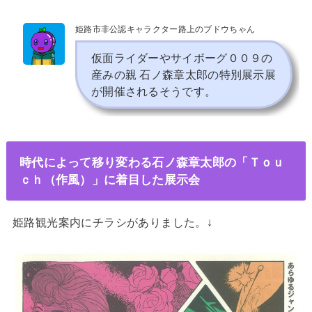
姫路市非公認キャラクター路上のブドウちゃん
仮面ライダーやサイボーグ００９の
産みの親 石ノ森章太郎の特別展示展
が開催されるそうです。
時代によって移り変わる石ノ森章太郎の「Ｔｏｕ
ｃｈ（作風）」に着目した展示会
姫路観光案内にチラシがありました。↓