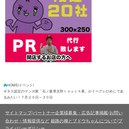
HOME
イベント
ギネス認定のマンガ家「石ノ森章太郎ｔｏｕｃｈ展」がイーグレひめじであ
るみたい！７月２０日～３０日
サイトマップ
/
パートナー企業様募集・広告記事掲載
/
お問い
/
合わせ・情報提供など
姫路の種とブドウちゃんについて
/
プ
ライバシーポリシー