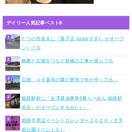
デイリー人気記事ベスト5
たつの市富永に『菓子店 dada(ダダ)』がオープ
ンしてる
飾磨と広畑をつなぐ新橋の工事が進んでる
広畑、スギ薬局の隣の更地で何か作ってる…
姫路駅前に『金澤醤油豚骨8番らーめん 姫路駅
前店』がオープンするみたい。
姫路市周辺イベントカレンダー２０２６（大手
前公園イベントも）