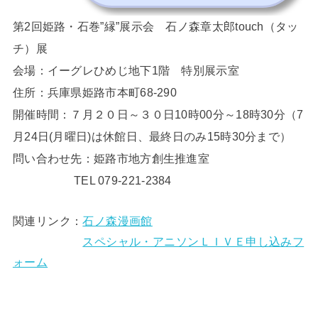
第2回姫路・石巻”縁”展示会 石ノ森章太郎touch（タッ
チ）展
会場：イーグレひめじ地下1階 特別展示室
住所：兵庫県姫路市本町68-290
開催時間：７月２０日～３０日10時00分～18時30分（7
月24日(月曜日)は休館日、最終日のみ15時30分まで）
問い合わせ先：姫路市地方創生推進室
TEL 079-221-2384
関連リンク：
石ノ森漫画館
スペシャル・アニソンＬＩＶＥ申し込みフ
ォーム