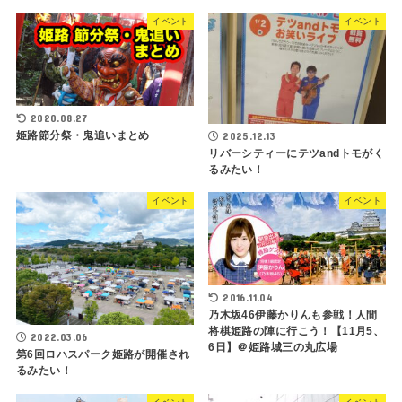
イベント
イベント
2020.08.27
姫路節分祭・鬼追いまとめ
2025.12.13
リバーシティーにテツandトモがく
るみたい！
イベント
イベント
2016.11.04
乃木坂46伊藤かりんも参戦！人間
将棋姫路の陣に行こう！【11月5、
2022.03.06
6日】＠姫路城三の丸広場
第6回ロハスパーク姫路が開催され
るみたい！