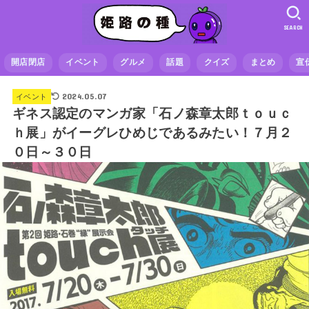
SEARCH
開店閉店
イベント
グルメ
話題
クイズ
まとめ
宣
2024.05.07
イベント
ギネス認定のマンガ家「石ノ森章太郎ｔｏｕｃ
ｈ展」がイーグレひめじであるみたい！７月２
０日～３０日