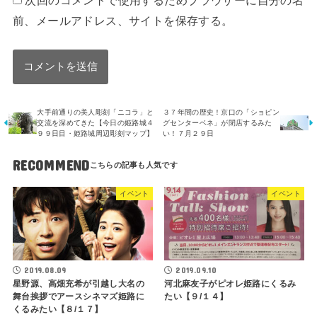
次回のコメントで使用するためブラウザーに自分の名
前、メールアドレス、サイトを保存する。
大手前通りの美人彫刻「ニコラ」と
３７年間の歴史！京口の「ショピン
交流を深めてきた【今日の姫路城４
グセンターベネ」が閉店するみた
９９日目・姫路城周辺彫刻マップ】
い！７月２９日
RECOMMEND
イベント
イベント
2019.08.09
2019.09.10
星野源、高畑充希が引越し大名の
河北麻友子がピオレ姫路にくるみ
舞台挨拶でアースシネマズ姫路に
たい【９/１４】
くるみたい【８/１７】