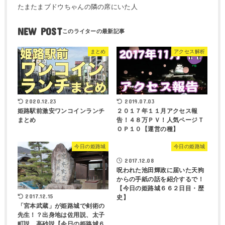
たまたまブドウちゃんの隣の席にいた人
NEW POST
まとめ
アクセス解析
2020.12.23
2019.07.03
姫路駅前激安ワンコインランチ
２０１７年１１月アクセス報
まとめ
告！４８万ＰＶ！人気ページＴ
ＯＰ１０【運営の種】
今日の姫路城
今日の姫路城
2017.12.08
呪われた池田輝政に届いた天狗
からの手紙の話を紹介するで！
【今日の姫路城６６２日目・歴
2017.12.15
史】
「宮本武蔵」が姫路城で剣術の
先生！？出身地は佐用説、太子
町説、高砂説【今日の姫路城６