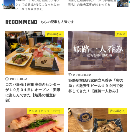
Yahoo!『日本の城 検索ランキン
閉園した姫路市民プール（手柄山遊
グ』で姫路城が1位になったみた
園地）の撤去工事が始まってる
い！今日発表された
RECOMMEND
呑み屋さん
グルメ
2018.08.02
2020.10.31
姫路駅前隠れ家的立ち呑み「卯の
コスパ最強！南町串焼きセンター
助」の激安生ビール１９９円で乾
が１０月３１日にオープン！実際
杯してきた！【姫路一人飲み】
に楽しんできた【姫路の種宣伝
部】
グルメ（カフェ・バー）
呑み屋さん