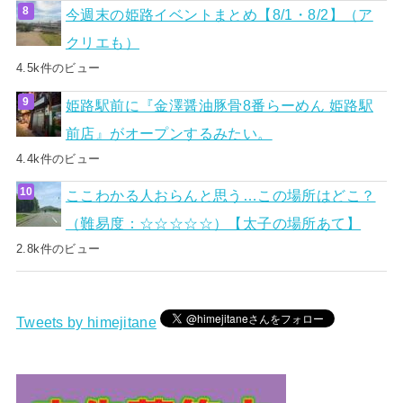
今週末の姫路イベントまとめ【8/1・8/2】（ア
クリエも）
4.5k件のビュー
姫路駅前に『金澤醤油豚骨8番らーめん 姫路駅
前店』がオープンするみたい。
4.4k件のビュー
ここわかる人おらんと思う…この場所はどこ？
（難易度：☆☆☆☆☆）【太子の場所あて】
2.8k件のビュー
Tweets by himejitane