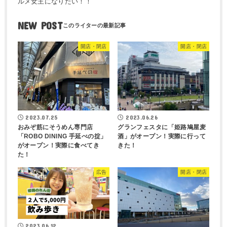
ルメ女王になりたい！！
NEW POST
開店・閉店
開店・閉店
2023.07.25
2023.06.26
おみぞ筋にそうめん専門店
グランフェスタに「姫路鳩屋麦
「ROBO DINING 手延べの掟」
酒」がオープン！実際に行って
がオープン！実際に食べてき
きた！
た！
広告
開店・閉店
2023.06.12