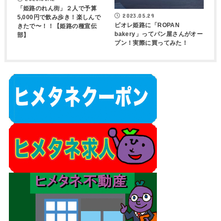
「姫路のれん街」２人で予算
2023.05.29
5,000円で飲み歩き！楽しんで
ピオレ姫路に「ROPAN
きたで〜！！【姫路の種宣伝
bakery」ってパン屋さんがオー
部】
プン！実際に買ってみた！