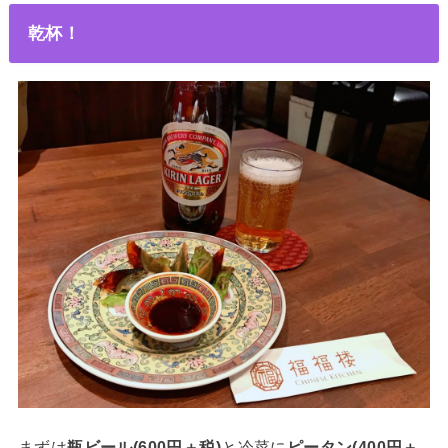
乾杯！
まずは
瓶ビール(600円＋税)
と冷菜に
ピータン(400円＋