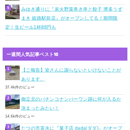
みゆき通りに『炭火野菜巻き串と餃子 博多うず
まき 姫路駅前店』がオープンしてる！期間限
定！生ビール1杯88円も
ー週間人気記事ベスト10
【ご報告】皆さんに謝らないといけないことが
あります。
37.4k件のビュー
御立北のパチンコナンバーワン跡に何が入るか
決まったみたい！
14.6k件のビュー
たつの市富永に『菓子店 dada(ダダ)』がオープ