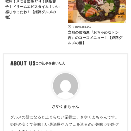
乾杯！さつま知覧どり！鉄板餃
子！ドリームエビスタイム！いい
感じやったわ！【姫路グルメの
種】
2024.04.23
立町の居酒屋『おちゃめなトン
吉』のコースメニュー！【姫路グ
ルメの種】
ABOUT US
さやくまちゃん
グルメの話になると止まらない栄養士、さやくまちゃんです。
姫路の安くて美味しい居酒屋やカフェを巡るのが趣味♡姫路グ