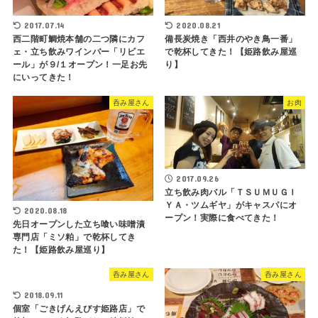
2017.07.14
2020.08.21
西二階町鯛焼本舗の二つ隣にカフ
備長炭焼き「西井のやき鳥一番」
ェ・立ち飲みワインバー「リビエ
で乾杯してきた！【姫路飲み屋巡
ール」が９/１オープン！一足お先
り】
にいってきた！
呑み屋さん
お肉
2017.09.26
立ち飲み肉バル「ＴＳＵＭＵＧＩ
ＹＡ・ツムギヤ」がキャスパにオ
2020.08.18
ープン！実際に食べてきた！
先日オープンした立ち喰い味噌漬
専門店「ミソ粕」で乾杯してき
た！【姫路飲み屋巡り】
呑み屋さん
呑み屋さん
2018.09.11
個室「ごきげんえびす姫路店」で