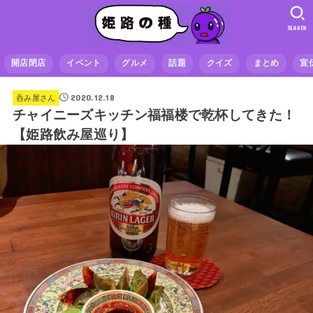
SEARCH
開店閉店
イベント
グルメ
話題
クイズ
まとめ
宣
2020.12.18
呑み屋さん
チャイニーズキッチン福福楼で乾杯してきた！
【姫路飲み屋巡り】