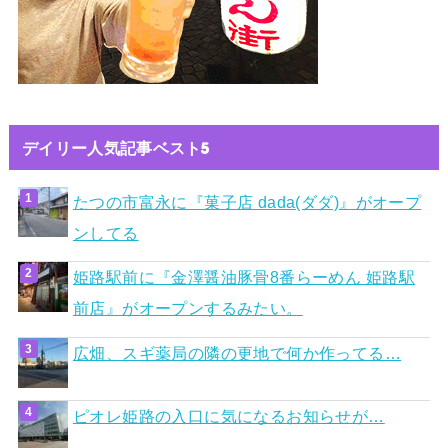
デイリー人気記事ベスト5
たつの市富永に『菓子店 dada(ダダ)』がオープ
ンしてる
姫路駅前に『金澤醤油豚骨8番らーめん 姫路駅
前店』がオープンするみたい。
広畑、スギ薬局の隣の更地で何か作ってる…
ピオレ姫路の入口に気になるお知らせが…