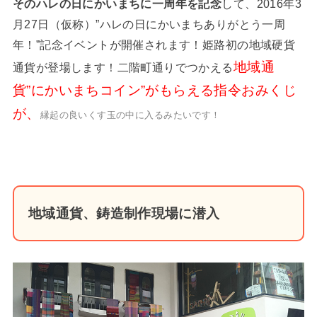
そのハレの日にかいまちに一周年を記念
して、2016年
3
月27日（仮称）”ハレの日にかいまちありがとう一周
年！”記念イベントが開催されます！姫路初の地域硬貨
地域通
通貨が登場します！二階町通りでつかえる
貨”にかいまちコイン”がもらえる指令おみくじ
が、
縁起の良いくす玉の中に入るみたいです！
地域通貨、鋳造制作現場に潜入