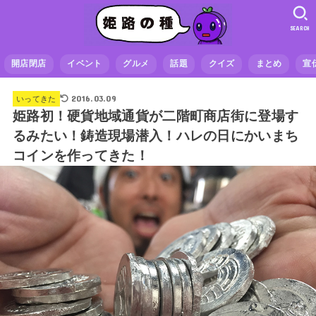
SEARCH
開店閉店
イベント
グルメ
話題
クイズ
まとめ
宣
2016.03.09
いってきた
姫路初！硬貨地域通貨が二階町商店街に登場す
るみたい！鋳造現場潜入！ハレの日にかいまち
コインを作ってきた！