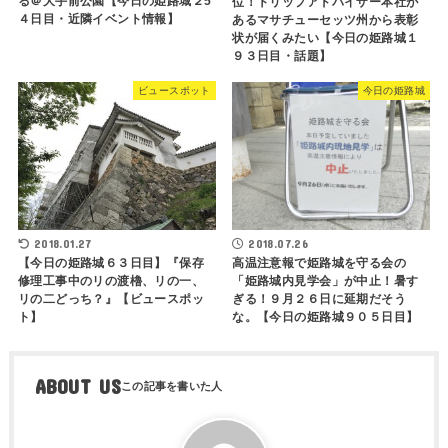
る＠大手前公園【今日の姫路城２5
位！トリップアドバイザー本社が
４日目・近隣イベント情報】
あるマサチューセッツ州から表彰
状が届くみたい【今日の姫路城１
９３日目・話題】
ビュースポット
今日の姫路城
2018.01.27
2018.07.26
【今日の姫路城６３日目】『保存
高温注意報で姫路城を守る会の
修理工事中のリの渡櫓、リの一、
「姫路城内見学会」が中止！暑す
リの二どっち？』【ビュースポッ
ぎる！９月２６日に延期だそう
ト】
な。【今日の姫路城９０５日目】
ABOUT US