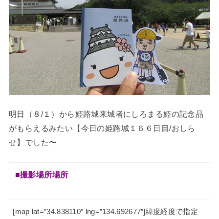
明日（８/１）から姫路城来城者にしろまる姫の記念品
がもらえるみたい【今日の姫路城１６６日目/おしら
せ】でした〜
■撮影場所
場所
[map lat=”34.838110″ lng=”134.692677″]緯度経度で指定