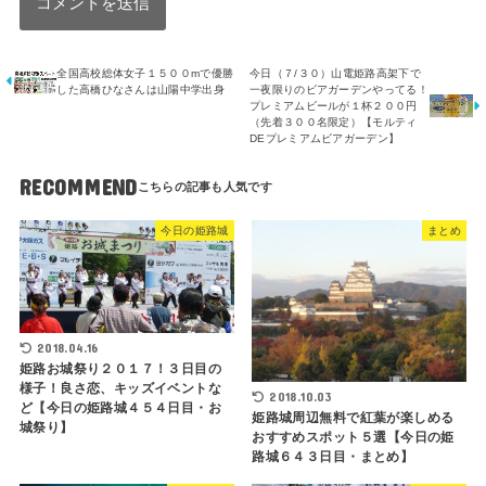
全国高校総体女子１５００mで優勝
今日（７/３０）山電姫路高架下で
した高橋ひなさんは山陽中学出身
一夜限りのビアガーデンやってる！
プレミアムビールが１杯２００円
（先着３００名限定）【モルティ
DEプレミアムビアガーデン】
RECOMMEND
今日の姫路城
まとめ
2018.04.16
姫路お城祭り２０１７！３日目の
様子！良さ恋、キッズイベントな
2018.10.03
ど【今日の姫路城４５４日目・お
姫路城周辺無料で紅葉が楽しめる
城祭り】
おすすめスポット５選【今日の姫
路城６４３日目・まとめ】