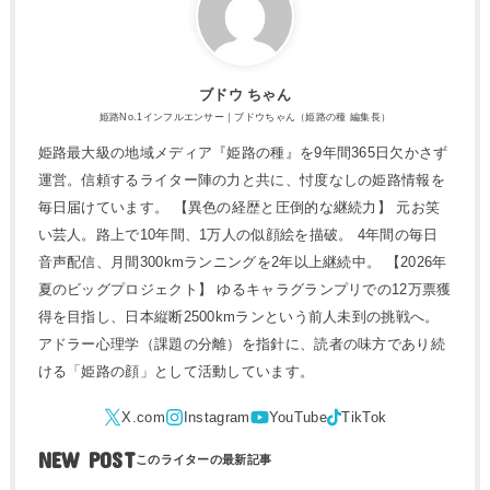
ブドウ ちゃん
姫路No.1インフルエンサー｜ブドウちゃん（姫路の種 編集長）
姫路最大級の地域メディア『姫路の種』を9年間365日欠かさず
運営。信頼するライター陣の力と共に、忖度なしの姫路情報を
毎日届けています。 【異色の経歴と圧倒的な継続力】 元お笑
い芸人。路上で10年間、1万人の似顔絵を描破。 4年間の毎日
音声配信、月間300kmランニングを2年以上継続中。 【2026年
夏のビッグプロジェクト】 ゆるキャラグランプリでの12万票獲
得を目指し、日本縦断2500kmランという前人未到の挑戦へ。
アドラー心理学（課題の分離）を指針に、読者の味方であり続
ける「姫路の顔」として活動しています。
NEW POST