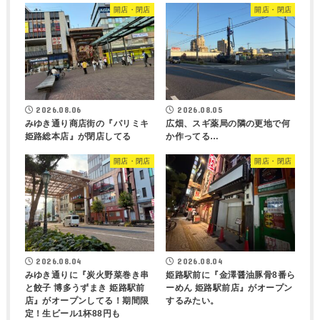
開店・閉店
開店・閉店
2026.08.06
2026.08.05
みゆき通り商店街の『パリミキ
広畑、スギ薬局の隣の更地で何
姫路総本店』が閉店してる
か作ってる…
開店・閉店
開店・閉店
2026.08.04
2026.08.04
みゆき通りに『炭火野菜巻き串
姫路駅前に『金澤醤油豚骨8番ら
と餃子 博多うずまき 姫路駅前
ーめん 姫路駅前店』がオープン
店』がオープンしてる！期間限
するみたい。
定！生ビール1杯88円も