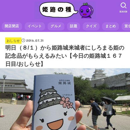
SEARCH
開店閉店
イベント
グルメ
話題
クイズ
まとめ
宣
2016.07.31
おしらせ
明日（８/１）から姫路城来城者にしろまる姫の
記念品がもらえるみたい【今日の姫路城１６７
日目/おしらせ】