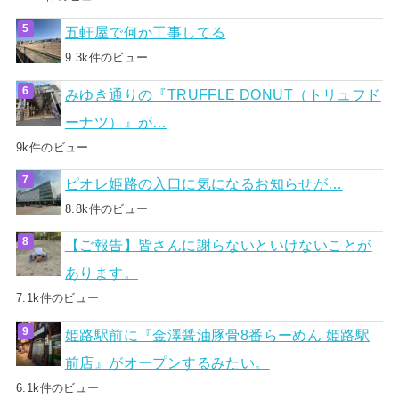
五軒屋で何か工事してる
9.3k件のビュー
みゆき通りの『TRUFFLE DONUT（トリュフド
ーナツ）』が…
9k件のビュー
ピオレ姫路の入口に気になるお知らせが…
8.8k件のビュー
【ご報告】皆さんに謝らないといけないことが
あります。
7.1k件のビュー
姫路駅前に『金澤醤油豚骨8番らーめん 姫路駅
前店』がオープンするみたい。
6.1k件のビュー