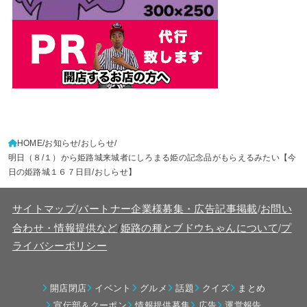
HOME
お知らせ
おしらせ
明日（８/１）から姫路城来城者にしろまる姫の記念品がもらえるみたい【今
日の姫路城１６７日目/おしらせ】
サイトマップ
/
パートナー企業様募集・広告記事掲載
/
お問い
/
合わせ・情報提供など
姫路の種とブドウちゃんについて
/
プ
ライバシーポリシー
開店閉店
イベント
グルメ
話題
クイズ
まとめ
宣伝部＆クーポン
情報提供募集
広告
運営報告