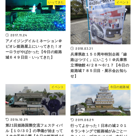
いってきた
イベント
2017.11.24
アメイジングイルミネーション＠
ピオレ姫路屋上にいってきた！オ
2018.03.31
ーロラがやばかった【今日の姫路
兵庫県政１５０周年特別企画「線
城６４９日目・いってきた】
路はつづく」にいこう！＠兵庫県
立博物館４/２８〜６/１７【今日の
姫路城７８５日目・展示会お知ら
せ】
イベント
今日の姫路城
2016.10.29
2019.08.29
第21回姫路国際交流フェスティバ
行ってよかった！日本の城２０１
ル【１０/３０】の準備が始まって
６ランキングで姫路城がみごと一