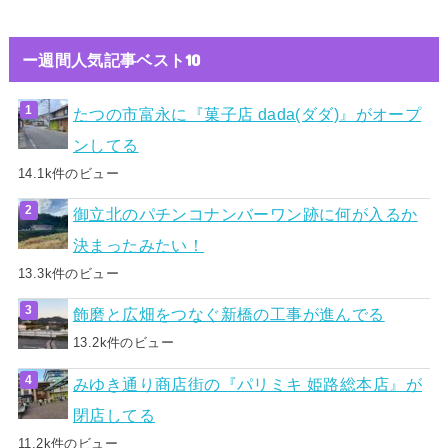
ー週間人気記事ベスト10
たつの市富永に『菓子店 dada(ダダ)』がオープ
ンしてる
14.1k件のビュー
御立北のパチンコナンバーワン跡に何が入るか
決まったみたい！
13.3k件のビュー
飾磨と広畑をつなぐ新橋の工事が進んでる
13.2k件のビュー
みゆき通り商店街の『パリミキ 姫路総本店』が
閉店してる
11.2k件のビュー