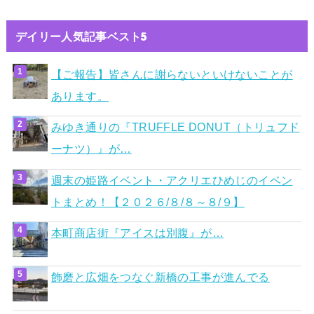
デイリー人気記事ベスト5
【ご報告】皆さんに謝らないといけないことが
あります。
みゆき通りの『TRUFFLE DONUT（トリュフド
ーナツ）』が…
週末の姫路イベント・アクリエひめじのイベン
トまとめ！【２０２６/８/８～８/９】
本町商店街『アイスは別腹』が…
飾磨と広畑をつなぐ新橋の工事が進んでる