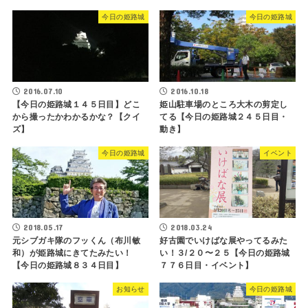
今日の姫路城
今日の姫路城
2016.07.10
2016.10.18
【今日の姫路城１４５日目】どこ
姫山駐車場のところ大木の剪定し
から撮ったかわかるかな？【クイ
てる【今日の姫路城２４５日目・
ズ】
動き】
今日の姫路城
イベント
2018.05.17
2018.03.24
元シブガキ隊のフッくん（布川敏
好古園でいけばな展やってるみた
和）が姫路城にきてたみたい！
い！３/２０〜２５【今日の姫路城
【今日の姫路城８３４日目】
７７６日目・イベント】
お知らせ
今日の姫路城