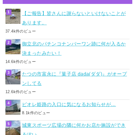
【ご報告】皆さんに謝らないといけないことが
あります。
37.4k件のビュー
御立北のパチンコナンバーワン跡に何が入るか
決まったみたい！
14.6k件のビュー
たつの市富永に『菓子店 dada(ダダ)』がオープ
ンしてる
12.6k件のビュー
ピオレ姫路の入口に気になるお知らせが…
8.1k件のビュー
城東スポーツ広場の隣に何かお店か施設ができ
るぽい