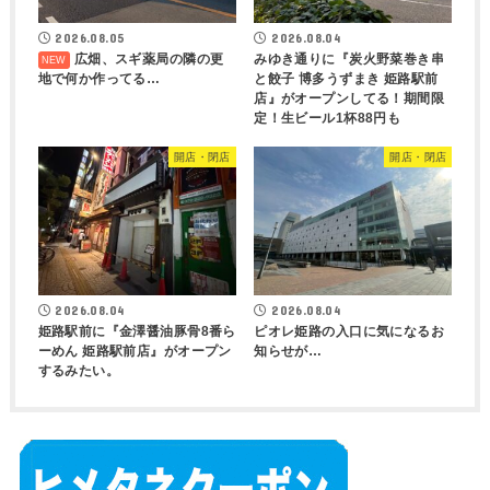
2026.08.05
2026.08.04
広畑、スギ薬局の隣の更
みゆき通りに『炭火野菜巻き串
地で何か作ってる…
と餃子 博多うずまき 姫路駅前
店』がオープンしてる！期間限
定！生ビール1杯88円も
開店・閉店
開店・閉店
2026.08.04
2026.08.04
姫路駅前に『金澤醤油豚骨8番ら
ピオレ姫路の入口に気になるお
ーめん 姫路駅前店』がオープン
知らせが…
するみたい。