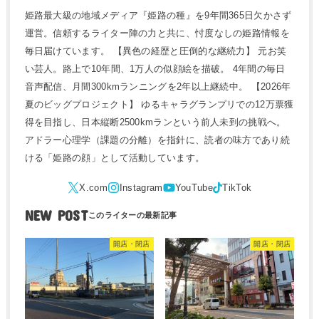
姫路最大級の地域メディア『姫路の種』を9年間365日欠かさず
運営。信頼するライター陣の力と共に、忖度なしの姫路情報を
毎日届けています。 【異色の経歴と圧倒的な継続力】 元お笑
い芸人。路上で10年間、1万人の似顔絵を描破。 4年間の毎日
音声配信、月間300kmランニングを2年以上継続中。 【2026年
夏のビッグプロジェクト】 ゆるキャラグランプリでの12万票獲
得を目指し、日本縦断2500kmランという前人未到の挑戦へ。
アドラー心理学（課題の分離）を指針に、読者の味方であり続
ける「姫路の顔」として活動しています。
NEW POST
開店・閉店
開店・閉店