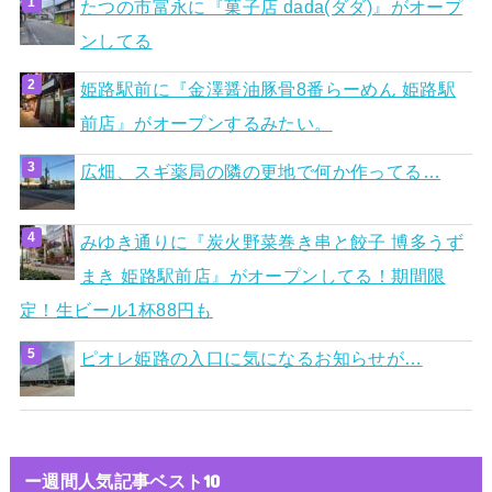
たつの市富永に『菓子店 dada(ダダ)』がオープ
ンしてる
姫路駅前に『金澤醤油豚骨8番らーめん 姫路駅
前店』がオープンするみたい。
広畑、スギ薬局の隣の更地で何か作ってる…
みゆき通りに『炭火野菜巻き串と餃子 博多うず
まき 姫路駅前店』がオープンしてる！期間限
定！生ビール1杯88円も
ピオレ姫路の入口に気になるお知らせが…
ー週間人気記事ベスト10