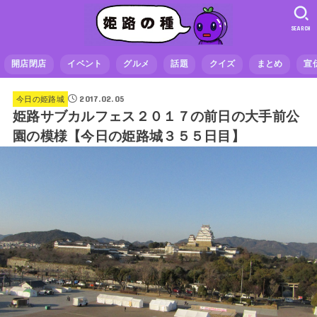
SEARCH
開店閉店
イベント
グルメ
話題
クイズ
まとめ
宣
2017.02.05
今日の姫路城
姫路サブカルフェス２０１７の前日の大手前公
園の模様【今日の姫路城３５５日目】