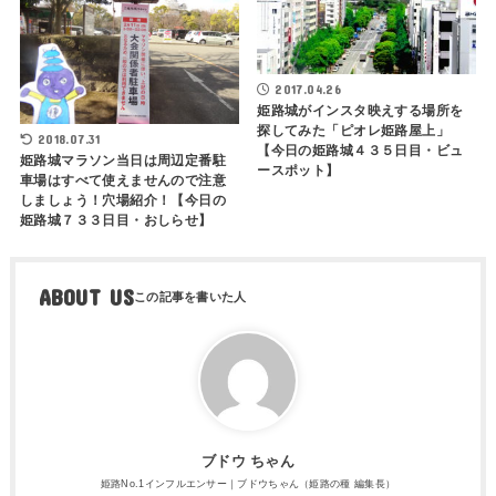
2017.04.26
姫路城がインスタ映えする場所を
探してみた「ピオレ姫路屋上」
2018.07.31
【今日の姫路城４３５日目・ビュ
姫路城マラソン当日は周辺定番駐
ースポット】
車場はすべて使えませんので注意
しましょう！穴場紹介！【今日の
姫路城７３３日目・おしらせ】
ABOUT US
ブドウ ちゃん
姫路No.1インフルエンサー｜ブドウちゃん（姫路の種 編集長）