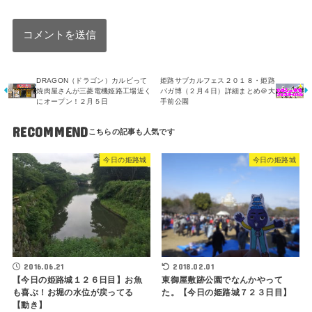
DRAGON（ドラゴン）カルビって
姫路サブカルフェス２０１８・姫路
焼肉屋さんが三菱電機姫路工場近く
バガ博（２月４日）詳細まとめ＠大
にオープン！２月５日
手前公園
RECOMMEND
今日の姫路城
今日の姫路城
2016.06.21
2018.02.01
【今日の姫路城１２６日目】お魚
東御屋敷跡公園でなんかやって
も喜ぶ！お堀の水位が戻ってる
た。【今日の姫路城７２３日目】
【動き】