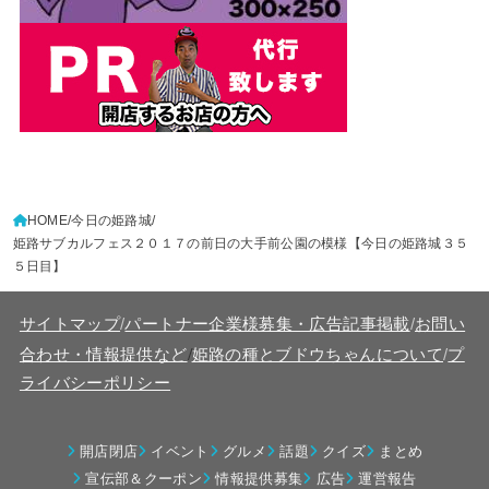
HOME
今日の姫路城
姫路サブカルフェス２０１７の前日の大手前公園の模様【今日の姫路城３５
５日目】
サイトマップ
/
パートナー企業様募集・広告記事掲載
/
お問い
/
合わせ・情報提供など
姫路の種とブドウちゃんについて
/
プ
ライバシーポリシー
開店閉店
イベント
グルメ
話題
クイズ
まとめ
宣伝部＆クーポン
情報提供募集
広告
運営報告