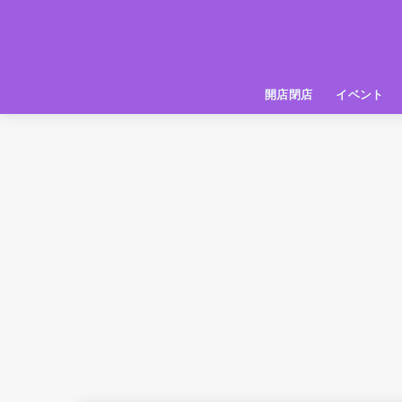
開店閉店
イベント
姫路の種探偵団
イベント
いってきた
お店紹介