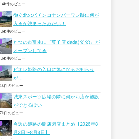
7.4k件のビュー
御立北のパチンコナンバーワン跡に何が
入るか決まったみたい！
4.6k件のビュー
たつの市富永に『菓子店 dada(ダダ)』が
オープンしてる
2.6k件のビュー
ピオレ姫路の入口に気になるお知らせ
が…
.1k件のビュー
城東スポーツ広場の隣に何かお店か施設
ができるぽい
.7k件のビュー
今週の姫路の開店閉店まとめ【2026年8
月3日〜8月9日】