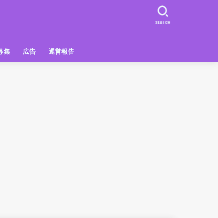
SEARCH
募集
広告
運営報告
PR
クーポン
広告掲載について
【広告掲載】姫路の種インスタプ
ビュースポット
お土産
おでかけ
アクセス解析
メディア出演情報
姫路の種グッズ
ラン