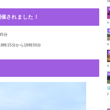
5
開催されました！
4
45分
4
時15分から18時30分
4
2