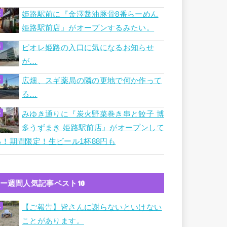
姫路駅前に『金澤醤油豚骨8番らーめん
姫路駅前店』がオープンするみたい。
ピオレ姫路の入口に気になるお知らせ
が…
広畑、スギ薬局の隣の更地で何か作って
る…
みゆき通りに『炭火野菜巻き串と餃子 博
多うずまき 姫路駅前店』がオープンして
る！期間限定！生ビール1杯88円も
ー週間人気記事ベスト10
【ご報告】皆さんに謝らないといけない
ことがあります。