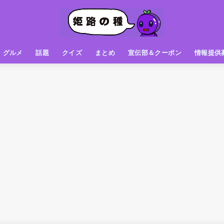
グルメ
話題
クイズ
まとめ
宣伝部＆クーポン
情報提供
グルメ（パン屋さん）
グルメ（カフェ）
グルメ（スイーツ
グルメ（ランチ
グルメ（ワンコイン
グルメ（ラーメン・餃子・中華
グルメ（うどん・そば・和食
グルメ（粉物
グルメ（お肉
グルメ（魚
グルメ（鳥料理
グルメ（呑み屋さん
グルメ（おやつ
街の動き
ニュース
スポーツ
テレビ
フォト
お役立ち情報
お知らせ
おしらせ
動物
姫路の種お得情報
企画
今日の姫路城
きになるもの
ヒメジマン
謎
姫路の種応援団
姫路の種探偵団
クイズ
著名人
ブドウRC
一万人の似顔絵を描く伝説
公園
観光＆お出かけ