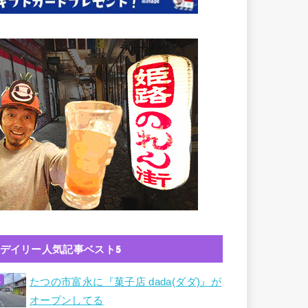
デイリー人気記事ベスト5
たつの市富永に『菓子店 dada(ダダ)』が
オープンしてる