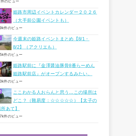
k件のビュー
姫路市周辺イベントカレンダー２０２６
（大手前公園イベントも）
.9k件のビュー
今週末の姫路イベントまとめ【8/1・
8/2】（アクリエも）
.5k件のビュー
姫路駅前に『金澤醤油豚骨8番らーめん
姫路駅前店』がオープンするみたい。
.3k件のビュー
ここわかる人おらんと思う…この場所は
どこ？（難易度：☆☆☆☆☆）【太子の
場所あて】
.7k件のビュー