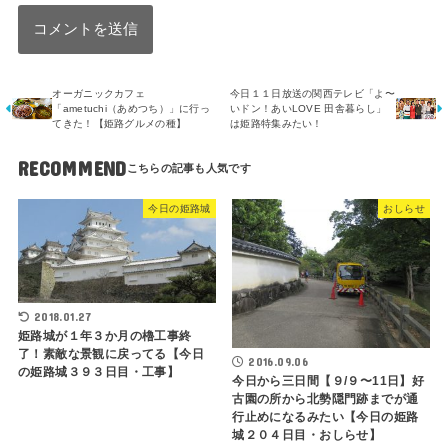
オーガニックカフェ
今日１１日放送の関西テレビ「よ〜
「ametuchi（あめつち）」に行っ
いドン！あいLOVE 田舎暮らし」
てきた！【姫路グルメの種】
は姫路特集みたい！
RECOMMEND
今日の姫路城
おしらせ
2018.01.27
姫路城が１年３か月の櫓工事終
了！素敵な景観に戻ってる【今日
2016.09.06
の姫路城３９３日目・工事】
今日から三日間【９/９〜11日】好
古園の所から北勢隠門跡までが通
行止めになるみたい【今日の姫路
城２０４日目・おしらせ】