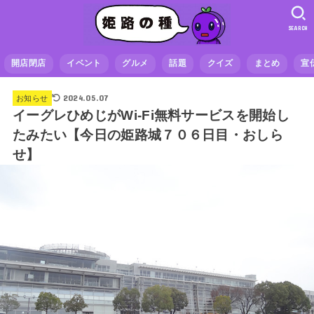
SEARCH
開店閉店
イベント
グルメ
話題
クイズ
まとめ
宣
2024.05.07
お知らせ
イーグレひめじがWi-Fi無料サービスを開始し
たみたい【今日の姫路城７０６日目・おしら
せ】