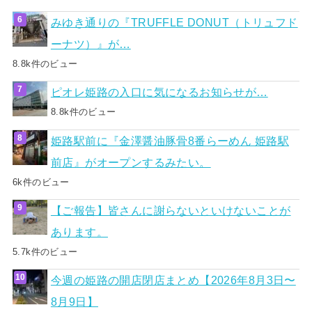
みゆき通りの『TRUFFLE DONUT（トリュフド
ーナツ）』が…
8.8k件のビュー
ピオレ姫路の入口に気になるお知らせが…
8.8k件のビュー
姫路駅前に『金澤醤油豚骨8番らーめん 姫路駅
前店』がオープンするみたい。
6k件のビュー
【ご報告】皆さんに謝らないといけないことが
あります。
5.7k件のビュー
今週の姫路の開店閉店まとめ【2026年8月3日〜
8月9日】