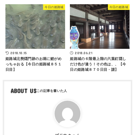
今日の姫路城
今日の姫路城
2018.10.15
2018.06.21
姫路城北勢隠門跡のお堀に鯉がめ
姫路城の６階最上階の六葉釘隠し
っちゃおる【今日の姫路城８５１
だけ色が違う！その色は、、【今
日目】
日の姫路城８７０日目・謎】
ABOUT US