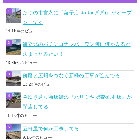
たつの市富永に『菓子店 dada(ダダ)』がオープ
ンしてる
14.1k件のビュー
御立北のパチンコナンバーワン跡に何が入るか
決まったみたい！
13.3k件のビュー
飾磨と広畑をつなぐ新橋の工事が進んでる
13.2k件のビュー
みゆき通り商店街の『パリミキ 姫路総本店』が
閉店してる
11.1k件のビュー
五軒屋で何か工事してる
9.1k件のビュー