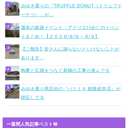
みゆき通りの『TRUFFLE DONUT（トリュフド
ーナツ）』が…
週末の姫路イベント・アクリエひめじのイベン
トまとめ！【２０２６/８/８～８/９】
【ご報告】皆さんに謝らないといけないことが
あります。
飾磨と広畑をつなぐ新橋の工事が進んでる
みゆき通り商店街の『パリミキ 姫路総本店』が
閉店してる
ー週間人気記事ベスト10