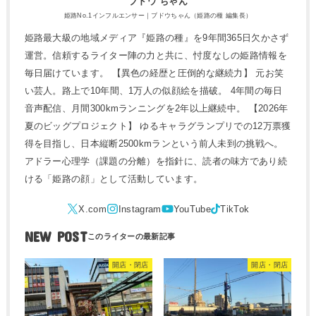
ブドウ ちゃん
姫路No.1インフルエンサー｜ブドウちゃん（姫路の種 編集長）
姫路最大級の地域メディア『姫路の種』を9年間365日欠かさず
運営。信頼するライター陣の力と共に、忖度なしの姫路情報を
毎日届けています。 【異色の経歴と圧倒的な継続力】 元お笑
い芸人。路上で10年間、1万人の似顔絵を描破。 4年間の毎日
音声配信、月間300kmランニングを2年以上継続中。 【2026年
夏のビッグプロジェクト】 ゆるキャラグランプリでの12万票獲
得を目指し、日本縦断2500kmランという前人未到の挑戦へ。
アドラー心理学（課題の分離）を指針に、読者の味方であり続
ける「姫路の顔」として活動しています。
NEW POST
開店・閉店
開店・閉店