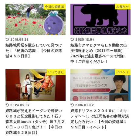
今日の姫路城
お知らせ
2018.09.22
2025.12.04
姫路城周辺を散歩していて見つけ
姫路市クマとクマらしき動物の出
た！「秘密の花園」【今日の姫路
没情報まとめ（2017年〜最新）
城４５６日目】
2025年は過去最多ペースで増加
中！ご注意ください！
いってきた
イベント
2024.05.07
2016.09.02
姫路城が見えるイーグレで可愛い
姫路ドリフェス２０１６に「ミキ
００３と記念撮影してきた！石ノ
ティ〜〜♪」の庄司智春の参戦が決
森章太郎touch（タッチ）展７月２
定したみたい！【今日の姫路城１
０日～３０日！急げ！！【今日の
９９日目・イベント】
姫路城５２８日目】