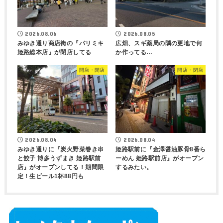
2026.08.06
2026.08.05
みゆき通り商店街の『パリミキ
広畑、スギ薬局の隣の更地で何
姫路総本店』が閉店してる
か作ってる…
開店・閉店
開店・閉店
2026.08.04
2026.08.04
みゆき通りに『炭火野菜巻き串
姫路駅前に『金澤醤油豚骨8番ら
と餃子 博多うずまき 姫路駅前
ーめん 姫路駅前店』がオープン
店』がオープンしてる！期間限
するみたい。
定！生ビール1杯88円も