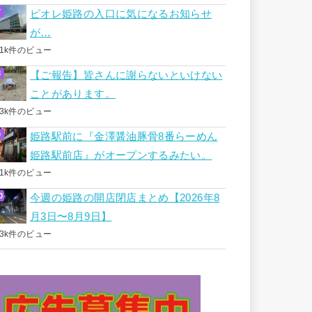
ピオレ姫路の入口に気になるお知らせ
が…
.1k件のビュー
【ご報告】皆さんに謝らないといけない
ことがあります。
.3k件のビュー
姫路駅前に『金澤醤油豚骨8番らーめん
姫路駅前店』がオープンするみたい。
.1k件のビュー
今週の姫路の開店閉店まとめ【2026年8
月3日〜8月9日】
.3k件のビュー