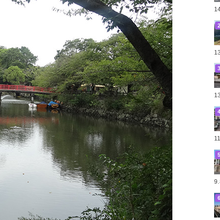
1
1
1
1
9