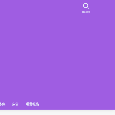
SEARCH
募集
広告
運営報告
PR
クーポン
広告掲載について
【広告掲載】姫路の種インスタプ
ビュースポット
お土産
おでかけ
アクセス解析
メディア出演情報
姫路の種グッズ