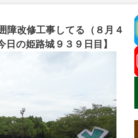
囲障改修工事してる（８月４
今日の姫路城９３９日目】