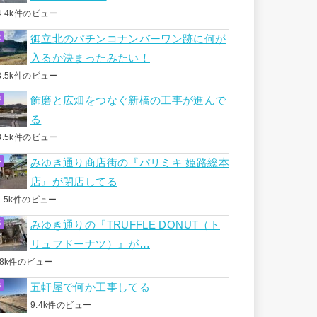
4.4k件のビュー
御立北のパチンコナンバーワン跡に何が
入るか決まったみたい！
3.5k件のビュー
飾磨と広畑をつなぐ新橋の工事が進んで
る
3.5k件のビュー
みゆき通り商店街の『パリミキ 姫路総本
店』が閉店してる
1.5k件のビュー
みゆき通りの『TRUFFLE DONUT（ト
リュフドーナツ）』が…
.8k件のビュー
五軒屋で何か工事してる
9.4k件のビュー