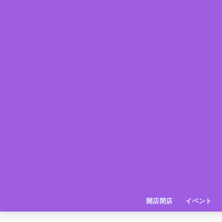
開店閉店
イベント
姫路の種探偵団
イベント
いってきた
お店紹介