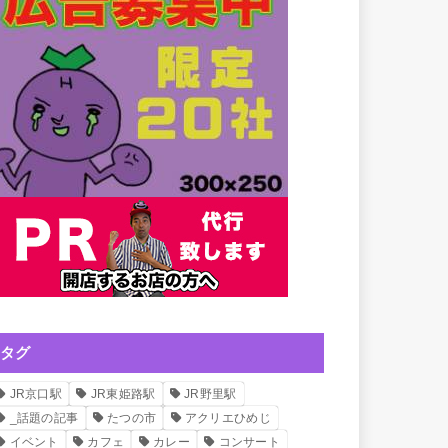
タグ
JR京口駅
JR東姫路駅
JR野里駅
_話題の記事
たつの市
アクリエひめじ
イベント
カフェ
カレー
コンサート