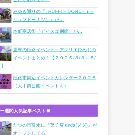
みゆき通りの『TRUFFLE DONUT（ト
リュフドーナツ）』が…
本町商店街『アイスは別腹』が…
週末の姫路イベント・アクリエひめじの
イベントまとめ！【２０２６/８/８～８/
９】
姫路市周辺イベントカレンダー２０２６
（大手前公園イベントも）
ー週間人気記事ベスト10
たつの市富永に『菓子店 dada(ダダ)』が
オープンしてる