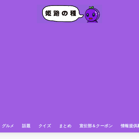
グルメ
話題
クイズ
まとめ
宣伝部＆クーポン
情報提供
グルメ（パン屋さん）
グルメ（カフェ）
グルメ（スイーツ
グルメ（ランチ
グルメ（ワンコイン
グルメ（ラーメン・餃子・中華
グルメ（うどん・そば・和食
グルメ（粉物
グルメ（お肉
グルメ（魚
グルメ（鳥料理
グルメ（呑み屋さん
グルメ（おやつ
街の動き
ニュース
スポーツ
テレビ
フォト
お役立ち情報
お知らせ
おしらせ
動物
姫路の種お得情報
企画
今日の姫路城
きになるもの
ヒメジマン
謎
姫路の種応援団
姫路の種探偵団
クイズ
著名人
ブドウRC
一万人の似顔絵を描く伝説
公園
観光＆お出かけ