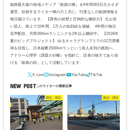
姫路最大級の地域メディア『姫路の種』を9年間365日欠かさず
運営。信頼するライター陣の力と共に、忖度なしの姫路情報を
毎日届けています。 【異色の経歴と圧倒的な継続力】 元お笑
い芸人。路上で10年間、1万人の似顔絵を描破。 4年間の毎日
音声配信、月間300kmランニングを2年以上継続中。 【2026年
夏のビッグプロジェクト】 ゆるキャラグランプリでの12万票獲
得を目指し、日本縦断2500kmランという前人未到の挑戦へ。
アドラー心理学（課題の分離）を指針に、読者の味方であり続
ける「姫路の顔」として活動しています。
NEW POST
開店・閉店
開店・閉店