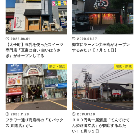
2022.06.01
2020.08.27
【太子町】豆乳を使ったスイーツ
御立にラーメン力王丸がオープン
専門店『豆富は白い 白いはうさ
するみたい【７月１１日】
ぎ』がオープンしてる
開店・閉店
開店・閉店
2025.11.20
2019.01.30
フラワー通り商店街の『モバック
３００円均一居酒屋「てんてけて
ス 姫路店』が…
ん姫路御立店」が閉店するみた
い！１月３１日