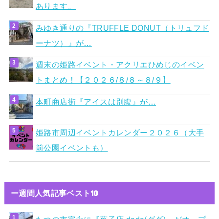
あります。
みゆき通りの『TRUFFLE DONUT（トリュフド
ーナツ）』が…
週末の姫路イベント・アクリエひめじのイベン
トまとめ！【２０２６/８/８～８/９】
本町商店街『アイスは別腹』が…
姫路市周辺イベントカレンダー２０２６（大手
前公園イベントも）
ー週間人気記事ベスト10