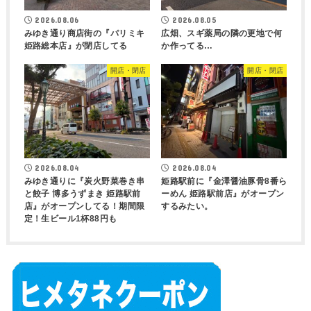
2026.08.06
2026.08.05
みゆき通り商店街の『パリミキ
広畑、スギ薬局の隣の更地で何
姫路総本店』が閉店してる
か作ってる…
開店・閉店
開店・閉店
2026.08.04
2026.08.04
みゆき通りに『炭火野菜巻き串
姫路駅前に『金澤醤油豚骨8番ら
と餃子 博多うずまき 姫路駅前
ーめん 姫路駅前店』がオープン
店』がオープンしてる！期間限
するみたい。
定！生ビール1杯88円も