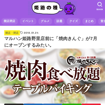
SEARCH
開店閉店
イベント
グルメ
話題
クイズ
まとめ
宣
2018.01.24
開店・閉店
マルハン姫路野里店前に「焼肉きんぐ」が7月
にオープンするみたい。