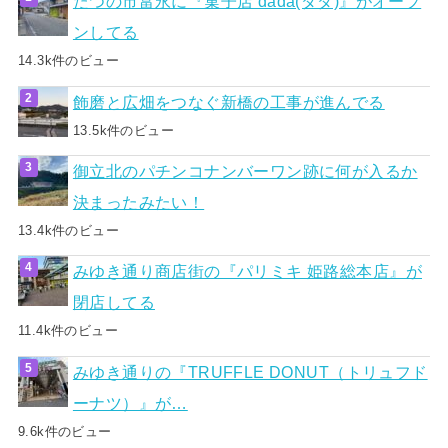
たつの市富永に『菓子店 dada(ダダ)』がオープ
ンしてる
14.3k件のビュー
飾磨と広畑をつなぐ新橋の工事が進んでる
13.5k件のビュー
御立北のパチンコナンバーワン跡に何が入るか
決まったみたい！
13.4k件のビュー
みゆき通り商店街の『パリミキ 姫路総本店』が
閉店してる
11.4k件のビュー
みゆき通りの『TRUFFLE DONUT（トリュフド
ーナツ）』が…
9.6k件のビュー