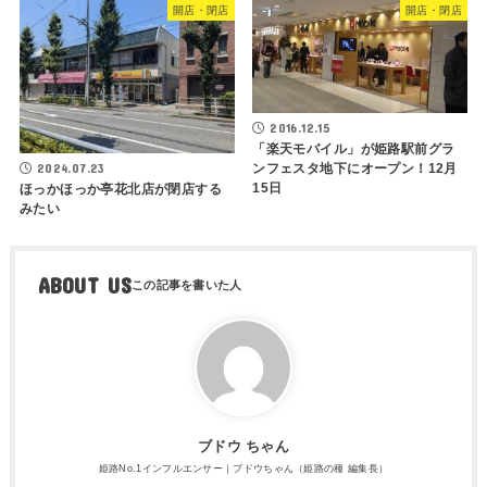
開店・閉店
開店・閉店
2016.12.15
「楽天モバイル」が姫路駅前グラ
ンフェスタ地下にオープン！12月
2024.07.23
15日
ほっかほっか亭花北店が閉店する
みたい
ABOUT US
ブドウ ちゃん
姫路No.1インフルエンサー｜ブドウちゃん（姫路の種 編集長）