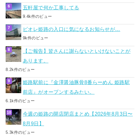
五軒屋で何か工事してる
9.4k件のビュー
ピオレ姫路の入口に気になるお知らせが…
9k件のビュー
【ご報告】皆さんに謝らないといけないことが
あります。
8.2k件のビュー
姫路駅前に『金澤醤油豚骨8番らーめん 姫路駅
前店』がオープンするみたい。
6.1k件のビュー
今週の姫路の開店閉店まとめ【2026年8月3日〜
8月9日】
5.3k件のビュー