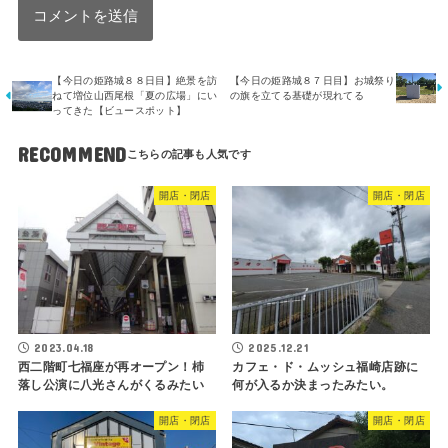
【今日の姫路城８８日目】絶景を訪
【今日の姫路城８７日目】お城祭り
ねて増位山西尾根「夏の広場」にい
の旗を立てる基礎が現れてる
ってきた【ビュースポット】
RECOMMEND
開店・閉店
開店・閉店
2023.04.18
2025.12.21
西二階町七福座が再オープン！杮
カフェ・ド・ムッシュ福崎店跡に
落し公演に八光さんがくるみたい
何が入るか決まったみたい。
開店・閉店
開店・閉店