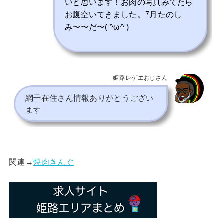
いと思います！お肉の写真みてたら
お腹空いてきました。7月たのし
み〜〜だ〜( ^ω^ )
姫路レゲエおじさん
網干在住さん情報ありがとうござい
ます
関連→
焼肉きんぐ