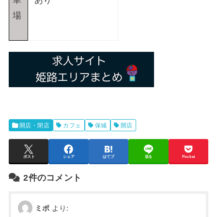
車
あり
場
開店・閉店
カフェ
保城
開店
ポスト
シェア
はてブ
送る
Pocket
2件のコメント
ミポ
より: