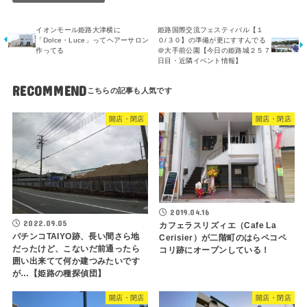
イオンモール姫路大津横に
姫路国際交流フェスティバル【１
「Dolce・Luce」ってヘアーサロン
０/３０】の準備が更にすすんでる
作ってる
＠大手前公園【今日の姫路城２５７
日目・近隣イベント情報】
RECOMMEND
開店・閉店
開店・閉店
2019.04.16
2022.09.05
カフェラスリズィエ（Cafe La
パチンコTAIYO跡、長い間さら地
Cerisier）が二階町のはらペコペ
だったけど、こないだ前通ったら
コリ跡にオープンしている！
囲い出来てて何か建つみたいです
が…【姫路の種探偵団】
開店・閉店
開店・閉店