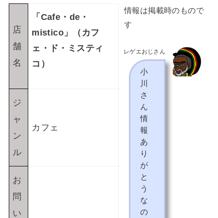
情報は掲載時のもので
「Cafe・de・
す
店
mistico」（カフ
舗
ェ・ド・ミスティ
姫路レゲエおじさん
名
コ）
小
川
さ
ジ
ん
情
ャ
カフェ
報
ン
あ
ル
り
が
と
お
う
問
な
の
い