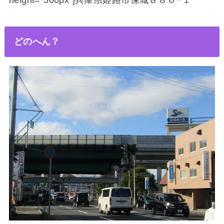
height=”500px”]兵庫県姫路市保城８８６−１
どのへん？