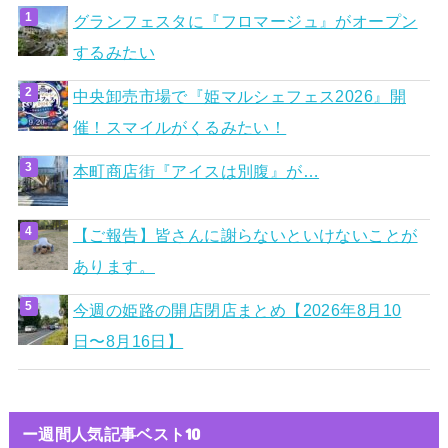
グランフェスタに『フロマージュ』がオープン
するみたい
中央卸売市場で『姫マルシェフェス2026』開
催！スマイルがくるみたい！
本町商店街『アイスは別腹』が…
【ご報告】皆さんに謝らないといけないことが
あります。
今週の姫路の開店閉店まとめ【2026年8月10
日〜8月16日】
ー週間人気記事ベスト10