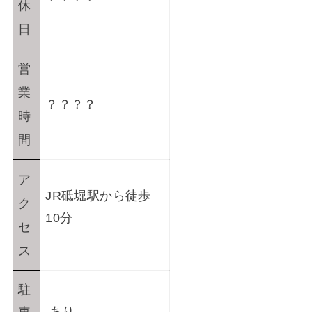
休
日
営
業
？？？？
時
間
ア
JR砥堀駅から徒歩
ク
10分
セ
ス
駐