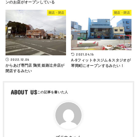
ンのお店がオープンしている
開店・閉店
開店・閉店
2021.04.16
2022.12.06
A-9フィットネスジム＆スタジオが
からあげ専門店 鶏笑 姫路辻井店が
琴岡町にオープンするみたい！
閉店するみたい
ABOUT US