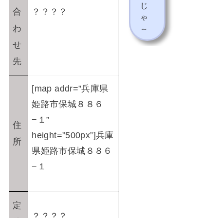
じ
合
？？？？
ゃ
わ
～
せ
先
[map addr=”兵庫県
姫路市保城８８６
−１”
住
height=”500px”]兵庫
所
県姫路市保城８８６
−１
定
？？？？