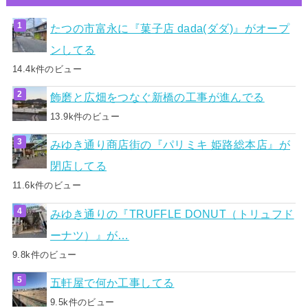
たつの市富永に『菓子店 dada(ダダ)』がオープ
ンしてる
14.4k件のビュー
飾磨と広畑をつなぐ新橋の工事が進んでる
13.9k件のビュー
みゆき通り商店街の『パリミキ 姫路総本店』が
閉店してる
11.6k件のビュー
みゆき通りの『TRUFFLE DONUT（トリュフド
ーナツ）』が…
9.8k件のビュー
五軒屋で何か工事してる
9.5k件のビュー