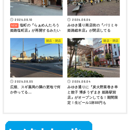
2026.08.10
2026.08.06
塩町の『らぁめんたろう
みゆき通り商店街の『パリミキ
姫路塩町店』が再開するみたい
姫路総本店』が閉店してる
開店・閉店
開店・閉店
2026.08.05
2026.08.04
広畑、スギ薬局の隣の更地で何
みゆき通りに『炭火野菜巻き串
か作ってる…
と餃子 博多うずまき 姫路駅前
店』がオープンしてる！期間限
定！生ビール1杯88円も