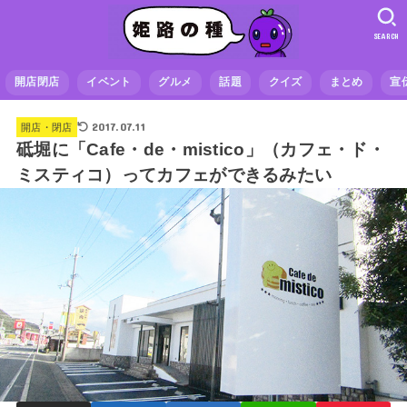
SEARCH
開店閉店
イベント
グルメ
話題
クイズ
まとめ
宣
2017.07.11
開店・閉店
砥堀に「Cafe・de・mistico」（カフェ・ド・
ミスティコ）ってカフェができるみたい