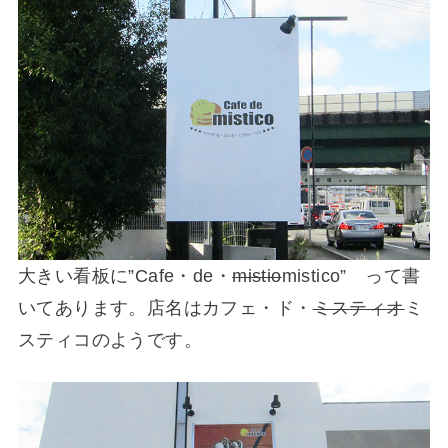
大きい看板に”Cafe・de・
mistio
mistico” って書
いてあります。店名はカフェ・ド・
ミスティオ
ミ
スティコのようです。