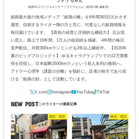
ブドウ ちゃん
姫路No.1インフルエンサー｜ブドウちゃん（姫路の種 編集長）
姫路最大級の地域メディア『姫路の種』を9年間365日欠かさず
運営。信頼するライター陣の力と共に、忖度なしの姫路情報を
毎日届けています。 【異色の経歴と圧倒的な継続力】 元お笑
い芸人。路上で10年間、1万人の似顔絵を描破。 4年間の毎日
音声配信、月間300kmランニングを2年以上継続中。 【2026年
夏のビッグプロジェクト】 ゆるキャラグランプリでの12万票獲
得を目指し、日本縦断2500kmランという前人未到の挑戦へ。
アドラー心理学（課題の分離）を指針に、読者の味方であり続
ける「姫路の顔」として活動しています。
NEW POST
開店・閉店
開店・閉店