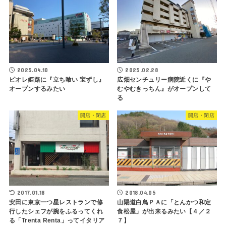
2025.04.10
2025.02.28
ピオレ姫路に『立ち喰い 宝ずし』
広畑センチュリー病院近くに『や
オープンするみたい
むやむきっちん』がオープンして
る
開店・閉店
開店・閉店
2017.01.18
2018.04.05
安田に東京一つ星レストランで修
山陽道白鳥ＰＡに「とんかつ和定
行したシェフが腕をふるってくれ
食松屋」が出来るみたい【４／２
る「Trenta Renta」ってイタリア
７】