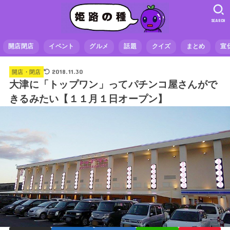
SEARCH
開店閉店
イベント
グルメ
話題
クイズ
まとめ
宣
2018.11.30
開店・閉店
大津に「トップワン」ってパチンコ屋さんがで
きるみたい【１１月１日オープン】