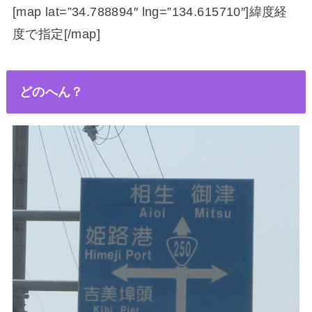
[map lat=”34.788894″ lng=”134.615710″]緯度経
度で指定[/map]
どのへん？