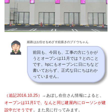
姫路はお任せをめざす絵描きのブドウちゃん
前回も、今回も、工事の方にうかが
うとオープンは11月では？とのこと
です。hpにもオープンに日にちなど
書いておらず、正式な日にちはわか
っていません。
（追記2016.10.25）
→あぼし在住さん情報によると、
オープンは11月1で、なんと同じ建屋内にローソンが建
設中だそうです
。また見に行ってみます。