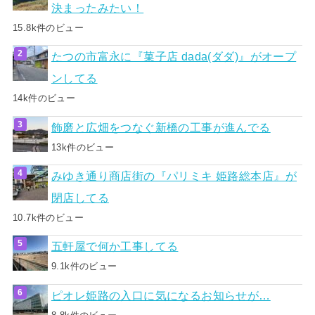
決まったみたい！
15.8k件のビュー
たつの市富永に『菓子店 dada(ダダ)』がオープ
ンしてる
14k件のビュー
飾磨と広畑をつなぐ新橋の工事が進んでる
13k件のビュー
みゆき通り商店街の『パリミキ 姫路総本店』が
閉店してる
10.7k件のビュー
五軒屋で何か工事してる
9.1k件のビュー
ピオレ姫路の入口に気になるお知らせが…