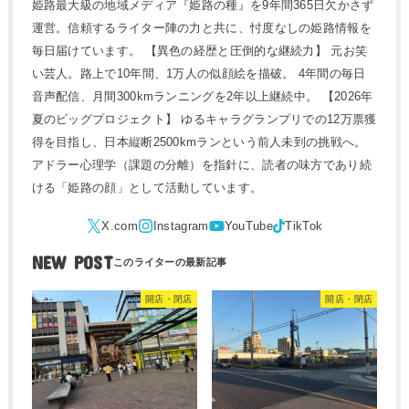
姫路最大級の地域メディア『姫路の種』を9年間365日欠かさず
運営。信頼するライター陣の力と共に、忖度なしの姫路情報を
毎日届けています。 【異色の経歴と圧倒的な継続力】 元お笑
い芸人。路上で10年間、1万人の似顔絵を描破。 4年間の毎日
音声配信、月間300kmランニングを2年以上継続中。 【2026年
夏のビッグプロジェクト】 ゆるキャラグランプリでの12万票獲
得を目指し、日本縦断2500kmランという前人未到の挑戦へ。
アドラー心理学（課題の分離）を指針に、読者の味方であり続
ける「姫路の顔」として活動しています。
NEW POST
開店・閉店
開店・閉店