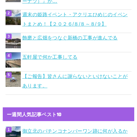
ーナツ）』が…
週末の姫路イベント・アクリエひめじのイベン
トまとめ！【２０２６/８/８～８/９】
飾磨と広畑をつなぐ新橋の工事が進んでる
五軒屋で何か工事してる
【ご報告】皆さんに謝らないといけないことが
あります。
ー週間人気記事ベスト10
御立北のパチンコナンバーワン跡に何が入るか