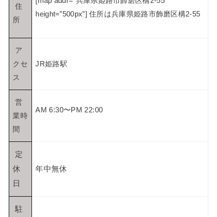
[map addr=”兵庫県姫路市飾磨区構2-55”
住
height=”500px”] 住所は兵庫県姫路市飾磨区構2-55
所
ア
クセ
JR姫路駅
ス
営
AM 6:30〜PM 22:00
業時
間
定
休
年中無休
日
駐