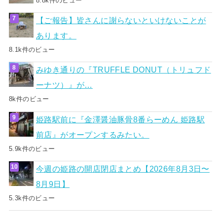
8.8k件のビュー
【ご報告】皆さんに謝らないといけないことが
あります。
8.1k件のビュー
みゆき通りの『TRUFFLE DONUT（トリュフド
ーナツ）』が…
8k件のビュー
姫路駅前に『金澤醤油豚骨8番らーめん 姫路駅
前店』がオープンするみたい。
5.9k件のビュー
今週の姫路の開店閉店まとめ【2026年8月3日〜
8月9日】
5.3k件のビュー