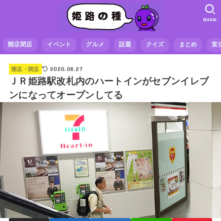
SEARCH
開店閉店
イベント
グルメ
話題
クイズ
まとめ
宣
2020.08.27
開店・閉店
ＪＲ姫路駅改札内のハートインがセブンイレブ
ンになってオープンしてる