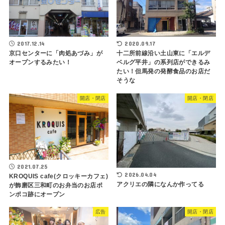
2017.12.14
2020.09.17
京口センターに「肉処あづみ」が
十二所前線沿い土山東に「エルデ
オープンするみたい！
ベルグ平井」の系列店ができるみ
たい！但馬発の発酵食品のお店だ
そうな
開店・閉店
開店・閉店
2021.07.25
2026.04.04
KROQUIS cafe(クロッキーカフェ)
アクリエの隣になんか作ってる
が飾磨区三和町のお弁当のお店ポ
ンポコ跡にオープン
広告
開店・閉店