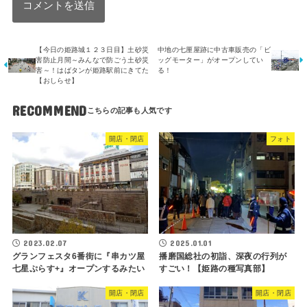
【今日の姫路城１２３日目】土砂災
中地の七厘屋跡に中古車販売の「ビ
害防止月間～みんなで防ごう土砂災
ッグモーター」がオープンしてい
害～！はばタンが姫路駅前にきてた
る！
【おしらせ】
RECOMMEND
開店・閉店
フォト
2023.02.07
2025.01.01
グランフェスタ6番街に『串カツ屋
播磨国総社の初詣、深夜の行列が
七星ぷらす+』オープンするみたい
すごい！【姫路の種写真部】
開店・閉店
開店・閉店