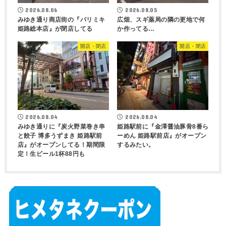
2026.08.06
2026.08.05
みゆき通り商店街の『パリミキ
広畑、スギ薬局の隣の更地で何
姫路総本店』が閉店してる
か作ってる…
開店・閉店
開店・閉店
2026.08.04
2026.08.04
みゆき通りに『炭火野菜巻き串
姫路駅前に『金澤醤油豚骨8番ら
と餃子 博多うずまき 姫路駅前
ーめん 姫路駅前店』がオープン
店』がオープンしてる！期間限
するみたい。
定！生ビール1杯88円も