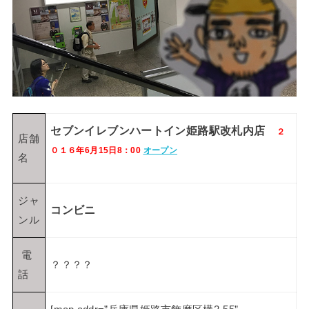
セブンイレブンハートイン姫路駅改札内店
２
店舗
０１６年6月15日8：00
オープン
名
ジャ
コンビニ
ンル
電
？？？？
話