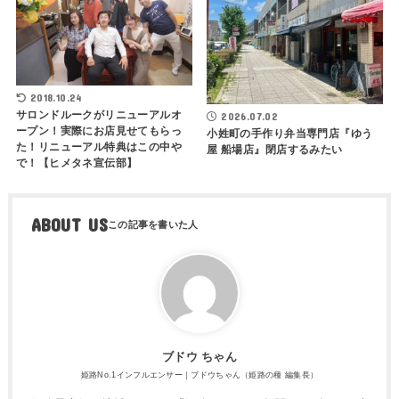
2018.10.24
サロンドルークがリニューアルオ
2026.07.02
ープン！実際にお店見せてもらっ
小姓町の手作り弁当専門店『ゆう
た！リニューアル特典はこの中や
屋 船場店』閉店するみたい
で！【ヒメタネ宣伝部】
ABOUT US
ブドウ ちゃん
姫路No.1インフルエンサー｜ブドウちゃん（姫路の種 編集長）