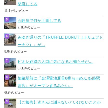
閉店してる
11.1k件のビュー
五軒屋で何か工事してる
9.1k件のビュー
みゆき通りの『TRUFFLE DONUT（トリュフド
ーナツ）』が…
8.8k件のビュー
ピオレ姫路の入口に気になるお知らせが…
8.8k件のビュー
姫路駅前に『金澤醤油豚骨8番らーめん 姫路駅
前店』がオープンするみたい。
6k件のビュー
【ご報告】皆さんに謝らないといけないことが