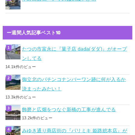
ー週間人気記事ベスト10
たつの市富永に『菓子店 dada(ダダ)』がオープ
ンしてる
14.1k件のビュー
御立北のパチンコナンバーワン跡に何が入るか
決まったみたい！
13.3k件のビュー
飾磨と広畑をつなぐ新橋の工事が進んでる
13.2k件のビュー
みゆき通り商店街の『パリミキ 姫路総本店』が