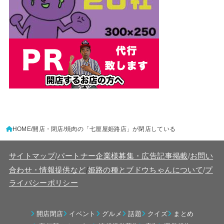
HOME
開店・閉店
焼肉の「七厘屋姫路店」が閉店している
サイトマップ
/
パートナー企業様募集・広告記事掲載
/
お問い
/
合わせ・情報提供など
姫路の種とブドウちゃんについて
/
プ
ライバシーポリシー
開店閉店
イベント
グルメ
話題
クイズ
まとめ