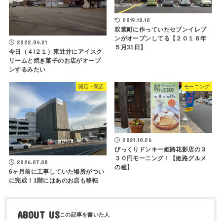
2019.10.10
双葉町に作っていたセブンイレブ
ンがオープンしてる【２０１６年
2022.04.21
５月31日】
今日（４/２１）東辻井にアイスク
リームと焼き菓子のお店がオープ
ンするみたい
開店・閉店
モーニング
2021.10.26
びっくりドンキー姫路花影店の３
３０円モーニング！【姫路グルメ
2026.07.08
の種】
6ヶ月前に工事していた場所がつい
に完成！1階にはあのお店も移転
ABOUT US