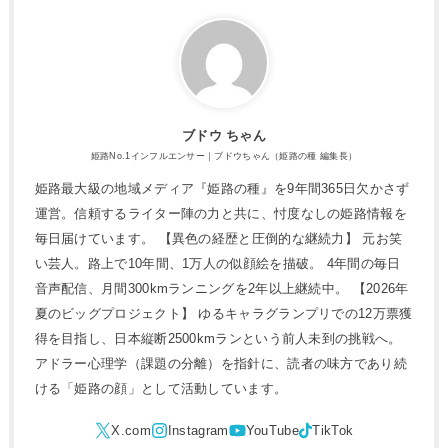
ブドウ ちゃん
姫路No.1インフルエンサー｜ブドウちゃん（姫路の種 編集長）
姫路最大級の地域メディア『姫路の種』を9年間365日欠かさず
運営。信頼するライター陣の力と共に、忖度なしの姫路情報を
毎日届けています。 【異色の経歴と圧倒的な継続力】 元お笑
い芸人。路上で10年間、1万人の似顔絵を描破。 4年間の毎日
音声配信、月間300kmランニングを2年以上継続中。 【2026年
夏のビッグプロジェクト】 ゆるキャラグランプリでの12万票獲
得を目指し、日本縦断2500kmランという前人未到の挑戦へ。
アドラー心理学（課題の分離）を指針に、読者の味方であり続
ける「姫路の顔」として活動しています。