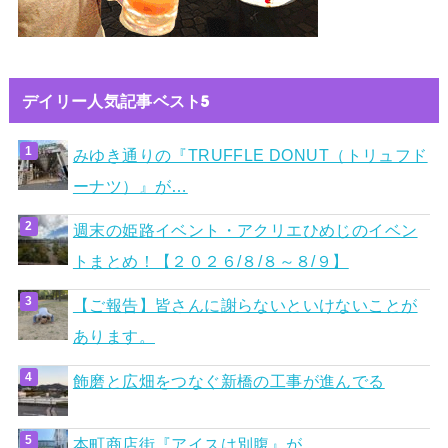
デイリー人気記事ベスト5
みゆき通りの『TRUFFLE DONUT（トリュフド
ーナツ）』が…
週末の姫路イベント・アクリエひめじのイベン
トまとめ！【２０２６/８/８～８/９】
【ご報告】皆さんに謝らないといけないことが
あります。
飾磨と広畑をつなぐ新橋の工事が進んでる
本町商店街『アイスは別腹』が…