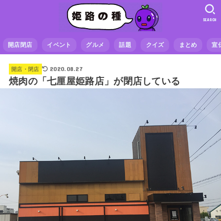
SEARCH
開店閉店
イベント
グルメ
話題
クイズ
まとめ
宣
2020.08.27
開店・閉店
焼肉の「七厘屋姫路店」が閉店している