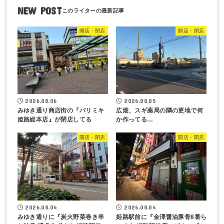
NEW POST
開店・閉店
開店・閉店
2026.08.06
2026.08.05
みゆき通り商店街の『パリミキ
広畑、スギ薬局の隣の更地で何
姫路総本店』が閉店してる
か作ってる…
開店・閉店
開店・閉店
2026.08.04
2026.08.04
みゆき通りに『炭火野菜巻き串
姫路駅前に『金澤醤油豚骨8番ら