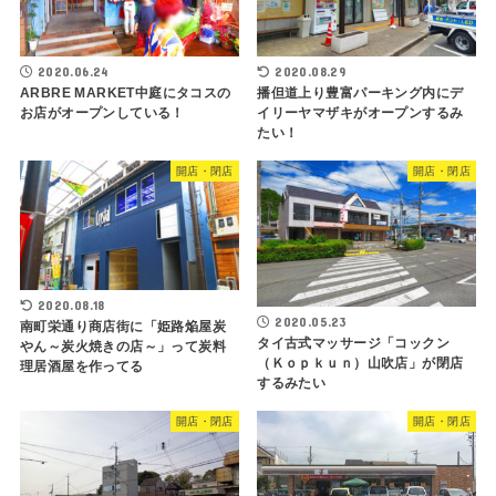
2020.06.24
2020.08.29
ARBRE MARKET中庭にタコスの
播但道上り豊富パーキング内にデ
お店がオープンしている！
イリーヤマザキがオープンするみ
たい！
開店・閉店
開店・閉店
2020.08.18
2020.05.23
南町栄通り商店街に「姫路焔屋炭
タイ古式マッサージ「コックン
やん～炭火焼きの店～」って炭料
（Ｋｏｐｋｕｎ）山吹店」が閉店
理居酒屋を作ってる
するみたい
開店・閉店
開店・閉店