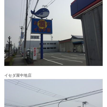
イセダ屋中地店