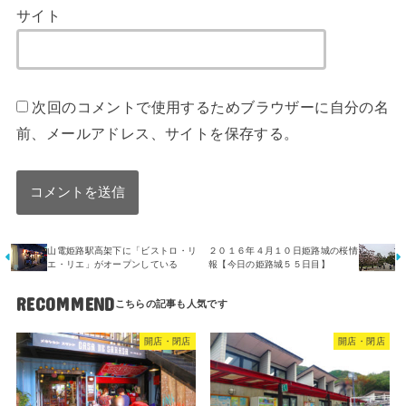
サイト
次回のコメントで使用するためブラウザーに自分の名
前、メールアドレス、サイトを保存する。
山電姫路駅高架下に「ビストロ・リ
２０１６年４月１０日姫路城の桜情
エ・リエ」がオープンしている
報【今日の姫路城５５日目】
RECOMMEND
開店・閉店
開店・閉店