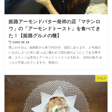
姫路アーモンドバター発祥の店「マテンロ
ウ」の「アーモンドトースト」を食べてき
た！【姫路グルメの種】
2020.08.28
飛ぶかすみん↓ 姫路駅から車で約10分、花田にあります。２号線沿
いを少し入った所に葉っぱに覆われて隠れ家のようにしてある摩天
楼。カスミンは意外とアーモンドトーストが大好き。 店内の様子 め
っちゃ写真ぶれていますが、映画の...
グルメ