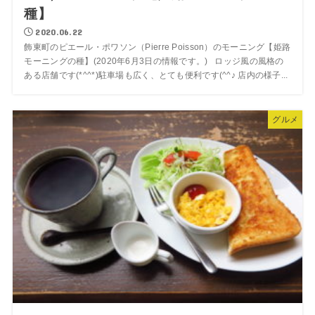
種】
2020.06.22
飾東町のピエール・ポワソン（Pierre Poisson）のモーニング【姫路
モーニングの種】(2020年6月3日の情報です。) ロッジ風の風格の
ある店舗です(*^^*)駐車場も広く、とても便利です(^^♪ 店内の様子...
グルメ