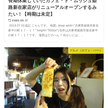
長期休業していたカフェ・ド・ムッシュ姫
路新在家店がリニューアルオープンするみ
たい！【時期は未定】
2020.09.17
2018.07.01追記 こちらです。 地図↓ [map addr=”兵庫県姫路市新在
家中の町１７－１７” height=”500px”] 住所は兵庫県姫路市新在家中
の町１７－１７です。 場所はどのへん？ 向かいには、...
グルメ（カフェ・バー）