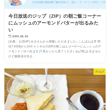
今日放送のジップ（ZIP）の朝ご飯コーナー
にムッシュのアーモンドバターが出るみた
い
2019.05.24
(出典：公式HP) みささんから情報いただきました↓ こんばんは
明
日7:40頃から10チャンネルのZIPの朝ごはんコーナーにムッシュのア
ーモンドバター出ます
良かったら見てくださいね
私は 出ません
けど姫路店が出ま...
グルメ