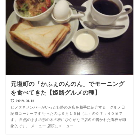
元塩町の「かふぇのんのん」でモーニング
を食べてきた【姫路グルメの種】
2019.01.16
ヒメタネメンバーがいった姫路のお店を勝手に紹介する！グルメ日
記風コーナーです 行ったのは９月１５日（土）の０７：４０頃で
す。 自然のままの形の木の板にひらがなで店名の書かれた看板が印
象的です。 メニュー 店頭にメニュー...