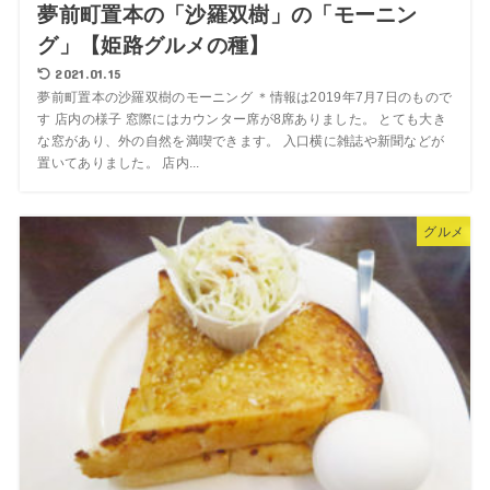
夢前町置本の「沙羅双樹」の「モーニン
グ」【姫路グルメの種】
2021.01.15
夢前町置本の沙羅双樹のモーニング ＊情報は2019年7月7日のもので
す 店内の様子 窓際にはカウンター席が8席ありました。 とても大き
な窓があり、外の自然を満喫できます。 入口横に雑誌や新聞などが
置いてありました。 店内...
グルメ