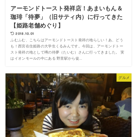
アーモンドトースト発祥店！あまいもん＆
珈琲「待夢」（旧サティ内）に行ってきた
【姫路老舗めぐり】
2018.10.01
ふむふむ、こちらはアーモンドトースト発祥の地らしい！あ、どう
も！西宮在住姫路の大学生くるみんです。今回は、アーモンドトー
スト発祥の地として噂の待夢（たいむ）さんに行ってきました。 実
はイオンモールの中にある 野里駅から徒...
グルメ