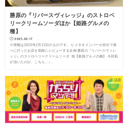
勝原の『リバースヴィレッジ』のストロベ
リークリームソーダほか【姫路グルメの
種】
2023.02.17
※情報は2023年2月12日のものです。 ヒメタネメンバーが自分で食
べに行ったお店を気軽にレビューする企画 勝原の『リバースヴィレ
ッジ』のストロベリークリームソーダ 他【姫路グルメの種】 今回私
が頂いたのが、こちら…↓...
話題