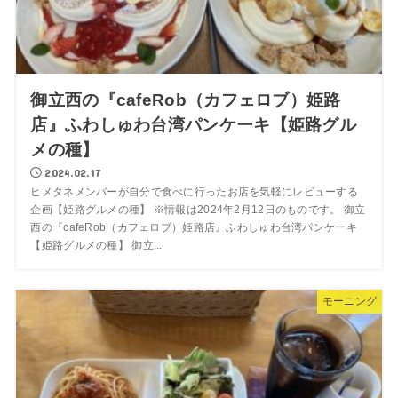
御立西の『cafeRob（カフェロブ）姫路
店』ふわしゅわ台湾パンケーキ【姫路グル
メの種】
2024.02.17
ヒメタネメンバーが自分で食べに行ったお店を気軽にレビューする
企画【姫路グルメの種】 ※情報は2024年2月12日のものです。 御立
西の『cafeRob（カフェロブ）姫路店』ふわしゅわ台湾パンケーキ
【姫路グルメの種】 御立...
モーニング