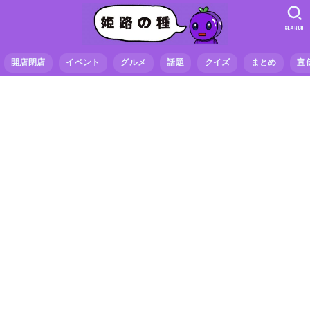
SEARCH
開店閉店
イベント
グルメ
話題
クイズ
まとめ
宣