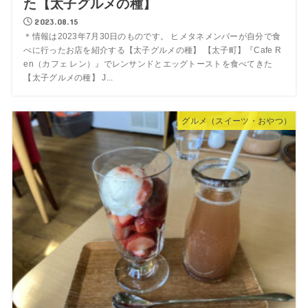
た【太子グルメの種】
2023.08.15
＊情報は2023年7月30日のものです。 ヒメタネメンバーが自分で食
べに行ったお店を紹介する【太子グルメの種】 【太子町】『Cafe R
en（カフェ レン）』でレンサンドとエッグトーストを食べてきた
【太子グルメの種】 J...
グルメ（スイーツ・おやつ）