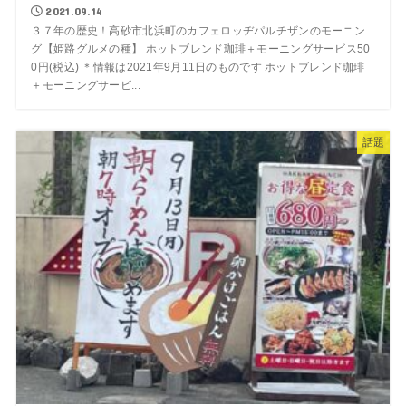
2021.09.14
３７年の歴史！高砂市北浜町のカフェロッヂパルチザンのモーニン
グ【姫路グルメの種】 ホットブレンド珈琲＋モーニングサービス50
0円(税込) ＊情報は2021年9月11日のものです ホットブレンド珈琲
＋モーニングサービ...
話題