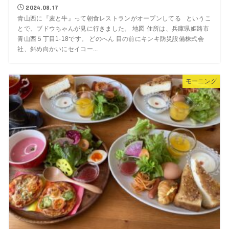
2024.08.17
青山西に『麦と牛』って朝食レストランがオープンしてる というこ
とで、ブドウちゃんが見に行きました。 地図 住所は、兵庫県姫路市
青山西５丁目1-18です。 どのへん 目の前にキンキ防災設備株式会
社、斜め向かいにセイコー...
モーニング