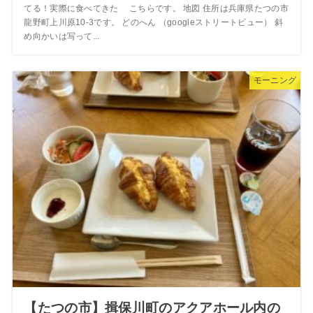
てる！実際に食べてきた こちらです。 地図 住所は兵庫県たつの市
龍野町上川原10-3です。 どのへん （googleストリートビュー） 斜
め向かいは写って...
モーニング
【たつの市】揖保川町のアクアホール内の