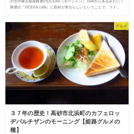
の生中継が姫路飾磨のOCEAN（オーシャン） cafeからあるみたい！
飾磨の『OCEAN cafe』に取材が来るらしいということで、ブド...
グルメ
３７年の歴史！高砂市北浜町のカフェロッ
ヂパルチザンのモーニング【姫路グルメの
種】