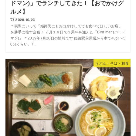
ドマン)」でランチしてきた！【おでかけグ
ルメ】
2020.10.23
＊実際にいって「姫路民にもお出かけしてでも食べてほしいお店」
を勝手に推す企画！ ７月１８日で１周年を迎えた「Bird man(バード
マン)」 ＊2019年7月20日の情報です 姫路駅前周辺から車で40分〜5
0分くらい、7...
うどん・そば・和食