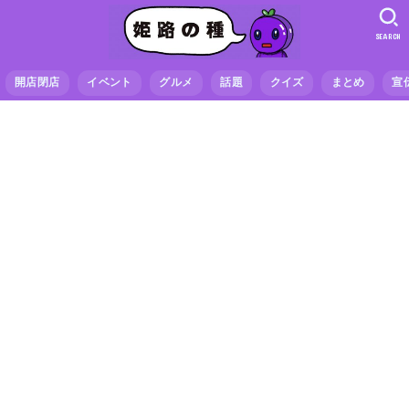
SEARCH
開店閉店
イベント
グルメ
話題
クイズ
まとめ
宣