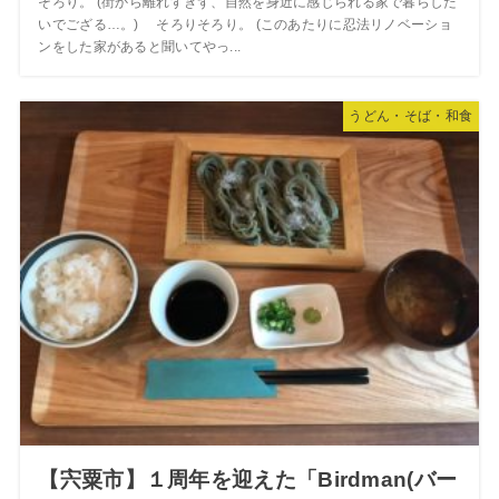
そろり。 (街から離れすぎず、自然を身近に感じられる家で暮らした
いでござる…。) そろりそろり。 (このあたりに忍法リノベーショ
ンをした家があると聞いてやっ...
うどん・そば・和食
【宍粟市】１周年を迎えた「Birdman(バー