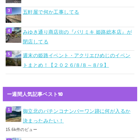
五軒屋で何か工事してる
みゆき通り商店街の『パリミキ 姫路総本店』が
閉店してる
週末の姫路イベント・アクリエひめじのイベン
トまとめ！【２０２６/８/８～８/９】
ー週間人気記事ベスト10
御立北のパチンコナンバーワン跡に何が入るか
決まったみたい！
15.6k件のビュー