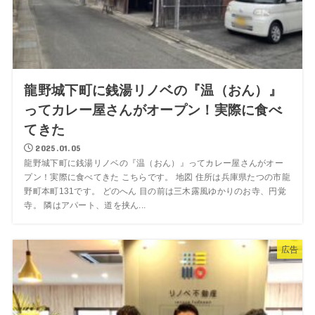
龍野城下町に銭湯リノベの『温（おん）』
ってカレー屋さんがオープン！実際に食べ
てきた
2025.01.05
龍野城下町に銭湯リノベの『温（おん）』ってカレー屋さんがオー
プン！実際に食べてきた こちらです。 地図 住所は兵庫県たつの市龍
野町本町131です。 どのへん 目の前は三木露風ゆかりのお寺、円覚
寺。 隣はアパート、道を挟ん...
広告