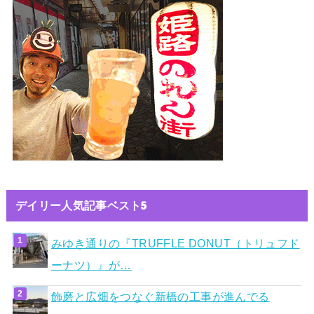
デイリー人気記事ベスト5
みゆき通りの『TRUFFLE DONUT（トリュフド
ーナツ）』が…
飾磨と広畑をつなぐ新橋の工事が進んでる