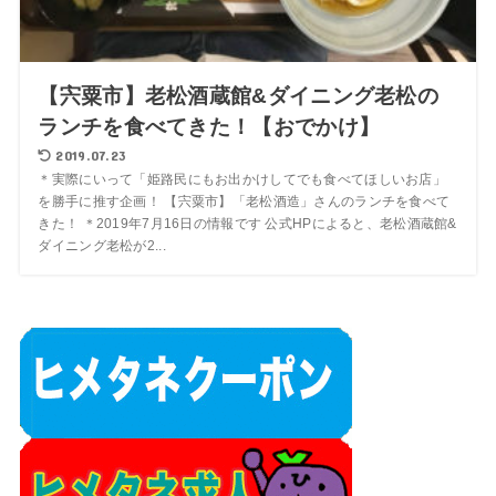
【宍粟市】老松酒蔵館&ダイニング老松の
ランチを食べてきた！【おでかけ】
2019.07.23
＊実際にいって「姫路民にもお出かけしてでも食べてほしいお店」
を勝手に推す企画！ 【宍粟市】「老松酒造」さんのランチを食べて
きた！ ＊2019年7月16日の情報です 公式HPによると、老松酒蔵館&
ダイニング老松が2...