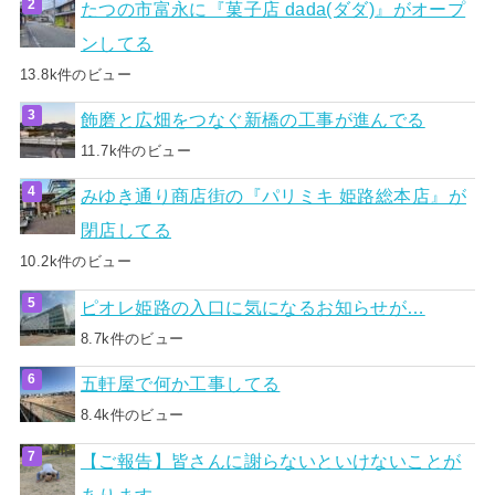
たつの市富永に『菓子店 dada(ダダ)』がオープ
ンしてる
13.8k件のビュー
飾磨と広畑をつなぐ新橋の工事が進んでる
11.7k件のビュー
みゆき通り商店街の『パリミキ 姫路総本店』が
閉店してる
10.2k件のビュー
ピオレ姫路の入口に気になるお知らせが…
8.7k件のビュー
五軒屋で何か工事してる
8.4k件のビュー
【ご報告】皆さんに謝らないといけないことが
あります。