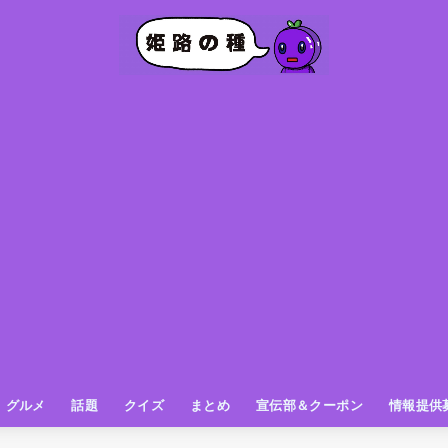
グルメ
話題
クイズ
まとめ
宣伝部＆クーポン
情報提供
グルメ（パン屋さん）
グルメ（カフェ）
グルメ（スイーツ
グルメ（ランチ
グルメ（ワンコイン
グルメ（ラーメン・餃子・中華
グルメ（うどん・そば・和食
グルメ（粉物
グルメ（お肉
グルメ（魚
グルメ（鳥料理
グルメ（呑み屋さん
グルメ（おやつ
街の動き
ニュース
スポーツ
テレビ
フォト
お役立ち情報
お知らせ
おしらせ
動物
姫路の種お得情報
企画
今日の姫路城
きになるもの
ヒメジマン
謎
姫路の種応援団
姫路の種探偵団
クイズ
著名人
ブドウRC
一万人の似顔絵を描く伝説
公園
観光＆お出かけ