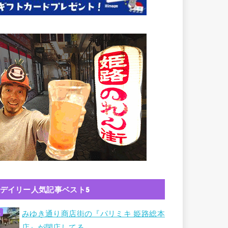
デイリー人気記事ベスト5
みゆき通り商店街の『パリミキ 姫路総本
店』が閉店してる