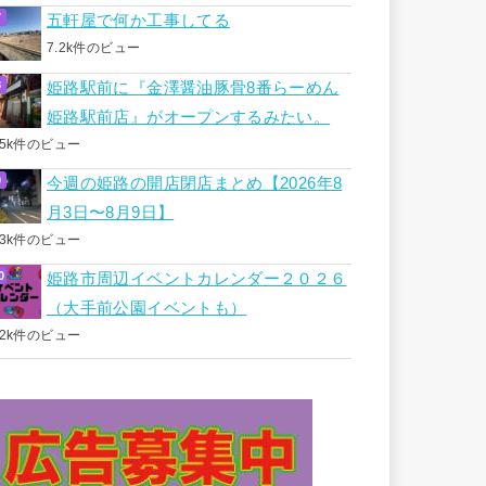
五軒屋で何か工事してる
7.2k件のビュー
姫路駅前に『金澤醤油豚骨8番らーめん
姫路駅前店』がオープンするみたい。
.5k件のビュー
今週の姫路の開店閉店まとめ【2026年8
月3日〜8月9日】
.3k件のビュー
姫路市周辺イベントカレンダー２０２６
（大手前公園イベントも）
.2k件のビュー