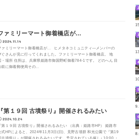
1
ファミリーマート御着橋店が…
2024.11.14
ファミリーマート御着橋店が… ヒメタネコミュニティ―メンバーの
1
ぴぐさんが見に行ってくれました。ファミリーマート御着橋店。 地
図・場所 住所は、兵庫県姫路市御国野町御着784-1です。 どのへん 目
の前に御着郵便局その...
1
9
『第１９回 古墳祭り』開催されるみたい
2024.10.24
『第１９回 古墳祭り』開催されるみたい （出典：姫路市HP） 姫路市
公式HPによると、2024年11月3日(日)、見野古墳群 和光公園で『第19
8
回古墳祭り』が開催されるみたいです。予定されている催し↓ 10:00 ・