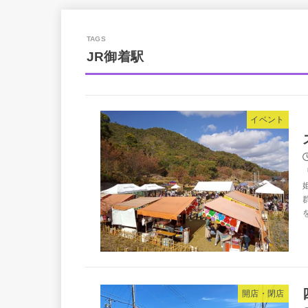
JR御着駅
イベント
開店・閉店