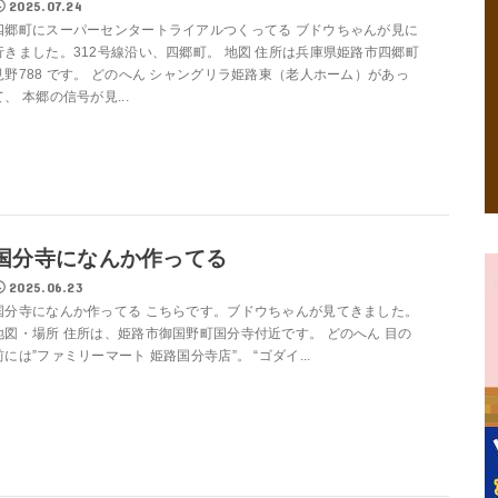
2025.07.24
四郷町にスーパーセンタートライアルつくってる ブドウちゃんが見に
行きました。312号線沿い、四郷町。 地図 住所は兵庫県姫路市四郷町
見野788 です。 どのへん シャングリラ姫路東（老人ホーム）があっ
て、 本郷の信号が見...
国分寺になんか作ってる
2025.06.23
国分寺になんか作ってる こちらです。ブドウちゃんが見てきました。
地図・場所 住所は、姫路市御国野町国分寺付近です。 どのへん 目の
前には”ファミリーマート 姫路国分寺店”。 “ゴダイ...