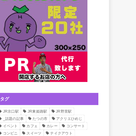
タグ
JR京口駅
JR東姫路駅
JR野里駅
_話題の記事
たつの市
アクリエひめじ
イベント
カフェ
カレー
コンサート
コンビニ
スイーツ
テイクアウト