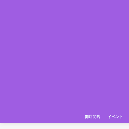
開店閉店
イベント
姫路の種探偵団
イベント
いってきた
お店紹介