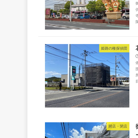
姫路の種探偵団
目
開店・閉店