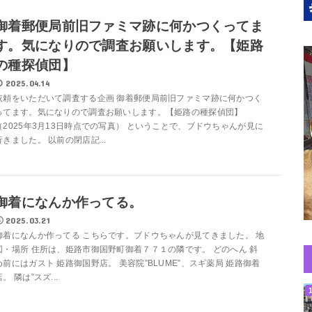
御着郵便局前旧ファミマ跡に何かつくってま
す。気になりので調査お願いします。【姫路
の種探偵団】
2025.04.14
依頼をいただいて調査する企画 御着郵便局前旧ファミマ跡に何かつく
ってます。気になりので調査お願いします。【姫路の種探偵団】
（2025年3月13日時点での写真） ということで、ブドウちゃんが見に
行きました。 以前の閉店記...
御着になんか作ってる。
2025.03.21
御着になんか作ってる こちらです。ブドウちゃんが見てきました。 地
図・場所 住所は、姫路市御国野町御着７７１の隣です。 どのへん 斜
め前にはガスト 姫路御国野店。 美容院”BLUME”、スギ薬局 姫路御着
店。 隣は”スズ...