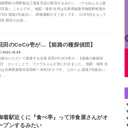
御国野町の岡野食品工場直売店が閉店するみたい （ナルねぇさん提
供写真） こちらです。 地図・場所 住所は兵庫県姫路市御国野町国分
寺391 国道2号線沿い、JR御着駅のすぐ近くです。 11月5日をもって
閉店 閉店のお知...
花田のCoCo壱が…【姫路の種探偵団】
2023.10.08
依頼をいただいて調査する企画 花田のCoCo壱が…【姫路の種探偵
団】 ということで、ブドウちゃんが見に行きました。 地図・場所 住
所は兵庫県姫路市花田町一本松18-4 です。 どのへん 国道2号線沿い、
...
御着駅近くに『食べ亭』って洋食屋さんがオ
ープンするみたい