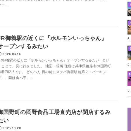
ー...
JR御着駅の近くに『ホルモンいっちゃん』
5
オープンするみたい
2024.03.14
JR御着駅の近くに『ホルモンいっちゃん』オープンするみたい とい
5
うことで、見に行きました。 地図・場所 住所は兵庫県姫路市御国野町
御着702-6です。 どのへん 目の前にステパ御着駅前第２（パーキン
グ）、隣は食べ亭。...
5
御国野町の岡野食品工場直売店が閉店するみ
たい
2023.10.20