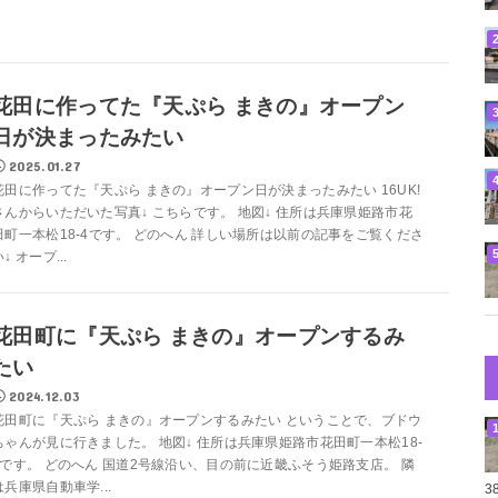
花田に作ってた『天ぷら まきの』オープン
日が決まったみたい
2025.01.27
花田に作ってた『天ぷら まきの』オープン日が決まったみたい 16UK!
さんからいただいた写真↓ こちらです。 地図↓ 住所は兵庫県姫路市花
田町一本松18-4です。 どのへん 詳しい場所は以前の記事をご覧くださ
↓ オープ...
花田町に『天ぷら まきの』オープンするみ
たい
2024.12.03
花田町に『天ぷら まきの』オープンするみたい ということで、ブドウ
ちゃんが見に行きました。 地図↓ 住所は兵庫県姫路市花田町一本松18-
4です。 どのへん 国道2号線沿い、目の前に近畿ふそう姫路支店。 隣
は兵庫県自動車学...
3