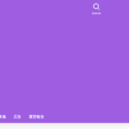
SEARCH
募集
広告
運営報告
PR
クーポン
広告掲載について
【広告掲載】姫路の種インスタプ
ビュースポット
お土産
おでかけ
アクセス解析
メディア出演情報
姫路の種グッズ