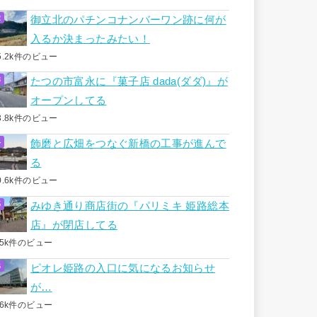
御立北のパチンコナンバーワン跡に何が
入るか決まったみたい！
5.2k件のビュー
たつの市富永に『菓子店 dada(ダダ)』が
オープンしてる
3.8k件のビュー
飾磨と広畑をつなぐ新橋の工事が進んで
る
0.6k件のビュー
みゆき通り商店街の『パリミキ 姫路総本
店』が閉店してる
.5k件のビュー
ピオレ姫路の入口に気になるお知らせ
が…
.6k件のビュー