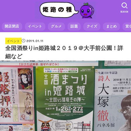
SEARCH
開店閉店
イベント
グルメ
話題
クイズ
まとめ
宣
2019.01.11
イベント
全国酒祭りin姫路城２０１９＠大手前公園！詳
細など