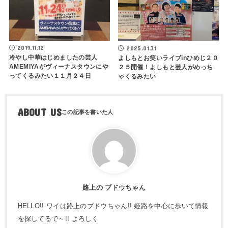
2019.11.12
2025.01.31
冷やし中華はじめましたの芸人
よしもとお笑いライブinひめじ２０
AMEMIYAがヴィーナスタウンにや
２５開催！よしもと芸人がめっち
ってくるみたい１１月２４日
ゃくるみたい
ABOUT US
路上の ブドウちゃん
HELLO!! ワイは路上のブドウちゃん!! 姫路を中心に歩いて情報
を探してるで～!! よろしく