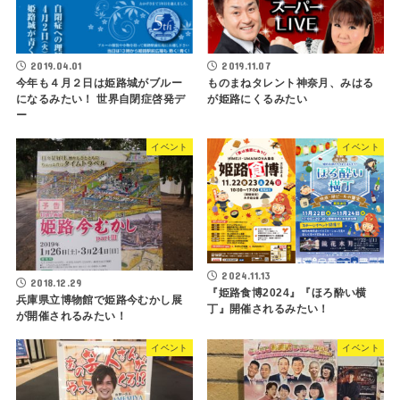
2019.04.01
2019.11.07
今年も４月２日は姫路城がブルー
ものまねタレント神奈月、みはる
になるみたい！ 世界自閉症啓発デ
が姫路にくるみたい
ー
イベント
イベント
2024.11.13
2018.12.29
『姫路食博2024』『ほろ酔い横
兵庫県立博物館で姫路今むかし展
丁』開催されるみたい！
が開催されるみたい！
イベント
イベント