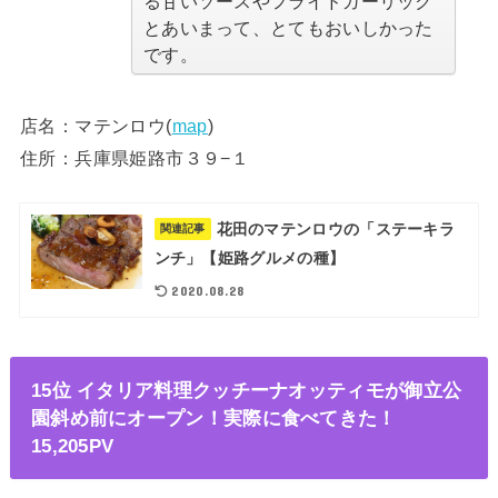
る甘いソースやフライドガーリック
とあいまって、とてもおいしかった
です。
店名：マテンロウ(
map
)
住所：兵庫県姫路市３９−１
花田のマテンロウの「ステーキラ
関連記事
ンチ」【姫路グルメの種】
2020.08.28
15位 イタリア料理クッチーナオッティモが御立公
園斜め前にオープン！実際に食べてきた！
15,205PV