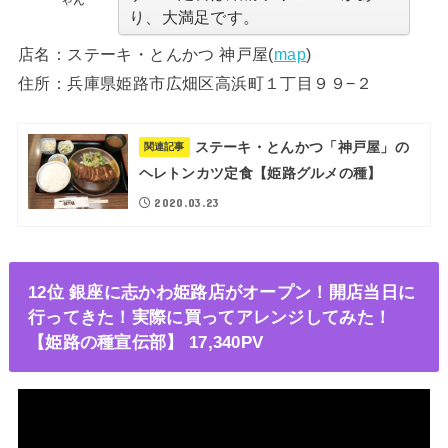
り、大満足です。
店名：ステーキ・とんかつ 神戸屋(
map
)
住所：兵庫県姫路市広畑区高浜町１丁目９９−２
ステーキ・とんかつ「神戸屋」の
関連記事
ヘレトンカツ定食【姫路グルメの種】
2020.03.23
12位 銀座に志かわ姫路店がオープン！開店当日に
行ってきた！実際に買ってアレンジしてみた！
【姫路の種宣伝部】 17,340PV