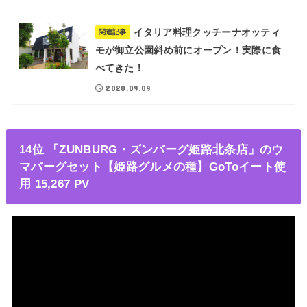
イタリア料理クッチーナオッティ
関連記事
モが御立公園斜め前にオープン！実際に食
べてきた！
2020.09.09
14位 「ZUNBURG・ズンバーグ姫路北条店」のウ
マバーグセット【姫路グルメの種】GoToイート使
用 15,267 PV