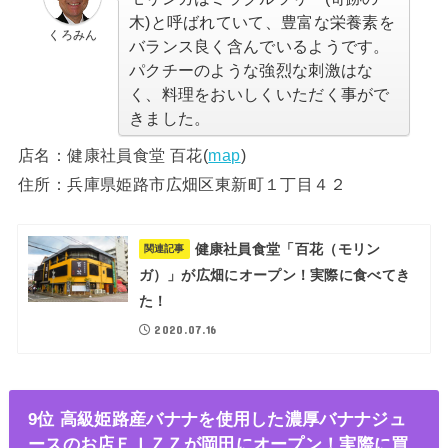
木)と呼ばれていて、豊富な栄養素を
くろみん
バランス良く含んでいるようです。
パクチーのような強烈な刺激はな
く、料理をおいしくいただく事がで
きました。
店名：健康社員食堂 百花(
map
)
住所：兵庫県姫路市広畑区東新町１丁目４２
健康社員食堂「百花（モリン
関連記事
ガ）」が広畑にオープン！実際に食べてき
た！
2020.07.16
9位 高級姫路産バナナを使用した濃厚バナナジュ
ースのお店ＦＩＺＺが岡田にオープン！実際に買