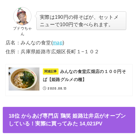
実際は190円の得そばが、セットメ
ニューで100円で食べられます。
ブドウちゃ
ん
店名：みんなの食堂(
map
)
住所：兵庫県姫路市広畑区長町１−１０２
みんなの食堂広畑店の１００円そ
関連記事
ば【姫路グルメの種】
2020.08.13
18位 からあげ専門店 鶏笑 姫路辻井店がオープン
している！実際に買ってみた 14,021PV