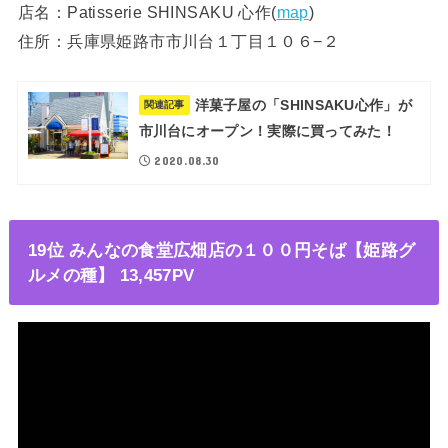
店名：Patisserie SHINSAKU 心作(
map
)
住所：兵庫県姫路市市川台１丁目１０６−２
洋菓子屋の「SHINSAKU心作」が
関連記事
市川台にオープン！実際に買ってみた！
2020.08.30
19位 みんなの食堂広畑店の１００円そば【姫路グ
ルメの種】 13,457PV