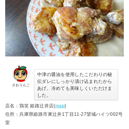
中津の醤油を使用したこだわりの秘
伝ダレにしっかり漬け込まれたから
さおりんご
あげ。冷めても美味しくいただけま
した。
店名：鶏笑 姫路辻井店(
map
)
住所：兵庫県姫路市東辻井1丁目11-27望城ハイツ002号
室