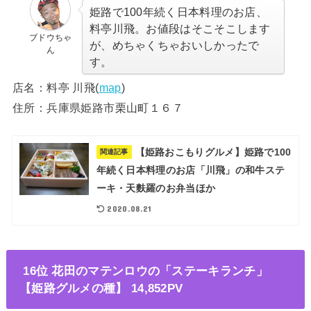
姫路で100年続く日本料理のお店、
料亭川飛。お値段はそこそこします
ブドウちゃ
が、めちゃくちゃおいしかったで
ん
す。
店名：料亭 川飛(
map
)
住所：兵庫県姫路市栗山町１６７
【姫路おこもりグルメ】姫路で100
関連記事
年続く日本料理のお店「川飛」の和牛ステ
ーキ・天麩羅のお弁当ほか
2020.08.21
16位 花田のマテンロウの「ステーキランチ」
【姫路グルメの種】 14,852PV