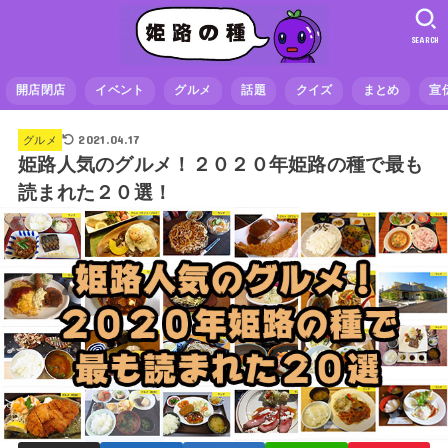
SEARCH
開店閉店
イベント
グルメ
話題
クイズ
まとめ
宣
2021.04.17
グルメ
姫路人気のグルメ！２０２０年姫路の種で最も
読まれた２０選！