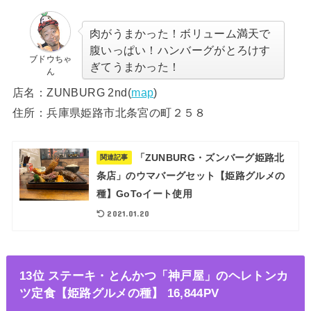
肉がうまかった！ボリューム満天で
腹いっぱい！ハンバーグがとろけす
ブドウちゃ
ぎてうまかった！
ん
店名：ZUNBURG 2nd(
map
)
住所：兵庫県姫路市北条宮の町２５８
「ZUNBURG・ズンバーグ姫路北
関連記事
条店」のウマバーグセット【姫路グルメの
種】GoToイート使用
2021.01.20
13位 ステーキ・とんかつ「神戸屋」のヘレトンカ
ツ定食【姫路グルメの種】 16,844PV