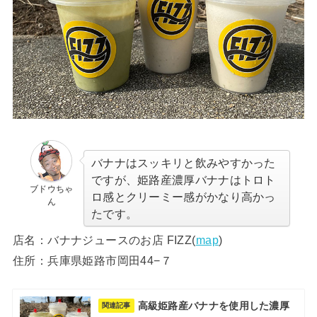
バナナはスッキリと飲みやすかった
ですが、姫路産濃厚バナナはトロト
ブドウちゃ
ロ感とクリーミー感がかなり高かっ
ん
たです。
店名：バナナジュースのお店 FIZZ
(
map
)
住所：兵庫県姫路市岡田44−７
高級姫路産バナナを使用した濃厚
関連記事