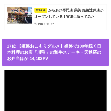
からあげ専門店 鶏笑 姫路辻井店が
関連記事
オープンしている！実際に買ってみた
2020.12.27
17位 【姫路おこもりグルメ】姫路で100年続く日
本料理のお店「川飛」の和牛ステーキ・天麩羅の
お弁当ほか 14,102PV