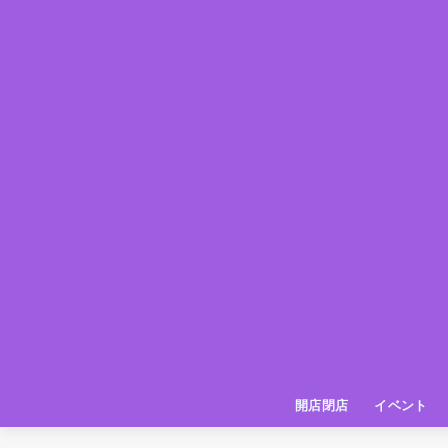
開店閉店
イベント
姫路の種探偵団
イベント
いってきた
お店紹介