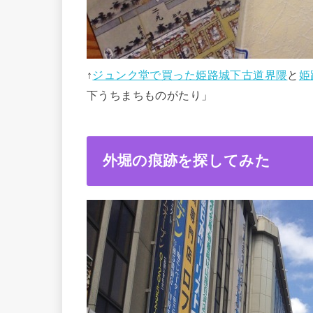
↑
ジュンク堂で買った姫路城下古道界隈
と
姫
下うちまちものがたり」
外堀の痕跡を探してみた