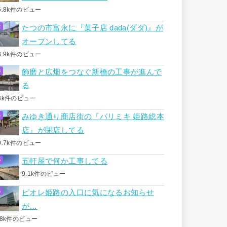
5.8k件のビュー
たつの市富永に『菓子店 dada(ダダ)』が
オープンしてる
3.9k件のビュー
飾磨と広畑をつなぐ新橋の工事が進んで
る
3k件のビュー
みゆき通り商店街の『パリミキ 姫路総本
店』が閉店してる
0.7k件のビュー
五軒屋で何か工事してる
9.1k件のビュー
ピオレ姫路の入口に気になるお知らせ
が…
.8k件のビュー