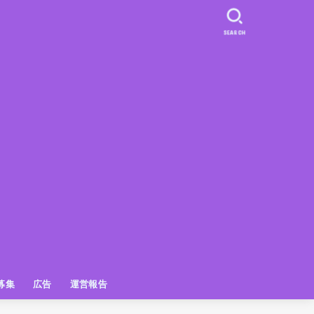
SEARCH
募集
広告
運営報告
PR
クーポン
広告掲載について
【広告掲載】姫路の種インスタプ
ビュースポット
お土産
おでかけ
アクセス解析
メディア出演情報
姫路の種グッズ