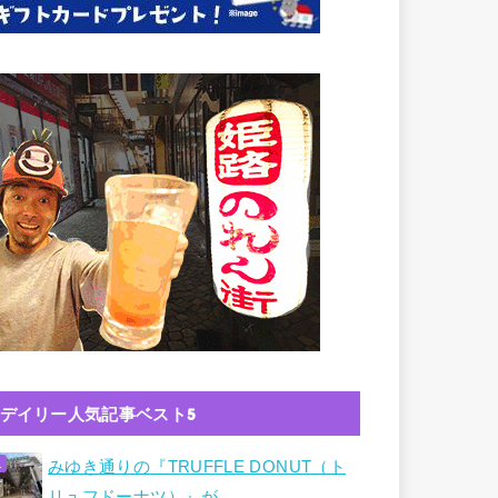
デイリー人気記事ベスト5
みゆき通りの『TRUFFLE DONUT（ト
リュフドーナツ）』が…