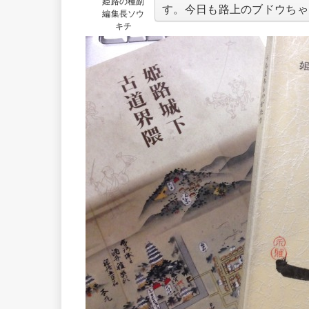
姫路の種副
す。今日も路上のブドウちゃ
編集長ソウ
キチ