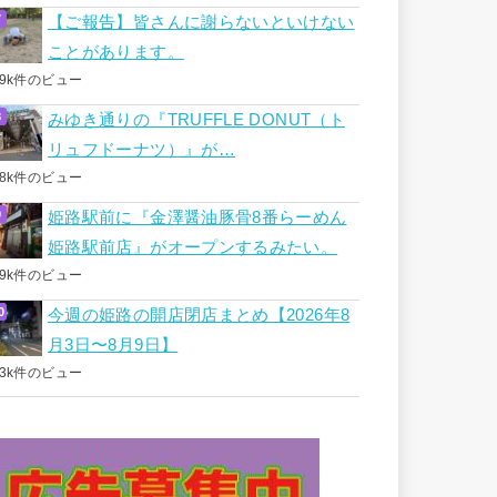
【ご報告】皆さんに謝らないといけない
ことがあります。
.9k件のビュー
みゆき通りの『TRUFFLE DONUT（ト
リュフドーナツ）』が…
.8k件のビュー
姫路駅前に『金澤醤油豚骨8番らーめん
姫路駅前店』がオープンするみたい。
.9k件のビュー
今週の姫路の開店閉店まとめ【2026年8
月3日〜8月9日】
.3k件のビュー