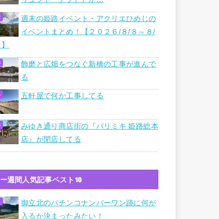
週末の姫路イベント・アクリエひめじの
イベントまとめ！【２０２６/８/８～８/
９】
飾磨と広畑をつなぐ新橋の工事が進んで
る
五軒屋で何か工事してる
みゆき通り商店街の『パリミキ 姫路総本
店』が閉店してる
ー週間人気記事ベスト10
御立北のパチンコナンバーワン跡に何が
入るか決まったみたい！