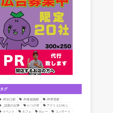
タグ
JR京口駅
JR東姫路駅
JR野里駅
_話題の記事
たつの市
アクリエひめじ
イベント
カフェ
カレー
コンサート