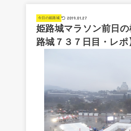
2019.01.27
今日の姫路城
姫路城マラソン前日の
路城７３７日目・レポ