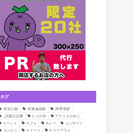
タグ
JR京口駅
JR東姫路駅
JR野里駅
_話題の記事
たつの市
アクリエひめじ
イベント
カフェ
カレー
コンサート
コンビニ
スイーツ
テイクアウト