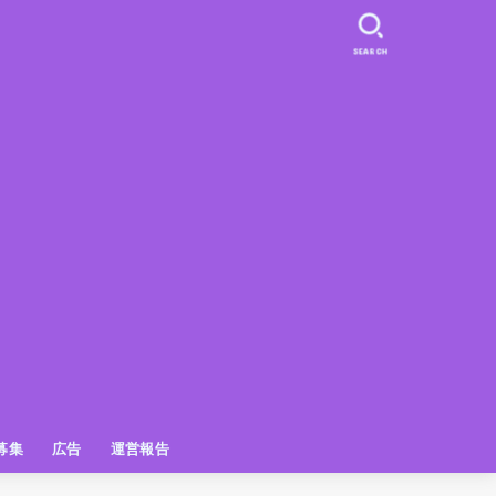
SEARCH
募集
広告
運営報告
PR
クーポン
広告掲載について
【広告掲載】姫路の種インスタプ
ビュースポット
お土産
おでかけ
アクセス解析
メディア出演情報
姫路の種グッズ