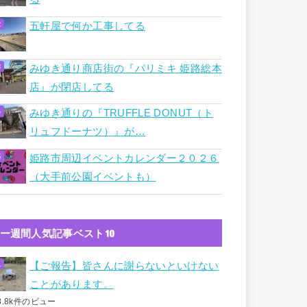
五軒屋で何か工事してる
みゆき通り商店街の『パリミキ 姫路総本
店』が閉店してる
みゆき通りの『TRUFFLE DONUT（ト
リュフドーナツ）』が…
姫路市周辺イベントカレンダー２０２６
（大手前公園イベントも）
ー週間人気記事ベスト10
【ご報告】皆さんに謝らないといけない
ことがあります。
8.8k件のビュー