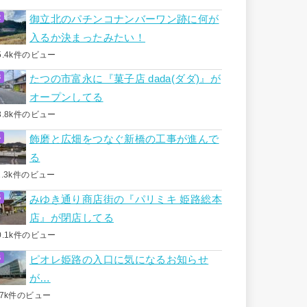
御立北のパチンコナンバーワン跡に何が
入るか決まったみたい！
5.4k件のビュー
たつの市富永に『菓子店 dada(ダダ)』が
オープンしてる
3.8k件のビュー
飾磨と広畑をつなぐ新橋の工事が進んで
る
1.3k件のビュー
みゆき通り商店街の『パリミキ 姫路総本
店』が閉店してる
0.1k件のビュー
ピオレ姫路の入口に気になるお知らせ
が…
.7k件のビュー