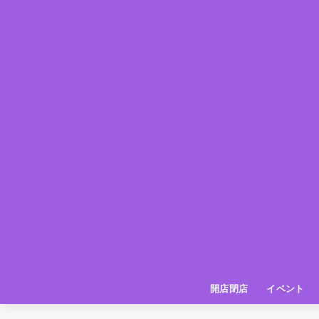
開店閉店
イベント
姫路の種探偵団
イベント
いってきた
お店紹介