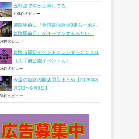
五軒屋で何か工事してる
7.8k件のビュー
姫路駅前に『金澤醤油豚骨8番らーめん
姫路駅前店』がオープンするみたい。
.6k件のビュー
姫路市周辺イベントカレンダー２０２６
（大手前公園イベントも）
.5k件のビュー
今週の姫路の開店閉店まとめ【2026年8
月3日〜8月9日】
.3k件のビュー