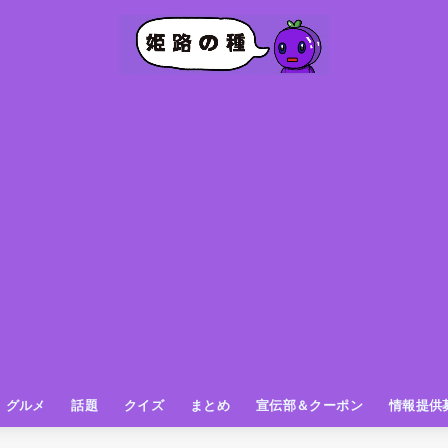
グルメ
話題
クイズ
まとめ
宣伝部＆クーポン
情報提供
グルメ（パン屋さん）
グルメ（カフェ）
グルメ（スイーツ
グルメ（ランチ
グルメ（ワンコイン
グルメ（ラーメン・餃子・中華
グルメ（うどん・そば・和食
グルメ（粉物
グルメ（お肉
グルメ（魚
グルメ（鳥料理
グルメ（呑み屋さん
グルメ（おやつ
街の動き
ニュース
スポーツ
テレビ
フォト
お役立ち情報
お知らせ
おしらせ
動物
姫路の種お得情報
企画
今日の姫路城
きになるもの
ヒメジマン
謎
姫路の種応援団
姫路の種探偵団
クイズ
著名人
ブドウRC
一万人の似顔絵を描く伝説
公園
観光＆お出かけ