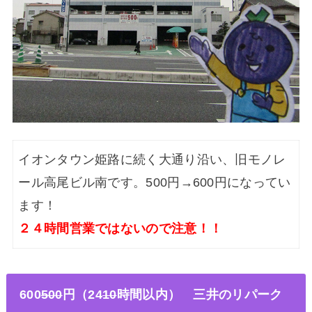
イオンタウン姫路に続く大通り沿い、旧モノレ
ール高尾ビル南です。500円→600円になってい
ます！
２４時間営業ではないので注意！！
600
500
円（24
10
時間以内
）
三井のリパーク