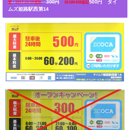
300円
500円 タイ
20180428追記
新：2017.10.19追加
ムズ姫路駅西第14