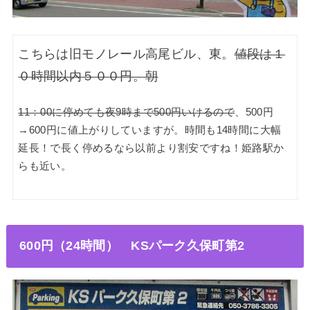
こちらは旧モノレール高尾ビル、東。
値段は１
０時間以内５００円。朝
11：00に停めても夜9時まで500円いけるので
、500円
→600円に値上がりしていますが。時間も14時間に大幅
延長！で長く停めるなら以前より割安ですね！姫路駅か
らも近い。
600円（24時間
） KSパーク久保町第2