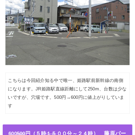
こちらは今回紹介知る中で唯一、姫路駅前新幹線の南側
になります。JR姫路駅直線距離にして250m、台数は少な
いですが、穴場です。500円→600円に値上がりしていま
す
600
500
円（５時
１５
００分～２４時
）
藤原パー