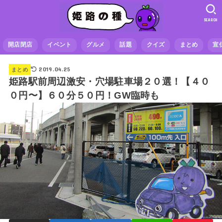
SEARCH
開店閉店
イベント
グルメ
話題
クイズ
まとめ
宣
2019.04.25
まとめ
姫路駅前周辺激安・穴場駐車場２０選！【４０
０円〜】６０分５０円！GW臨時も