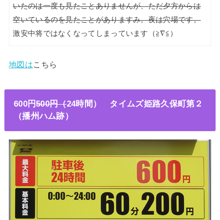
いたのは一度も見たことありませんが、ただ夕方からは
空いているのを見たことがありますみ。夜は穴場です。
激安中将ではなくなってしまっています（≧∇≦）
地図は
こちら
600円
500円（
24時間） タイムズ姫路久保町第２
（播州ハム跡）