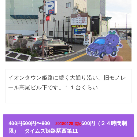
イオンタウン姫路に続く大通り沿い、旧モノレ
ール高尾ビル下です。１１台くらい
400円500円〜800
600円（２４時間制
20180428追記
限）
タイムズ姫路駅西第11