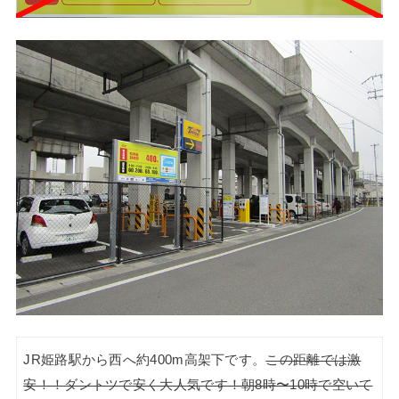
JR姫路駅から西へ約400m高架下です。
この距離では激
安！！ダントツで安く大人気です！朝8時〜10時で空いて