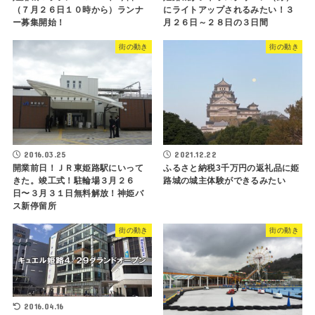
（７月２６日１０時から）ランナ
にライトアップされるみたい！３
ー募集開始！
月２６日～２８日の３日間
街の動き
街の動き
2016.03.25
2021.12.22
開業前日！ＪＲ東姫路駅にいって
ふるさと納税3千万円の返礼品に姫
きた。竣工式！駐輪場３月２６
路城の城主体験ができるみたい
日〜３月３１日無料解放！神姫バ
ス新停留所
街の動き
街の動き
2016.04.16