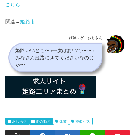
こちら
関連→
姫路市
姫路レゲエおじさん
姫路いいとこ〜♪一度はおいで〜〜♪
みなさん姫路にきてくださいなのじ
ゃ〜
おしらせ
街の動き
休業
神姫バス