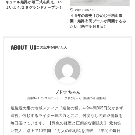
キュエル姫路が竣工式を終え、い
よいよ４/２９グランドオープン！
2020.05.19
４５年の歴史！ひめじ手柄山遊
園・姫路市民プールが閉園するみ
たい（来年９月６日）
ABOUT US
ブドウ ちゃん
姫路No.1インフルエンサー｜ブドウちゃん（姫路の種 編集長）
姫路最大級の地域メディア『姫路の種』を9年間365日欠かさず
運営。信頼するライター陣の力と共に、忖度なしの姫路情報を
毎日届けています。 【異色の経歴と圧倒的な継続力】 元お笑
い芸人。路上で10年間、1万人の似顔絵を描破。 4年間の毎日