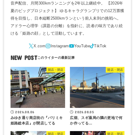
音声配信、月間300kmランニングを2年以上継続中。 【2026年
夏のビッグプロジェクト】 ゆるキャラグランプリでの12万票獲
得を目指し、日本縦断2500kmランという前人未到の挑戦へ。
アドラー心理学（課題の分離）を指針に、読者の味方であり続
ける「姫路の顔」として活動しています。
NEW POST
開店・閉店
開店・閉店
2026.08.06
2026.08.05
みゆき通り商店街の『パリミキ
広畑、スギ薬局の隣の更地で何
姫路総本店』が閉店してる
か作ってる…
開店・閉店
開店・閉店