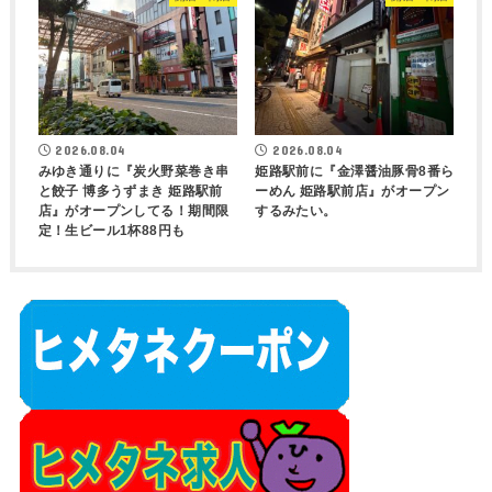
2026.08.04
2026.08.04
みゆき通りに『炭火野菜巻き串
姫路駅前に『金澤醤油豚骨8番ら
と餃子 博多うずまき 姫路駅前
ーめん 姫路駅前店』がオープン
店』がオープンしてる！期間限
するみたい。
定！生ビール1杯88円も