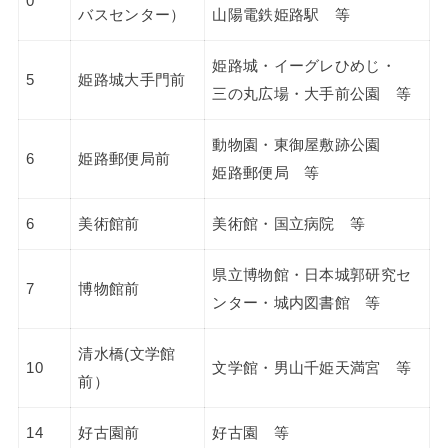
0
バスセンター）
山陽電鉄姫路駅 等
姫路城・イーグレひめじ・
5
姫路城大手門前
三の丸広場・大手前公園 等
動物園・東御屋敷跡公園
6
姫路郵便局前
姫路郵便局 等
6
美術館前
美術館・国立病院 等
県立博物館・日本城郭研究セ
7
博物館前
ンター・城内図書館 等
清水橋(文学館
10
文学館・男山千姫天満宮 等
前）
14
好古園前
好古園 等