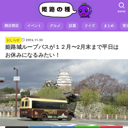
SEARCH
開店閉店
イベント
グルメ
話題
クイズ
まとめ
宣
2016.11.30
おしらせ
姫路城ループバスが１２月〜2月末まで平日は
お休みになるみたい！