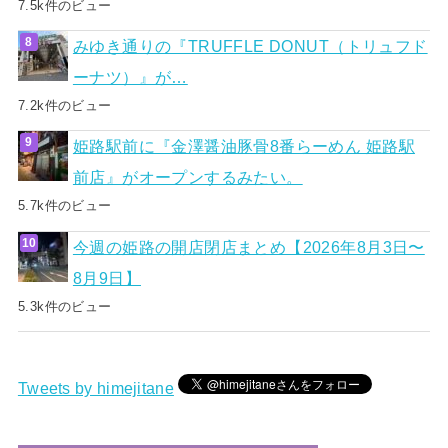
7.5k件のビュー
みゆき通りの『TRUFFLE DONUT（トリュフド
ーナツ）』が…
7.2k件のビュー
姫路駅前に『金澤醤油豚骨8番らーめん 姫路駅
前店』がオープンするみたい。
5.7k件のビュー
今週の姫路の開店閉店まとめ【2026年8月3日〜
8月9日】
5.3k件のビュー
Tweets by himejitane