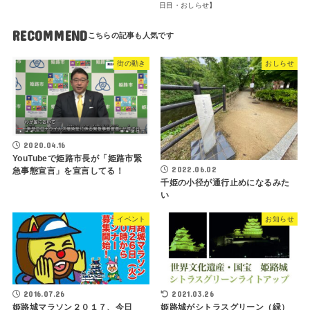
日目・おしらせ】
RECOMMEND
街の動き
おしらせ
2020.04.16
YouTubeで姫路市長が「姫路市緊
2022.06.02
急事態宣言」を宣言してる！
千姫の小径が通行止めになるみた
い
イベント
お知らせ
2016.07.26
2021.03.26
姫路城マラソン２０１７、今日
姫路城がシトラスグリーン（緑）