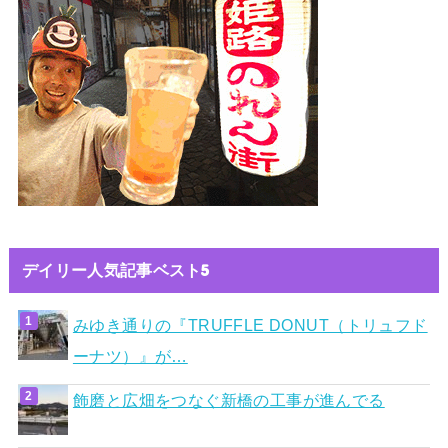
デイリー人気記事ベスト5
みゆき通りの『TRUFFLE DONUT（トリュフド
ーナツ）』が…
飾磨と広畑をつなぐ新橋の工事が進んでる