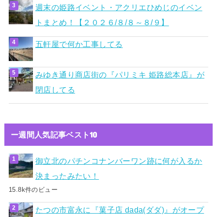
週末の姫路イベント・アクリエひめじのイベン
トまとめ！【２０２６/８/８～８/９】
五軒屋で何か工事してる
みゆき通り商店街の『パリミキ 姫路総本店』が
閉店してる
ー週間人気記事ベスト10
御立北のパチンコナンバーワン跡に何が入るか
決まったみたい！
15.8k件のビュー
たつの市富永に『菓子店 dada(ダダ)』がオープ