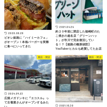
2021.04.26
約２０年前に閉店した福崎町のた
2020.08.28
こ焼きの超名店「グリーンハッ
ピオレ姫路に「ハイミーカフェ」
ト」が市川で完全復活してい
がオープン！本格バーガーを実際
る！？【姫路の種探偵団】
に食べにいってきた
YouTuberヒカルも絶賛してたお店
開店・閉店
開店・閉店
2024.09.23
広畑メガドンキに『エコスル』っ
て古着屋さんがオープンするみた
2021.10.30
い