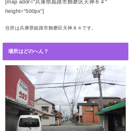
[map addr=”兵庫県姫路市飾磨区天神８４”
height=”500px”]
住所は兵庫県姫路市飾磨区天神８４です。
場所はどのへん？