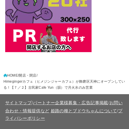
HOME
開店・閉店
Himegingerカフェ（ヒメジンジャーカフェ）が飾磨区天神にオープンしてい
る！【７／２】古民家Cafe Yun（韻）で月火水のみ営業
サイトマップ
/
パートナー企業様募集・広告記事掲載
/
お問い
/
合わせ・情報提供など
姫路の種とブドウちゃんについて
/
プ
ライバシーポリシー