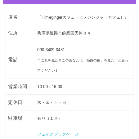
店名
『
Himegingerカフェ（ヒメジンジャーカフェ）
』
住所
兵庫県姫路市飾磨区天神８４
090-3409-0431
電話
＊これを見たそこのあなたは「姫路の種」を見た！と言っ
てください！
営業時間
10:00～16:00
定休日
木・金・土・日
駐車場
有り（１台）
フェイスブックページ