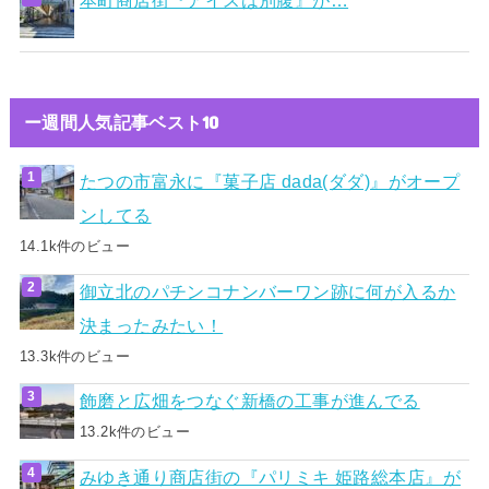
本町商店街『アイスは別腹』が…
ー週間人気記事ベスト10
たつの市富永に『菓子店 dada(ダダ)』がオープ
ンしてる
14.1k件のビュー
御立北のパチンコナンバーワン跡に何が入るか
決まったみたい！
13.3k件のビュー
飾磨と広畑をつなぐ新橋の工事が進んでる
13.2k件のビュー
みゆき通り商店街の『パリミキ 姫路総本店』が