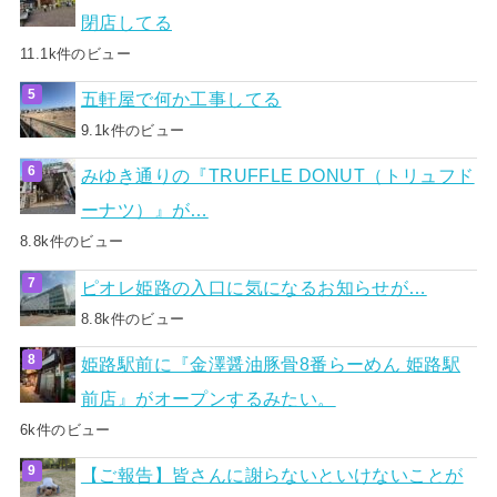
閉店してる
11.1k件のビュー
五軒屋で何か工事してる
9.1k件のビュー
みゆき通りの『TRUFFLE DONUT（トリュフド
ーナツ）』が…
8.8k件のビュー
ピオレ姫路の入口に気になるお知らせが…
8.8k件のビュー
姫路駅前に『金澤醤油豚骨8番らーめん 姫路駅
前店』がオープンするみたい。
6k件のビュー
【ご報告】皆さんに謝らないといけないことが