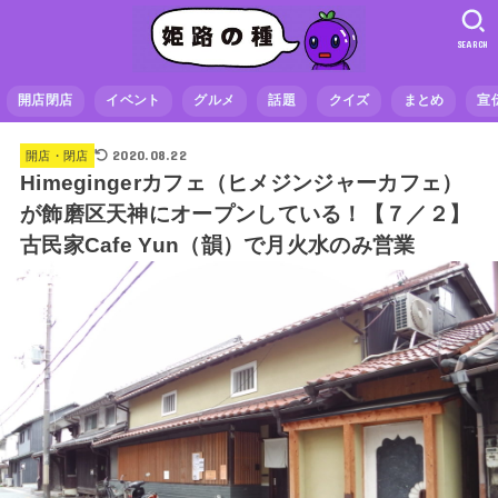
SEARCH
開店閉店
イベント
グルメ
話題
クイズ
まとめ
宣
2020.08.22
開店・閉店
Himegingerカフェ（ヒメジンジャーカフェ）
が飾磨区天神にオープンしている！【７／２】
古民家Cafe Yun（韻）で月火水のみ営業