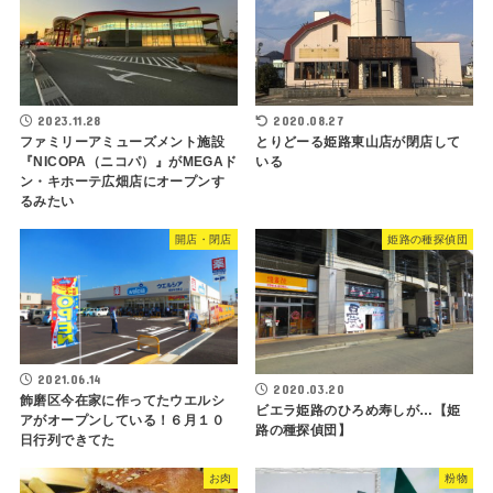
2023.11.28
2020.08.27
ファミリーアミューズメント施設
とりどーる姫路東山店が閉店して
『NICOPA（ニコパ）』がMEGAド
いる
ン・キホーテ広畑店にオープンす
るみたい
開店・閉店
姫路の種探偵団
2021.06.14
2020.03.20
飾磨区今在家に作ってたウエルシ
ビエラ姫路のひろめ寿しが…【姫
アがオープンしている！６月１０
路の種探偵団】
日行列できてた
お肉
粉物