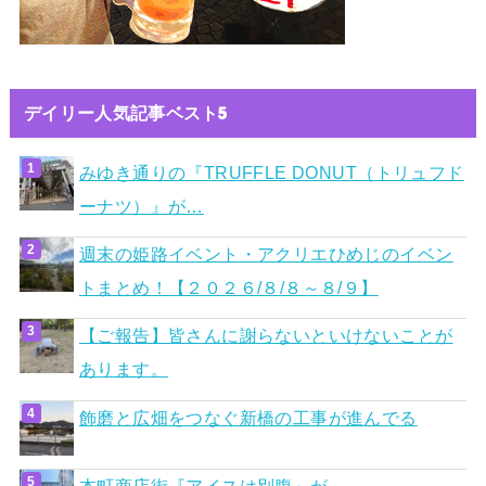
デイリー人気記事ベスト5
みゆき通りの『TRUFFLE DONUT（トリュフド
ーナツ）』が…
週末の姫路イベント・アクリエひめじのイベン
トまとめ！【２０２６/８/８～８/９】
【ご報告】皆さんに謝らないといけないことが
あります。
飾磨と広畑をつなぐ新橋の工事が進んでる