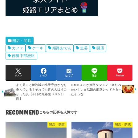
開店・閉店
カフェ
ケーキ
姫路おでん
生姜
開店
飾磨中部校区
ポスト
シェア
はてブ
送る
Pocket
よく見ると姫路城の小天守はかなり
ＮMＢ４８が姫路タンメンに来たみ
歪んでいる！それでも昔の人はすご
たい！いま話題の姫路レッドを食べ
かった説【今日の姫路城８８５日
たそうな！
目】
RECOMMEND
開店・閉店
開店・閉店