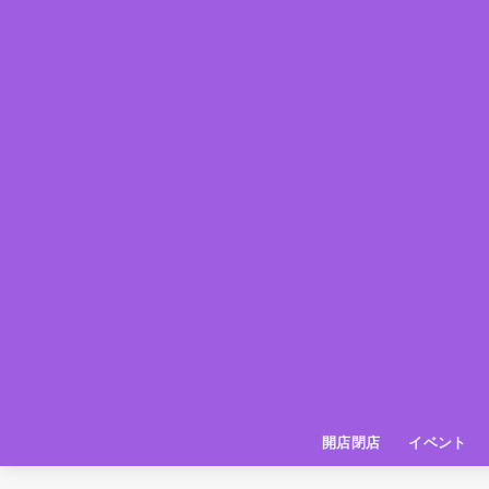
開店閉店
イベント
姫路の種探偵団
イベント
いってきた
お店紹介