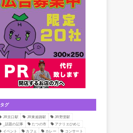
タグ
JR京口駅
JR東姫路駅
JR野里駅
_話題の記事
たつの市
アクリエひめじ
イベント
カフェ
カレー
コンサート