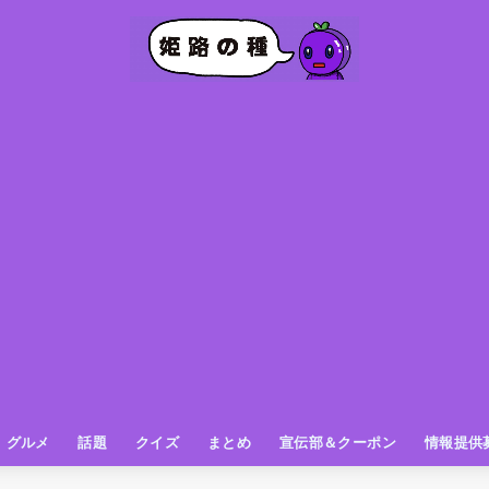
グルメ
話題
クイズ
まとめ
宣伝部＆クーポン
情報提供
グルメ（パン屋さん）
グルメ（カフェ）
グルメ（スイーツ
グルメ（ランチ
グルメ（ワンコイン
グルメ（ラーメン・餃子・中華
グルメ（うどん・そば・和食
グルメ（粉物
グルメ（お肉
グルメ（魚
グルメ（鳥料理
グルメ（呑み屋さん
グルメ（おやつ
街の動き
ニュース
スポーツ
テレビ
フォト
お役立ち情報
お知らせ
おしらせ
動物
姫路の種お得情報
企画
今日の姫路城
きになるもの
ヒメジマン
謎
姫路の種応援団
姫路の種探偵団
クイズ
著名人
ブドウRC
一万人の似顔絵を描く伝説
公園
観光＆お出かけ