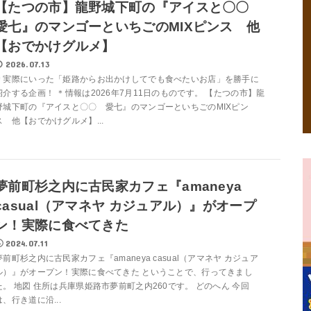
【たつの市】龍野城下町の『アイスと〇〇
愛七』のマンゴーといちごのMIXピンス 他
【おでかけグルメ】
2026.07.13
＊実際にいった「姫路からお出かけしてでも食べたいお店」を勝手に
紹介する企画！ ＊情報は2026年7月11日のものです。 【たつの市】龍
野城下町の『アイスと〇〇 愛七』のマンゴーといちごのMIXピン
ス 他【おでかけグルメ】...
夢前町杉之内に古民家カフェ『amaneya
casual（アマネヤ カジュアル）』がオープ
ン！実際に食べてきた
2024.07.11
夢前町杉之内に古民家カフェ『amaneya casual（アマネヤ カジュア
ル）』がオープン！実際に食べてきた ということで、行ってきまし
た。 地図 住所は兵庫県姫路市夢前町之内260です。 どのへん 今回
は、行き道に沿...