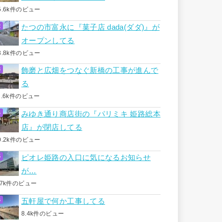
5.6k件のビュー
たつの市富永に『菓子店 dada(ダダ)』が
オープンしてる
3.8k件のビュー
飾磨と広畑をつなぐ新橋の工事が進んで
る
1.6k件のビュー
みゆき通り商店街の『パリミキ 姫路総本
店』が閉店してる
0.2k件のビュー
ピオレ姫路の入口に気になるお知らせ
が…
.7k件のビュー
五軒屋で何か工事してる
8.4k件のビュー