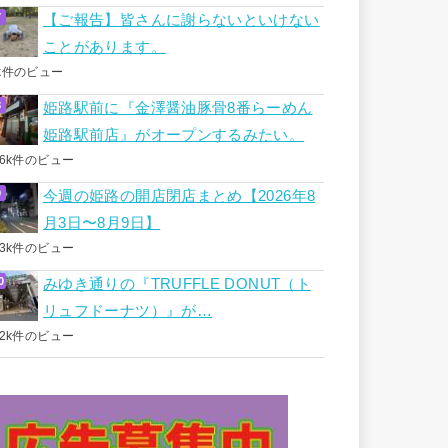
【ご報告】皆さんに謝らないといけない
ことがあります。
k件のビュー
姫路駅前に『金澤醤油豚骨8番らーめん
姫路駅前店』がオープンするみたい。
.6k件のビュー
今週の姫路の開店閉店まとめ【2026年8
月3日〜8月9日】
.3k件のビュー
みゆき通りの『TRUFFLE DONUT（ト
リュフドーナツ）』が…
.2k件のビュー