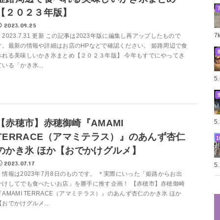
【２０２３年版】
2023.09.25
7
＊2023.7.31 更新 この記事は2023年版に編集し再アップしたもので
す。最新の情報や詳細はお店のHPなどで確認ください。 姫路周辺で食
べれる美味しいかき氷まとめ【２０２３年版】 今年もすでにやってき
ている「かき氷...
5
【赤穂市】赤穂御崎『AMAMI
5
TERRACE（アマミテラス）』のあんず杏仁
のかき氷 ほか【おでかけグルメ】
2023.07.17
5
＊情報は2023年7月8日のものです。 ＊実際にいった「姫路からお出
かけしてでも食べたいお店」を勝手に推す企画！ 【赤穂市】赤穂御崎
『AMAMI TERRACE（アマミテラス）』のあんず杏仁のかき氷 ほか
【おでかけグルメ...