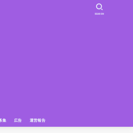
SEARCH
募集
広告
運営報告
PR
クーポン
広告掲載について
【広告掲載】姫路の種インスタプ
ビュースポット
お土産
おでかけ
アクセス解析
メディア出演情報
姫路の種グッズ