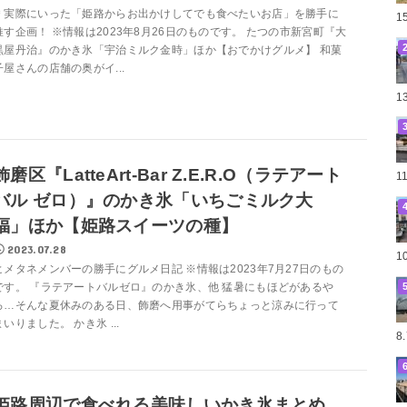
＊実際にいった「姫路からお出かけしてでも食べたいお店」を勝手に
1
推す企画！ ※情報は2023年8月26日のものです。 たつの市新宮町『大
黒屋丹治』のかき氷「宇治ミルク金時」ほか【おでかけグルメ】 和菓
子屋さんの店舗の奥がイ...
1
飾磨区『LatteArt-Bar Z.E.R.O（ラテアート
1
バル ゼロ）』のかき氷「いちごミルク大
福」ほか【姫路スイーツの種】
2023.07.28
1
ヒメタネメンバーの勝手にグルメ日記 ※情報は2023年7月27日のもの
です。 『ラテアートバルゼロ』のかき氷、他 猛暑にもほどがあるや
ろ…そんな夏休みのある日、飾磨へ用事がてらちょっと涼みに行って
まいりました。 かき氷 ...
8
姫路周辺で食べれる美味しいかき氷まとめ