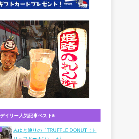
デイリー人気記事ベスト5
みゆき通りの『TRUFFLE DONUT（ト
リュフドーナツ）』が…