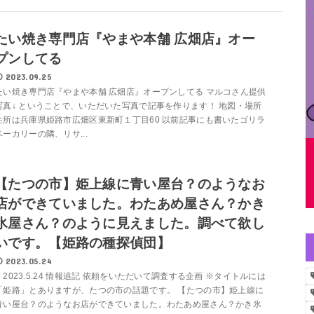
たい焼き専門店『やまや本舗 広畑店』オー
プンしてる
2023.09.25
たい焼き専門店『やまや本舗 広畑店』オープンしてる マルコさん提供
写真↓ ということで、いただいた写真で記事を作ります！ 地図・場所
住所は兵庫県姫路市広畑区東新町１丁目60 以前記事にも書いたゴリラ
ベーカリーの隣、リサ...
【たつの市】姫上線に青い屋台？のようなお
店ができていました。わたあめ屋さん？かき
氷屋さん？のように見えました。調べて欲し
いです。【姫路の種探偵団】
2023.05.24
＊2023.5.24 情報追記 依頼をいただいて調査する企画 ※タイトルには
「姫路」とありますが、たつの市の話題です。 【たつの市】姫上線に
青い屋台？のようなお店ができていました。わたあめ屋さん？かき氷