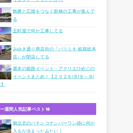
飾磨と広畑をつなぐ新橋の工事が進んで
る
五軒屋で何か工事してる
みゆき通り商店街の『パリミキ 姫路総本
店』が閉店してる
週末の姫路イベント・アクリエひめじの
イベントまとめ！【２０２６/８/８～８/
９】
ー週間人気記事ベスト10
御立北のパチンコナンバーワン跡に何が
入るか決まったみたい！