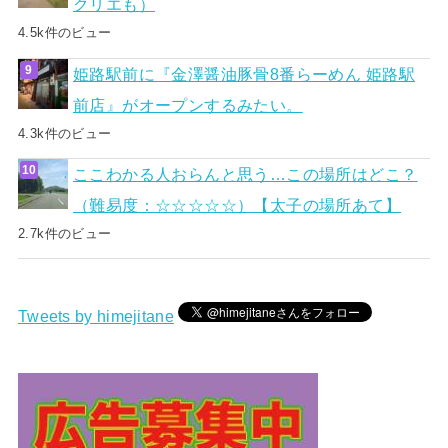
クリエも）
4.5k件のビュー
姫路駅前に『金澤醤油豚骨8番らーめん 姫路駅
前店』がオープンするみたい。
4.3k件のビュー
ここわかる人おらんと思う…この場所はどこ？
（難易度：☆☆☆☆☆）【太子の場所あて】
2.7k件のビュー
Tweets by himejitane