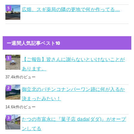
広畑、スギ薬局の隣の更地で何か作ってる…
ー週間人気記事ベスト10
【ご報告】皆さんに謝らないといけないことが
あります。
37.4k件のビュー
御立北のパチンコナンバーワン跡に何が入るか
決まったみたい！
14.6k件のビュー
たつの市富永に『菓子店 dada(ダダ)』がオープ
ンしてる