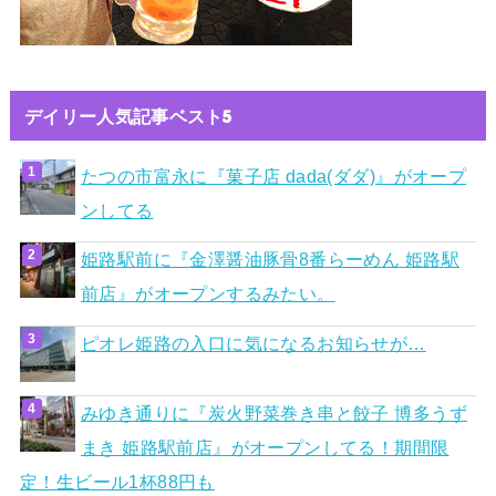
デイリー人気記事ベスト5
たつの市富永に『菓子店 dada(ダダ)』がオープ
ンしてる
姫路駅前に『金澤醤油豚骨8番らーめん 姫路駅
前店』がオープンするみたい。
ピオレ姫路の入口に気になるお知らせが…
みゆき通りに『炭火野菜巻き串と餃子 博多うず
まき 姫路駅前店』がオープンしてる！期間限
定！生ビール1杯88円も