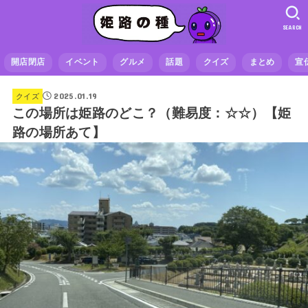
SEARCH
開店閉店
イベント
グルメ
話題
クイズ
まとめ
宣
2025.01.19
クイズ
この場所は姫路のどこ？（難易度：☆☆）【姫
路の場所あて】