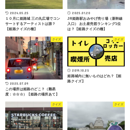
2024.05.25
2025.01.20
１０月に姫路城 三の丸広場でコン
JR姫路駅おみやげ売り場（新幹線
サートするアーティストは誰？
入口） お土産売筋ランキング1位
【姫路クイズの種】
は？【姫路クイズの種】
クイズ
クイズ
2019.10.25
姫路城内に無いものはどれ？【姫
路クイズ】
2025.07.09
この場所は姫路のどこ？（難易
度：☆☆☆）【姫路の場所あて】
クイズ
クイズ