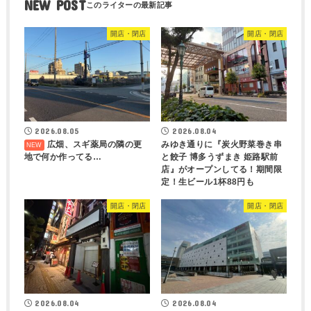
NEW POST
開店・閉店
開店・閉店
2026.08.05
2026.08.04
広畑、スギ薬局の隣の更
みゆき通りに『炭火野菜巻き串
地で何か作ってる…
と餃子 博多うずまき 姫路駅前
店』がオープンしてる！期間限
定！生ビール1杯88円も
開店・閉店
開店・閉店
2026.08.04
2026.08.04