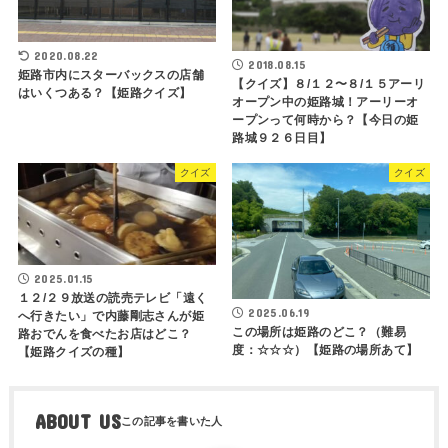
2020.08.22
2018.08.15
姫路市内にスターバックスの店舗
【クイズ】８/１２〜８/１５アーリ
はいくつある？【姫路クイズ】
オープン中の姫路城！アーリーオ
ープンって何時から？【今日の姫
路城９２６日目】
クイズ
クイズ
2025.01.15
１２/２９放送の読売テレビ「遠く
2025.06.19
へ行きたい」で内藤剛志さんが姫
この場所は姫路のどこ？（難易
路おでんを食べたお店はどこ？
度：☆☆☆）【姫路の場所あて】
【姫路クイズの種】
ABOUT US