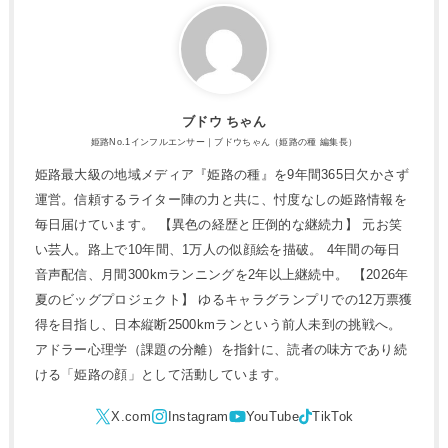
ブドウ ちゃん
姫路No.1インフルエンサー｜ブドウちゃん（姫路の種 編集長）
姫路最大級の地域メディア『姫路の種』を9年間365日欠かさず
運営。信頼するライター陣の力と共に、忖度なしの姫路情報を
毎日届けています。 【異色の経歴と圧倒的な継続力】 元お笑
い芸人。路上で10年間、1万人の似顔絵を描破。 4年間の毎日
音声配信、月間300kmランニングを2年以上継続中。 【2026年
夏のビッグプロジェクト】 ゆるキャラグランプリでの12万票獲
得を目指し、日本縦断2500kmランという前人未到の挑戦へ。
アドラー心理学（課題の分離）を指針に、読者の味方であり続
ける「姫路の顔」として活動しています。