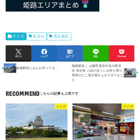
クイズ
名古山
高丘校区
ポスト
シェア
はてブ
送る
Pocket
姫路駅近く 山陽百貨店付近の商店
姫路駅前になんか作ってる...
街 焼き鳥 八起の近くにお持ち帰り
専用のたこ焼き屋さんができてまし
た
RECOMMEND
クイズ
クイズ